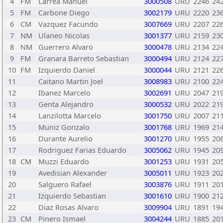
4
FM
Larrea Manuel
3000508
URU
2246
24
5
FM
Carbone Diego
3002179
URU
2220
23
6
CM
Vazquez Facundo
3007669
URU
2207
22
7
NM
Ulaneo Nicolas
3001377
URU
2159
23
8
NM
Guerrero Alvaro
3000478
URU
2134
22
9
FM
Granara Barreto Sebastian
3000494
URU
2124
22
10
FM
Izquierdo Daniel
3000044
URU
2121
22
11
Caitano Martin Joel
3008983
URU
2100
22
12
Ibanez Marcelo
3002691
URU
2047
21
13
Genta Alejandro
3000532
URU
2022
21
14
Lanzilotta Marcelo
3001750
URU
2007
21
15
Muniz Gonzalo
3001768
URU
1969
21
16
Durante Aurelio
3001270
URU
1955
20
17
Rodriguez Farias Eduardo
3005062
URU
1945
20
18
CM
Muzzi Eduardo
3001253
URU
1931
20
19
Avedisian Alexander
3005011
URU
1923
20
20
Salguero Rafael
3003876
URU
1911
20
21
Izquierdo Sebastian
3001610
URU
1900
21
22
Diaz Rosas Alvaro
3009904
URU
1891
19
23
CM
Pinero Ismael
3004244
URU
1885
20