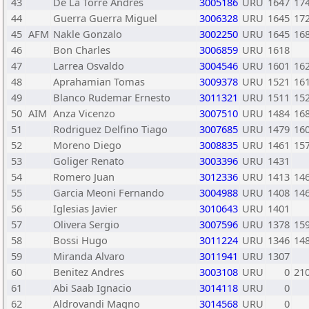
43
De La Torre Andres
3005186
URU
1647
17
44
Guerra Guerra Miguel
3006328
URU
1645
17
45
AFM
Nakle Gonzalo
3002250
URU
1645
16
46
Bon Charles
3006859
URU
1618
47
Larrea Osvaldo
3004546
URU
1601
16
48
Aprahamian Tomas
3009378
URU
1521
16
49
Blanco Rudemar Ernesto
3011321
URU
1511
15
50
AIM
Anza Vicenzo
3007510
URU
1484
16
51
Rodriguez Delfino Tiago
3007685
URU
1479
16
52
Moreno Diego
3008835
URU
1461
15
53
Goliger Renato
3003396
URU
1431
54
Romero Juan
3012336
URU
1413
14
55
Garcia Meoni Fernando
3004988
URU
1408
14
56
Iglesias Javier
3010643
URU
1401
57
Olivera Sergio
3007596
URU
1378
15
58
Bossi Hugo
3011224
URU
1346
14
59
Miranda Alvaro
3011941
URU
1307
60
Benitez Andres
3003108
URU
0
21
61
Abi Saab Ignacio
3014118
URU
0
62
Aldrovandi Magno
3014568
URU
0