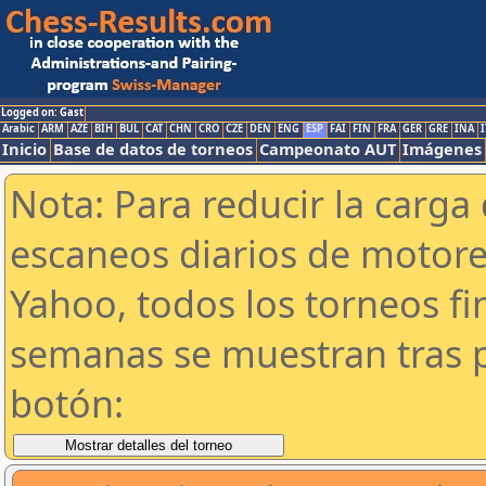
Logged on: Gast
Arabic
ARM
AZE
BIH
BUL
CAT
CHN
CRO
CZE
DEN
ENG
ESP
FAI
FIN
FRA
GER
GRE
INA
I
Inicio
Base de datos de torneos
Campeonato AUT
Imágenes
Nota: Para reducir la carga 
escaneos diarios de motor
Yahoo, todos los torneos f
semanas se muestran tras p
botón: