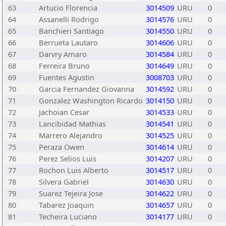
63
Artucio Florencia
3014509
URU
0
64
Assanelli Rodrigo
3014576
URU
0
65
Banchieri Santiago
3014550
URU
0
66
Berrueta Lautaro
3014606
URU
0
67
Darvry Amaro
3014584
URU
0
68
Ferreira Bruno
3014649
URU
0
69
Fuentes Agustin
3008703
URU
0
70
Garcia Fernandez Giovanna
3014592
URU
0
71
Gonzalez Washington Ricardo
3014150
URU
0
72
Jachoian Cesar
3014533
URU
0
73
Lancibidad Mathias
3014541
URU
0
74
Marrero Alejandro
3014525
URU
0
75
Peraza Owen
3014614
URU
0
76
Perez Selios Luis
3014207
URU
0
77
Rochon Luis Alberto
3014517
URU
0
78
Silvera Gabriel
3014630
URU
0
79
Suarez Tejeira Jose
3014622
URU
0
80
Tabarez Joaquin
3014657
URU
0
81
Techeira Luciano
3014177
URU
0