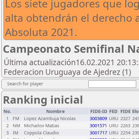
Los siete jugadores que log
alta obtendrán el derecho a 
Absoluta 2021.
Campeonato Semifinal Na
Última actualización16.02.2021 20:13:
Federacion Uruguaya de Ajedrez (1)
Search for player
Ranking inicial
No.
Nombre
FIDE-ID
FED
FIDE
El
1
FM
Lopez Azambuja Nicolas
3003809
URU
2327
24
2
NM
Michailov Matias
3001571
URU
2263
23
3
IM
Coppola Claudio
3001717
URU
2254
23