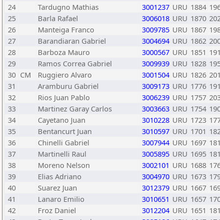
24
Tardugno Mathias
3001237
URU
1884
19
25
Barla Rafael
3006018
URU
1870
20
26
Manteiga Franco
3009785
URU
1867
19
27
Barandiaran Gabriel
3004694
URU
1862
20
28
Barboza Mauro
3000567
URU
1851
19
29
Ramos Correa Gabriel
3009939
URU
1828
19
30
CM
Ruggiero Alvaro
3001504
URU
1826
20
31
Aramburu Gabriel
3009173
URU
1776
19
32
Rios Juan Pablo
3006239
URU
1757
20
33
Martinez Garay Carlos
3003663
URU
1754
19
34
Cayetano Juan
3010228
URU
1723
17
35
Bentancurt Juan
3010597
URU
1701
18
36
Chinelli Gabriel
3007944
URU
1697
18
37
Martinelli Raul
3005895
URU
1695
18
38
Moreno Nelson
3002101
URU
1688
17
39
Elias Adriano
3004970
URU
1673
17
40
Suarez Juan
3012379
URU
1667
16
41
Lanaro Emilio
3010651
URU
1657
17
42
Froz Daniel
3012204
URU
1651
18