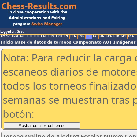
Logged on: Gast
Arabic
ARM
AZE
BIH
BUL
CAT
CHN
CRO
CZE
DEN
ENG
ESP
FAI
FIN
FRA
GER
GRE
INA
I
Inicio
Base de datos de torneos
Campeonato AUT
Imágenes
Nota: Para reducir la carga 
escaneos diarios de motor
todos los torneos finalizad
semanas se muestran tras p
botón:
Torneo Online de Ajedrez Escolar Nuevo Cent