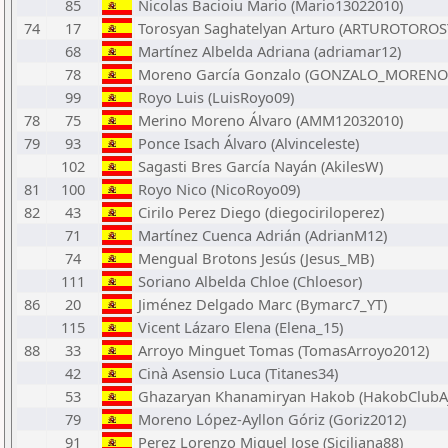
85
Nicolas Bacioiu Mario (Mario13022010)
74
17
Torosyan Saghatelyan Arturo (ARTUROTOROS
68
Martínez Albelda Adriana (adriamar12)
78
Moreno García Gonzalo (GONZALO_MORENO
99
Royo Luis (LuisRoyo09)
78
75
Merino Moreno Álvaro (AMM12032010)
79
93
Ponce Isach Álvaro (Alvinceleste)
102
Sagasti Bres García Nayán (AkilesW)
81
100
Royo Nico (NicoRoyo09)
82
43
Cirilo Perez Diego (diegociriloperez)
71
Martínez Cuenca Adrián (AdrianM12)
74
Mengual Brotons Jesús (Jesus_MB)
111
Soriano Albelda Chloe (Chloesor)
86
20
Jiménez Delgado Marc (Bymarc7_YT)
115
Vicent Lázaro Elena (Elena_15)
88
33
Arroyo Minguet Tomas (TomasArroyo2012)
42
Cinà Asensio Luca (Titanes34)
53
Ghazaryan Khanamiryan Hakob (HakobClubAj
79
Moreno López-Ayllon Góriz (Goriz2012)
91
Perez Lorenzo Miguel Jose (Siciliana88)