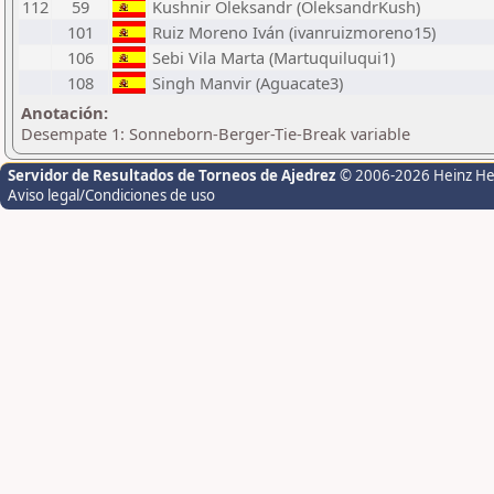
112
59
Kushnir Oleksandr (OleksandrKush)
101
Ruiz Moreno Iván (ivanruizmoreno15)
106
Sebi Vila Marta (Martuquiluqui1)
108
Singh Manvir (Aguacate3)
Anotación:
Desempate 1: Sonneborn-Berger-Tie-Break variable
Servidor de Resultados de Torneos de Ajedrez
© 2006-2026 Heinz H
Aviso legal/Condiciones de uso