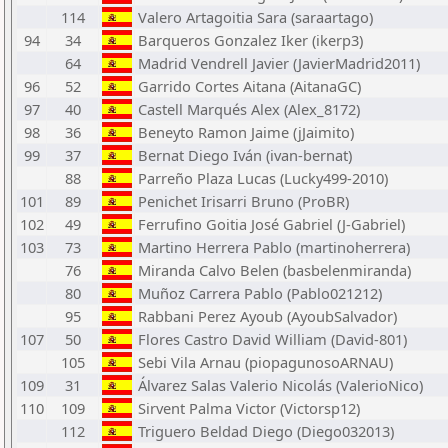
114
Valero Artagoitia Sara (saraartago)
94
34
Barqueros Gonzalez Iker (ikerp3)
64
Madrid Vendrell Javier (JavierMadrid2011)
96
52
Garrido Cortes Aitana (AitanaGC)
97
40
Castell Marqués Alex (Alex_8172)
98
36
Beneyto Ramon Jaime (jJaimito)
99
37
Bernat Diego Iván (ivan-bernat)
88
Parreño Plaza Lucas (Lucky499-2010)
101
89
Penichet Irisarri Bruno (ProBR)
102
49
Ferrufino Goitia José Gabriel (J-Gabriel)
103
73
Martino Herrera Pablo (martinoherrera)
76
Miranda Calvo Belen (basbelenmiranda)
80
Muñoz Carrera Pablo (Pablo021212)
95
Rabbani Perez Ayoub (AyoubSalvador)
107
50
Flores Castro David William (David-801)
105
Sebi Vila Arnau (piopagunosoARNAU)
109
31
Álvarez Salas Valerio Nicolás (ValerioNico)
110
109
Sirvent Palma Victor (Victorsp12)
112
Triguero Beldad Diego (Diego032013)