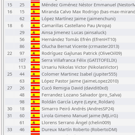
15
25
Méndez Giménez Néstor Emmanuel (Nestor
16
15
Miranda Calvo Max Rodrigo (bas-max-mirand
62
López Martínez Jaime (jaimenchuni)
18
6
Camarillas Castellano Pau (Aropa)
29
Ainsa Jimenez Lucas (ainsaluck)
56
Hernández Tomás Efrén (EfrenHT10)
86
Olucha Bernat Vicente (crmaster2013)
22
97
Rodríguez Gajlunas Patrick (OliveOil09)
107
Serra Villafranca Félix (GATITOFELIX)
113
Ursariu Nikolas Victor (NikolasVictor)
25
44
Colomer Martinez Isabel (jupiter555)
63
López Pastor Jaime (JaimeLopez2010)
27
26
Cucó Remigia David (davidit0xd)
48
Ferrandez Lozano Salvador (pro_Salva)
98
Roldán García Leyre (Leyre_Roldan)
30
18
Simarro Peiró Andrés (AndresSP24)
31
60
Lirola Gimeno Manuel Jaime (MJLirG)
61
Llorens Serrano Ángel (chelin009)
33
46
Dureux Martín Roberto (RobertoDM)