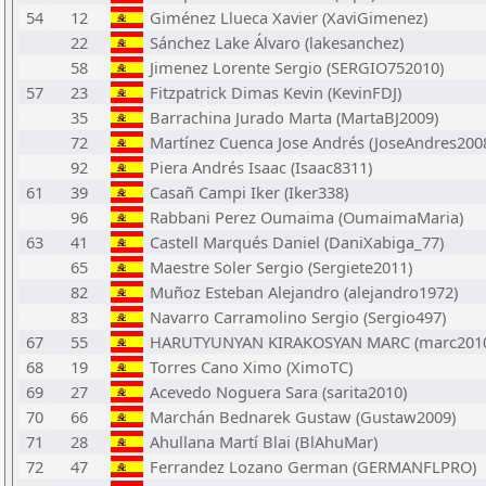
54
12
Giménez Llueca Xavier (XaviGimenez)
22
Sánchez Lake Álvaro (lakesanchez)
58
Jimenez Lorente Sergio (SERGIO752010)
57
23
Fitzpatrick Dimas Kevin (KevinFDJ)
35
Barrachina Jurado Marta (MartaBJ2009)
72
Martínez Cuenca Jose Andrés (JoseAndres200
92
Piera Andrés Isaac (Isaac8311)
61
39
Casañ Campi Iker (Iker338)
96
Rabbani Perez Oumaima (OumaimaMaria)
63
41
Castell Marqués Daniel (DaniXabiga_77)
65
Maestre Soler Sergio (Sergiete2011)
82
Muñoz Esteban Alejandro (alejandro1972)
83
Navarro Carramolino Sergio (Sergio497)
67
55
HARUTYUNYAN KIRAKOSYAN MARC (marc2010
68
19
Torres Cano Ximo (XimoTC)
69
27
Acevedo Noguera Sara (sarita2010)
70
66
Marchán Bednarek Gustaw (Gustaw2009)
71
28
Ahullana Martí Blai (BlAhuMar)
72
47
Ferrandez Lozano German (GERMANFLPRO)