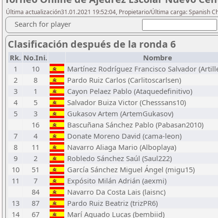
Última actualización31.01.2021 19:52:04, Propietario/Última carga: Spanish C
Search for player
Clasificación después de la ronda 6
Rk.
No.Ini.
Nombre
1
10
Martínez Rodríguez Francisco Salvador (Artill
2
8
Pardo Ruiz Carlos (Carlitoscarlsen)
3
1
Cayon Pelaez Pablo (Ataquedefinitivo)
4
5
Salvador Buiza Victor (Chesssans10)
5
3
Gukasov Artem (ArtemGukasov)
16
Bascuñana Sánchez Pablo (Pabasan2010)
7
4
Donate Moreno David (cama-leon)
8
11
Navarro Aliaga Mario (Alboplaya)
9
2
Robledo Sánchez Saúl (Saul222)
10
51
García Sánchez Miguel Ángel (migu15)
11
7
Expósito Milán Adrián (aexmi)
84
Navarro Da Costa Lais (laisnc)
13
87
Pardo Ruiz Beatriz (trizPR6)
14
67
Marí Aguado Lucas (bembiid)