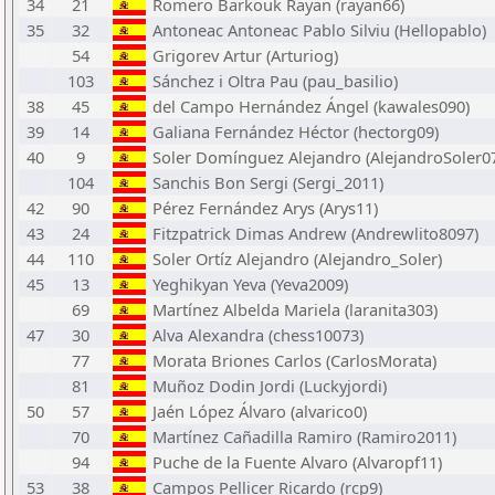
34
21
Romero Barkouk Rayan (rayan66)
35
32
Antoneac Antoneac Pablo Silviu (Hellopablo)
54
Grigorev Artur (Arturiog)
103
Sánchez i Oltra Pau (pau_basilio)
38
45
del Campo Hernández Ángel (kawales090)
39
14
Galiana Fernández Héctor (hectorg09)
40
9
Soler Domínguez Alejandro (AlejandroSoler0
104
Sanchis Bon Sergi (Sergi_2011)
42
90
Pérez Fernández Arys (Arys11)
43
24
Fitzpatrick Dimas Andrew (Andrewlito8097)
44
110
Soler Ortíz Alejandro (Alejandro_Soler)
45
13
Yeghikyan Yeva (Yeva2009)
69
Martínez Albelda Mariela (laranita303)
47
30
Alva Alexandra (chess10073)
77
Morata Briones Carlos (CarlosMorata)
81
Muñoz Dodin Jordi (Luckyjordi)
50
57
Jaén López Álvaro (alvarico0)
70
Martínez Cañadilla Ramiro (Ramiro2011)
94
Puche de la Fuente Alvaro (Alvaropf11)
53
38
Campos Pellicer Ricardo (rcp9)