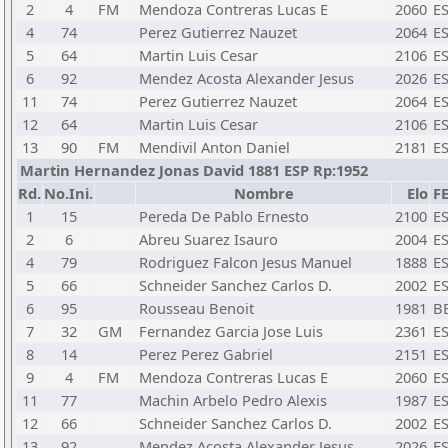
2
4
FM
Mendoza Contreras Lucas E
2060
E
4
74
Perez Gutierrez Nauzet
2064
E
5
64
Martin Luis Cesar
2106
E
6
92
Mendez Acosta Alexander Jesus
2026
E
11
74
Perez Gutierrez Nauzet
2064
E
12
64
Martin Luis Cesar
2106
E
13
90
FM
Mendivil Anton Daniel
2181
E
Martin Hernandez Jonas David 1881 ESP Rp:1952
Rd.
No.Ini.
Nombre
Elo
F
1
15
Pereda De Pablo Ernesto
2100
E
2
6
Abreu Suarez Isauro
2004
E
4
79
Rodriguez Falcon Jesus Manuel
1888
E
5
66
Schneider Sanchez Carlos D.
2002
E
6
95
Rousseau Benoit
1981
B
7
32
GM
Fernandez Garcia Jose Luis
2361
E
8
14
Perez Perez Gabriel
2151
E
9
4
FM
Mendoza Contreras Lucas E
2060
E
11
77
Machin Arbelo Pedro Alexis
1987
E
12
66
Schneider Sanchez Carlos D.
2002
E
13
92
Mendez Acosta Alexander Jesus
2026
E