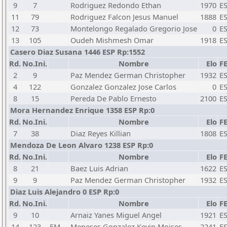
9
7
Rodriguez Redondo Ethan
1970
E
11
79
Rodriguez Falcon Jesus Manuel
1888
E
12
73
Montelongo Regalado Gregorio Jose
0
E
13
105
Oudeh Mishmesh Omar
1918
E
Casero Diaz Susana 1446 ESP Rp:1552
Rd.
No.Ini.
Nombre
Elo
F
2
9
Paz Mendez German Christopher
1932
E
4
122
Gonzalez Gonzalez Jose Carlos
0
E
8
15
Pereda De Pablo Ernesto
2100
E
Mora Hernandez Enrique 1358 ESP Rp:0
Rd.
No.Ini.
Nombre
Elo
F
7
38
Diaz Reyes Killian
1808
E
Mendoza De Leon Alvaro 1238 ESP Rp:0
Rd.
No.Ini.
Nombre
Elo
F
8
21
Baez Luis Adrian
1622
E
9
9
Paz Mendez German Christopher
1932
E
Diaz Luis Alejandro 0 ESP Rp:0
Rd.
No.Ini.
Nombre
Elo
F
9
10
Arnaiz Yanes Miguel Angel
1921
E
14
123
FM
Meneses Gonzalez Kevin Moises
2241
E