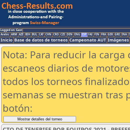
Logged on: Gast
Arabic
ARM
AZE
BIH
BUL
CAT
CHN
CRO
CZE
DEN
ENG
ESP
FAI
FIN
FRA
GER
GRE
INA
I
Inicio
Base de datos de torneos
Campeonato AUT
Imágenes
Nota: Para reducir la carga 
escaneos diarios de motor
todos los torneos finalizad
semanas se muestran tras p
botón:
CTO DE TENERIFE POR EQUIPOS 2021 - PREFE