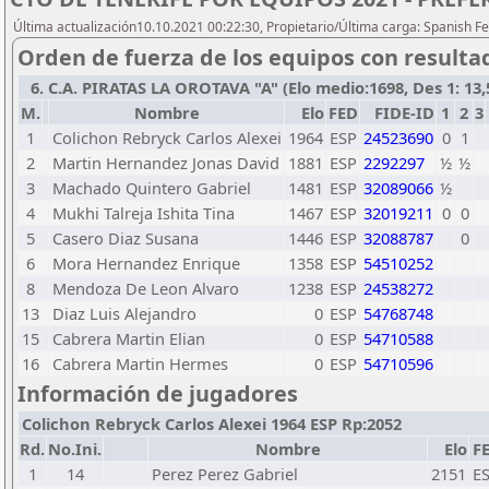
Última actualización10.10.2021 00:22:30, Propietario/Última carga: Spanish Fe
Orden de fuerza de los equipos con resulta
6. C.A. PIRATAS LA OROTAVA "A" (Elo medio:1698, Des 1: 13,5
M.
Nombre
Elo
FED
FIDE-ID
1
2
3
1
Colichon Rebryck Carlos Alexei
1964
ESP
24523690
0
1
2
Martin Hernandez Jonas David
1881
ESP
2292297
½
½
3
Machado Quintero Gabriel
1481
ESP
32089066
½
4
Mukhi Talreja Ishita Tina
1467
ESP
32019211
0
0
5
Casero Diaz Susana
1446
ESP
32088787
0
6
Mora Hernandez Enrique
1358
ESP
54510252
8
Mendoza De Leon Alvaro
1238
ESP
24538272
13
Diaz Luis Alejandro
0
ESP
54768748
15
Cabrera Martin Elian
0
ESP
54710588
16
Cabrera Martin Hermes
0
ESP
54710596
Información de jugadores
Colichon Rebryck Carlos Alexei 1964 ESP Rp:2052
Rd.
No.Ini.
Nombre
Elo
F
1
14
Perez Perez Gabriel
2151
E