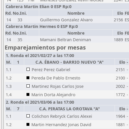
Cabrera Martin Elian 0 ESP Rp:0
Rd.
No.Ini.
Nombre
Elo
F
14
33
Guillermo Gonzalez Alvaro
2156
E
Cabrera Martin Hermes 0 ESP Rp:0
Rd.
No.Ini.
Nombre
Elo
F
14
35
Mamani Beltran Deniman
1889
E
Emparejamientos por mesas
1. Ronda el 2021/02/27 a las 17:00
M.
1
C.A. ÉBANO - BARRIO NUEVO "A"
Elo
-
1.1
Perez Perez Gabriel
2151
-
1.2
Pereda De Pablo Ernesto
2100
-
1.3
Martinez Rojas Carlos Jose
2002
-
1.4
Marin Dorta Alejandro
1772
-
2. Ronda el 2021/03/06 a las 17:00
M.
7
C.A. PIRATAS LA OROTAVA "A"
Elo
-
1.1
Colichon Rebryck Carlos Alexei
1964
-
1.2
Martin Hernandez Jonas David
1881
-