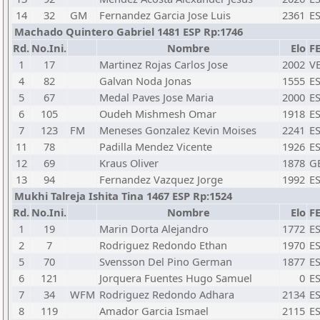
14
32
GM
Fernandez Garcia Jose Luis
2361
E
Machado Quintero Gabriel 1481 ESP Rp:1746
Rd.
No.Ini.
Nombre
Elo
F
1
17
Martinez Rojas Carlos Jose
2002
V
4
82
Galvan Noda Jonas
1555
E
5
67
Medal Paves Jose Maria
2000
E
6
105
Oudeh Mishmesh Omar
1918
E
7
123
FM
Meneses Gonzalez Kevin Moises
2241
E
11
78
Padilla Mendez Vicente
1926
E
12
69
Kraus Oliver
1878
G
13
94
Fernandez Vazquez Jorge
1992
E
Mukhi Talreja Ishita Tina 1467 ESP Rp:1524
Rd.
No.Ini.
Nombre
Elo
F
1
19
Marin Dorta Alejandro
1772
E
2
7
Rodriguez Redondo Ethan
1970
E
5
70
Svensson Del Pino German
1877
E
6
121
Jorquera Fuentes Hugo Samuel
0
E
7
34
WFM
Rodriguez Redondo Adhara
2134
E
8
119
Amador Garcia Ismael
2115
E