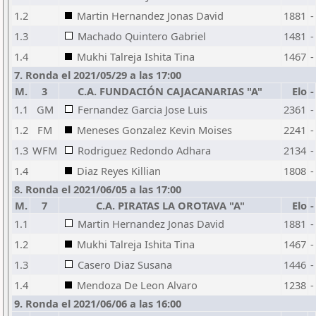
1.2
Martin Hernandez Jonas David
1881
-
1.3
Machado Quintero Gabriel
1481
-
1.4
Mukhi Talreja Ishita Tina
1467
-
7. Ronda el 2021/05/29 a las 17:00
M.
3
C.A. FUNDACIÓN CAJACANARIAS "A"
Elo
-
1.1
GM
Fernandez Garcia Jose Luis
2361
-
1.2
FM
Meneses Gonzalez Kevin Moises
2241
-
1.3
WFM
Rodriguez Redondo Adhara
2134
-
1.4
Diaz Reyes Killian
1808
-
8. Ronda el 2021/06/05 a las 17:00
M.
7
C.A. PIRATAS LA OROTAVA "A"
Elo
-
1.1
Martin Hernandez Jonas David
1881
-
1.2
Mukhi Talreja Ishita Tina
1467
-
1.3
Casero Diaz Susana
1446
-
1.4
Mendoza De Leon Alvaro
1238
-
9. Ronda el 2021/06/06 a las 16:00