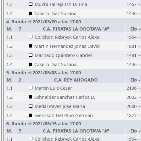
1.3
Mukhi Talreja Ishita Tina
1467
-
1.4
Casero Diaz Susana
1446
-
4. Ronda el 2021/03/20 a las 17:00
M.
7
C.A. PIRATAS LA OROTAVA "A"
Elo
-
1.1
Colichon Rebryck Carlos Alexei
1964
-
1.2
Martin Hernandez Jonas David
1881
-
1.3
Machado Quintero Gabriel
1481
-
1.4
Casero Diaz Susana
1446
-
5. Ronda el 2021/05/08 a las 17:00
M.
2
C.A. REY AHOGADO
Elo
-
1.1
Martin Luis Cesar
2106
-
1.2
Schneider Sanchez Carlos D.
2002
-
1.3
Medal Paves Jose Maria
2000
-
1.4
Svensson Del Pino German
1877
-
6. Ronda el 2021/05/15 a las 17:00
M.
7
C.A. PIRATAS LA OROTAVA "A"
Elo
-
1.1
Colichon Rebryck Carlos Alexei
1964
-