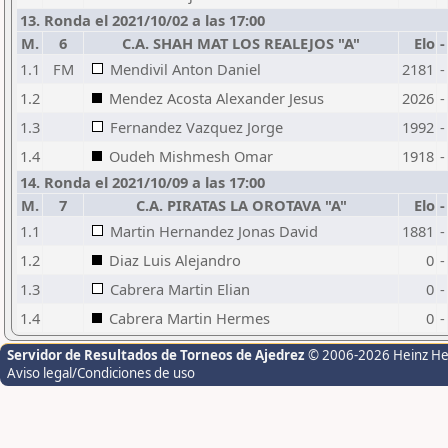
13. Ronda el 2021/10/02 a las 17:00
M.
6
C.A. SHAH MAT LOS REALEJOS "A"
Elo
-
1.1
FM
Mendivil Anton Daniel
2181
-
1.2
Mendez Acosta Alexander Jesus
2026
-
1.3
Fernandez Vazquez Jorge
1992
-
1.4
Oudeh Mishmesh Omar
1918
-
14. Ronda el 2021/10/09 a las 17:00
M.
7
C.A. PIRATAS LA OROTAVA "A"
Elo
-
1.1
Martin Hernandez Jonas David
1881
-
1.2
Diaz Luis Alejandro
0
-
1.3
Cabrera Martin Elian
0
-
1.4
Cabrera Martin Hermes
0
-
Servidor de Resultados de Torneos de Ajedrez
© 2006-2026 Heinz H
Aviso legal/Condiciones de uso