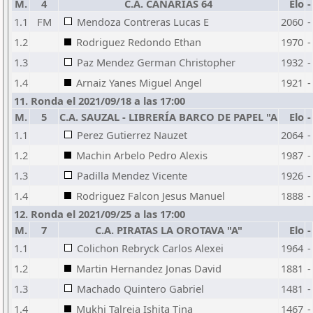
M.
4
C.A. CANARIAS 64
Elo
-
1.1
FM
Mendoza Contreras Lucas E
2060
-
1.2
Rodriguez Redondo Ethan
1970
-
1.3
Paz Mendez German Christopher
1932
-
1.4
Arnaiz Yanes Miguel Angel
1921
-
11. Ronda el 2021/09/18 a las 17:00
M.
5
C.A. SAUZAL - LIBRERÍA BARCO DE PAPEL "A
Elo
-
1.1
Perez Gutierrez Nauzet
2064
-
1.2
Machin Arbelo Pedro Alexis
1987
-
1.3
Padilla Mendez Vicente
1926
-
1.4
Rodriguez Falcon Jesus Manuel
1888
-
12. Ronda el 2021/09/25 a las 17:00
M.
7
C.A. PIRATAS LA OROTAVA "A"
Elo
-
1.1
Colichon Rebryck Carlos Alexei
1964
-
1.2
Martin Hernandez Jonas David
1881
-
1.3
Machado Quintero Gabriel
1481
-
1.4
Mukhi Talreja Ishita Tina
1467
-