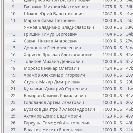
9
Густилин Михаил Максимович
1075
RUS
36
10
Шихов Юрий Валентинович
1067
RUS
4w
11
Марков Савва Петрович
1000
RUS
6b
Умнов Владимир Владиславович
1000
RUS
33
13
Гришин Тимур Сергеевич
1184
RUS
34
14
Савин Никита Андреевич
1000
RUS
27
15
Долганцев ГлебАлексеевич
1000
RUS
51
16
Харисов Ярослав Александрович
1194
RUS
45
17
Толипов Михаил Денисович
1000
RUS
32
18
Морозов Макар Олегович
1124
RUS
47
19
Храмов Александр Игоревич
1000
RUS
28
20
Ступак Макар Дмитриевич
1000
RUS
23
21
Кувалдин Дмитрий Сергеевич
1000
RUS
1w
22
Бакиров Камиль Рамильевич
1000
RUS
44
23
Голованов Артём Игнатович
1000
RUS
20
24
Бураков Дмитрий Александрович
1000
RUS
46
25
Ахтямов Денис Вадимович
1123
RUS
48
26
Гаркуша Тимофей Анатольевич
1000
RUS
43
27
Балакин Никита Евгеньевич
1000
RUS
14