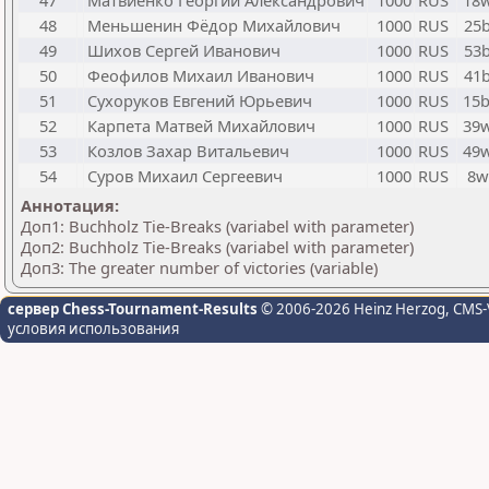
47
Матвиенко Георгий Александрович
1000
RUS
18
48
Меньшенин Фёдор Михайлович
1000
RUS
25
49
Шихов Сергей Иванович
1000
RUS
53
50
Феофилов Михаил Иванович
1000
RUS
41
51
Сухоруков Евгений Юрьевич
1000
RUS
15
52
Карпета Матвей Михайлович
1000
RUS
39
53
Козлов Захар Витальевич
1000
RUS
49
54
Суров Михаил Сергеевич
1000
RUS
8w
Аннотация:
Доп1: Buchholz Tie-Breaks (variabel with parameter)
Доп2: Buchholz Tie-Breaks (variabel with parameter)
Доп3: The greater number of victories (variable)
сервер Chess-Tournament-Results
© 2006-2026 Heinz Herzog
, CMS-
условия использования