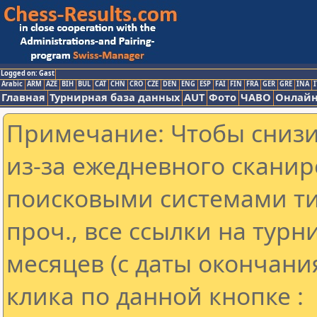
Logged on: Gast
Arabic
ARM
AZE
BIH
BUL
CAT
CHN
CRO
CZE
DEN
ENG
ESP
FAI
FIN
FRA
GER
GRE
INA
I
Главная
Турнирная база данных
AUT
Фото
ЧАВО
Онлайн
Примечание: Чтобы снизит
из-за ежедневного сканир
поисковыми системами ти
проч., все ссылки на тур
месяцев (с даты окончани
клика по данной кнопке :