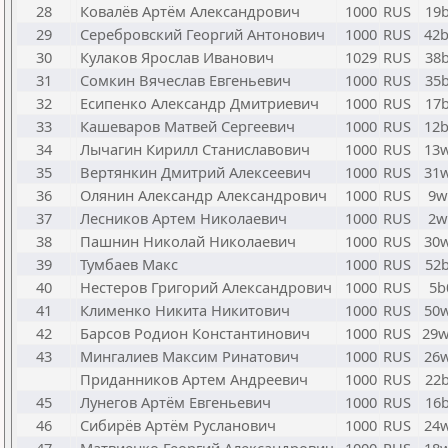
28
Ковалёв Артём Александрович
1000
RUS
19
29
Серебровский Георгий Антонович
1000
RUS
42
30
Кулаков Ярослав Иванович
1029
RUS
38
31
Сомкин Вячеслав Евгеньевич
1000
RUS
35
32
Есипенко Александр Дмитриевич
1000
RUS
17
33
Кашеваров Матвей Сергеевич
1000
RUS
12
34
Лычагин Кирилл Станиславович
1000
RUS
13
35
Вертянкин Дмитрий Алексеевич
1000
RUS
31
36
Олянин Александр Александрович
1000
RUS
9w
37
Лесников Артем Николаевич
1000
RUS
2w
38
Пашнин Николай Николаевич
1000
RUS
30
39
Тумбаев Макс
1000
RUS
52
40
Нестеров Григорий Александрович
1000
RUS
5b
41
Клименко Никита Никитович
1000
RUS
50
42
Барсов Родион Константинович
1000
RUS
29
43
Мингалиев Максим Ринатович
1000
RUS
26
Приданников Артем Андреевич
1000
RUS
22
45
Лунегов Артём Евгеньевич
1000
RUS
16
46
Сибирёв Артём Русланович
1000
RUS
24