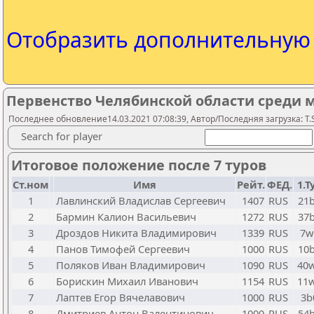
Отобразить дополнительну
Первенство Челябинской области среди 
Последнее обновление14.03.2021 07:08:39, Автор/Последняя загрузка: T.S
Search for player
Итоговое положение после 7 туров
Ст.ном
Имя
Рейт.
ФЕД.
1.Т
1
Лавлинский Владислав Сергеевич
1407
RUS
21
2
Бармин Калион Васильевич
1272
RUS
37
3
Дроздов Никита Владимирович
1339
RUS
7w
4
Панов Тимофей Сергеевич
1000
RUS
10
5
Поляков Иван Владимирович
1090
RUS
40
6
Борискин Михаил Иванович
1154
RUS
11
7
Лаптев Егор Вячелавович
1000
RUS
3b
8
Дмитриев Антон Валентинович
1000
RUS
54