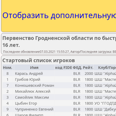
Отобразить дополнительну
Первенство Гродненской области по быс
16 лет.
Последнее обновление07.03.2021 15:55:27, Автор/Последняя загрузка: 
Стартовый список игроков
Ном.
Имя
код FIDE
ФЕД.
Рейт.
Клуб/Го
8
Карась Андрей
BLR
2000
ШШ "AlphaZ
1
Грибов Юрий
BLR
1800
ШШ "Масте
7
Конюшевский Роман
BLR
1800
ШШ "AlphaZ
2
Михайлюк Алексей
BLR
1800
ШШ "Масте
3
Самойлик Максим
BLR
1800
ШШ "AlphaZ
4
Цыбин Егор
BLR
1800
УО "ГГОДТ
9
Чуприненко Евгений
BLR
1800
ШШ "Дабку
6
Шаров Филипп
BLR
1800
ШШ "AlphaZ