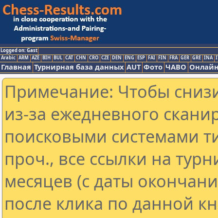
Logged on: Gast
Arabic
ARM
AZE
BIH
BUL
CAT
CHN
CRO
CZE
DEN
ENG
ESP
FAI
FIN
FRA
GER
GRE
INA
I
Главная
Турнирная база данных
AUT
Фото
ЧАВО
Онлайн
Примечание: Чтобы снизи
из-за ежедневного скани
поисковыми системами ти
проч., все ссылки на тур
месяцев (с даты окончан
после клика по данной кн