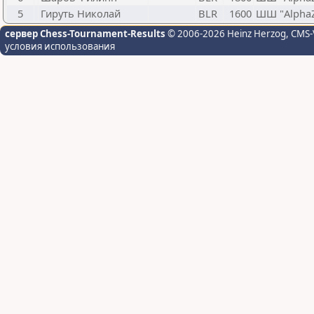
5
Гируть Николай
BLR
1600
ШШ "AlphaZ
сервер Chess-Tournament-Results
© 2006-2026 Heinz Herzog
, CMS-
условия использования