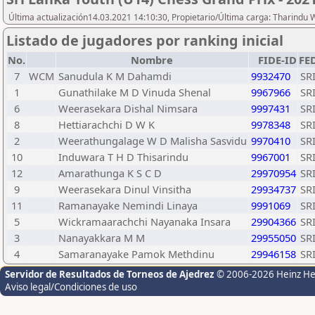
Última actualización14.03.2021 14:10:30, Propietario/Última carga: Tharindu
Listado de jugadores por ranking inicial
No.
Nombre
FIDE-ID
FE
7
WCM
Sanudula K M Dahamdi
9932470
SR
1
Gunathilake M D Vinuda Shenal
9967966
SR
6
Weerasekara Dishal Nimsara
9997431
SR
8
Hettiarachchi D W K
9978348
SR
2
Weerathungalage W D Malisha Sasvidu
9970410
SR
10
Induwara T H D Thisarindu
9967001
SR
12
Amarathunga K S C D
29970954
SR
9
Weerasekara Dinul Vinsitha
29934737
SR
11
Ramanayake Nemindi Linaya
9991069
SR
5
Wickramaarachchi Nayanaka Insara
29904366
SR
3
Nanayakkara M M
29955050
SR
4
Samaranayake Pamok Methdinu
29946158
SR
Servidor de Resultados de Torneos de Ajedrez
© 2006-2026 Heinz H
Aviso legal/Condiciones de uso