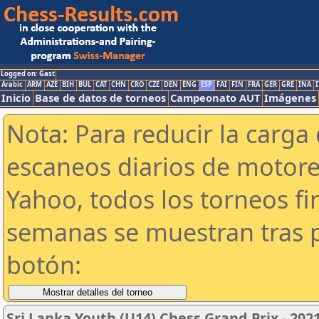
Logged on: Gast
Arabic
ARM
AZE
BIH
BUL
CAT
CHN
CRO
CZE
DEN
ENG
ESP
FAI
FIN
FRA
GER
GRE
INA
I
Inicio
Base de datos de torneos
Campeonato AUT
Imágenes
Nota: Para reducir la carga 
escaneos diarios de motor
Yahoo, todos los torneos f
semanas se muestran tras p
botón:
Sri Lanka Youth (U14) Chess Grand Prix - 202