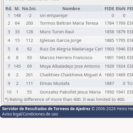
Rd.
M.
No.Ini.
Nombre
FIDE
EloN
FE
1
148
-2
sin emparejar
0
0
2
64
200
Tormos Beltran Maria Teresa
1784
1769
ES
3
33
128
Muro Turon Raul
1858
1879
ES
4
15
112
Iglesias Garcia Jorge
1885
1795
ES
5
6
92
Ruiz De Alegria Madariaga Carl
1903
1946
ES
6
8
93
Marcos Herrero Francisco
1901
1943
ES
7
145
69
Moya Albaladejo Jose Antonio
1929
1924
ES
8
2
261
Chaikhiev Chaikhieva Miguel A
1663
1469
ES
9
2
111
Elmas Mustafa
1887
0
TU
10
1
55
Gonzalez Pabollet Jesus Maria
1950
1941
ES
*) Rating difference of more than 400. It was limited to 400.
Servidor de Resultados de Torneos de Ajedrez
© 2006-2026 Heinz H
Aviso legal/Condiciones de uso