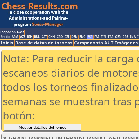
Logged on: Gast
Arabic
ARM
AZE
BIH
BUL
CAT
CHN
CRO
CZE
DEN
ENG
ESP
FAI
FIN
FRA
GER
GRE
INA
I
Inicio
Base de datos de torneos
Campeonato AUT
Imágenes
Nota: Para reducir la carga 
escaneos diarios de motor
todos los torneos finalizad
semanas se muestran tras p
botón:
X GRAN TORNEO INTERNACIONAL AFICIONAD