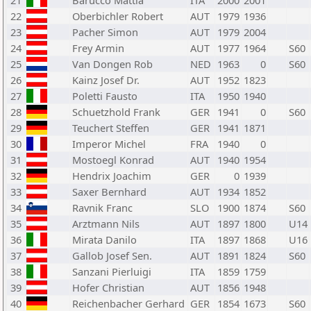
21
Barucco Mattia
ITA
2000
2001
22
Oberbichler Robert
AUT
1979
1936
23
Pacher Simon
AUT
1979
2004
24
Frey Armin
AUT
1977
1964
S60
25
Van Dongen Rob
NED
1963
0
S60
26
Kainz Josef Dr.
AUT
1952
1823
27
Poletti Fausto
ITA
1950
1940
28
Schuetzhold Frank
GER
1941
0
S60
29
Teuchert Steffen
GER
1941
1871
30
Imperor Michel
FRA
1940
0
31
Mostoegl Konrad
AUT
1940
1954
32
Hendrix Joachim
GER
0
1939
33
Saxer Bernhard
AUT
1934
1852
34
Ravnik Franc
SLO
1900
1874
S60
35
Arztmann Nils
AUT
1897
1800
U14
36
Mirata Danilo
ITA
1897
1868
U16
37
Gallob Josef Sen.
AUT
1891
1824
S60
38
Sanzani Pierluigi
ITA
1859
1759
39
Hofer Christian
AUT
1856
1948
40
Reichenbacher Gerhard
GER
1854
1673
S60