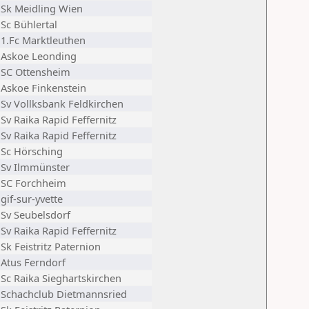
Sk Meidling Wien
Sc Bühlertal
1.Fc Marktleuthen
Askoe Leonding
SC Ottensheim
Askoe Finkenstein
Sv Vollksbank Feldkirchen
Sv Raika Rapid Feffernitz
Sv Raika Rapid Feffernitz
Sc Hörsching
Sv Ilmmünster
SC Forchheim
gif-sur-yvette
Sv Seubelsdorf
Sv Raika Rapid Feffernitz
Sk Feistritz Paternion
Atus Ferndorf
Sc Raika Sieghartskirchen
Schachclub Dietmannsried