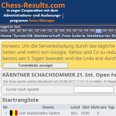
Logged on: Gast
Arabic
ARM
AZE
BIH
BUL
CAT
CHN
CRO
CZE
DEN
ENG
ESP
FAI
FIN
FRA
GER
GRE
INA
I
Home
TurnierDB
Meisterschaft
Foto-Galerie
Meldekartei
El
Hinweis: Um die Serverbelastung durch das tägliche D
Seiten und mehr) von Google, Yahoo und Co zu reduz
bereits seit 5 Tagen beendet sind die Links erst dur
KÄRNTNER SCHACHSOMMER 21. Int. Open Fef
Die Seite wurde zuletzt aktualisiert am 28.08.2012 11:31:19, Ersteller: SV R
Suche nach Spieler
Startrangliste
Nr.
Name
Land
EloI
EloN
sex
Typ
1
GM
Malakhatko Vadim
BEL
2530
0