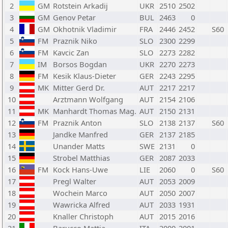
2
GM
Rotstein Arkadij
UKR
2510
2502
3
GM
Genov Petar
BUL
2463
0
4
GM
Okhotnik Vladimir
FRA
2446
2452
S60
5
FM
Praznik Niko
SLO
2300
2299
6
FM
Kavcic Zan
SLO
2273
2282
7
IM
Borsos Bogdan
UKR
2270
2273
8
FM
Kesik Klaus-Dieter
GER
2243
2295
9
MK
Mitter Gerd Dr.
AUT
2217
2217
10
Arztmann Wolfgang
AUT
2154
2106
11
MK
Manhardt Thomas Mag.
AUT
2150
2131
12
FM
Praznik Anton
SLO
2138
2137
S60
13
Jandke Manfred
GER
2137
2185
14
Unander Matts
SWE
2131
0
15
Strobel Matthias
GER
2087
2033
16
FM
Kock Hans-Uwe
LIE
2060
0
S60
17
Pregl Walter
AUT
2053
2009
18
Wochein Marco
AUT
2050
2007
19
Wawricka Alfred
AUT
2033
1931
20
Knaller Christoph
AUT
2015
2016