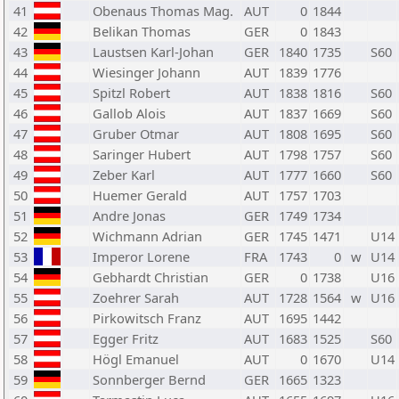
41
Obenaus Thomas Mag.
AUT
0
1844
42
Belikan Thomas
GER
0
1843
43
Laustsen Karl-Johan
GER
1840
1735
S60
44
Wiesinger Johann
AUT
1839
1776
45
Spitzl Robert
AUT
1838
1816
S60
46
Gallob Alois
AUT
1837
1669
S60
47
Gruber Otmar
AUT
1808
1695
S60
48
Saringer Hubert
AUT
1798
1757
S60
49
Zeber Karl
AUT
1777
1660
S60
50
Huemer Gerald
AUT
1757
1703
51
Andre Jonas
GER
1749
1734
52
Wichmann Adrian
GER
1745
1471
U14
53
Imperor Lorene
FRA
1743
0
w
U14
54
Gebhardt Christian
GER
0
1738
U16
55
Zoehrer Sarah
AUT
1728
1564
w
U16
56
Pirkowitsch Franz
AUT
1695
1442
57
Egger Fritz
AUT
1683
1525
S60
58
Högl Emanuel
AUT
0
1670
U14
59
Sonnberger Bernd
GER
1665
1323