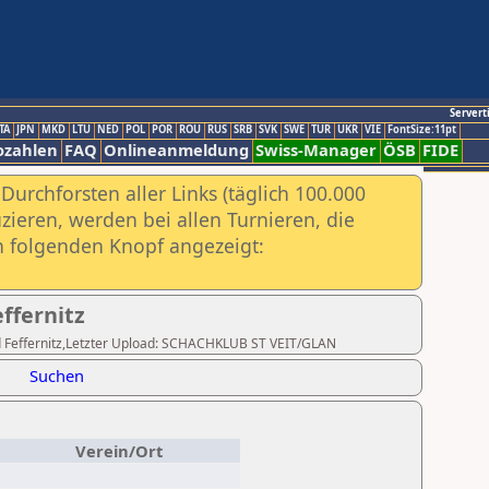
Servert
TA
JPN
MKD
LTU
NED
POL
POR
ROU
RUS
SRB
SVK
SWE
TUR
UKR
VIE
FontSize:11pt
ozahlen
FAQ
Onlineanmeldung
Swiss-Manager
ÖSB
FIDE
urchforsten aller Links (täglich 100.000
ieren, werden bei allen Turnieren, die
ch folgenden Knopf angezeigt:
fernitz
apid Feffernitz,Letzter Upload: SCHACHKLUB ST VEIT/GLAN
Suchen
Verein/Ort