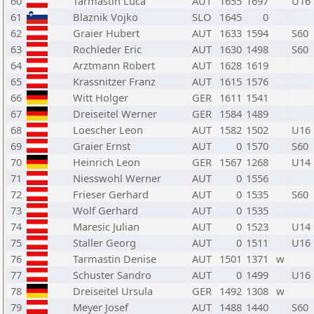
60
Tarmastin Luca
AUT
1655
1697
U16
61
Blaznik Vojko
SLO
1645
0
62
Graier Hubert
AUT
1633
1594
S60
63
Rochleder Eric
AUT
1630
1498
S60
64
Arztmann Robert
AUT
1628
1619
65
Krassnitzer Franz
AUT
1615
1576
66
Witt Holger
GER
1611
1541
67
Dreiseitel Werner
GER
1584
1489
68
Loescher Leon
AUT
1582
1502
U16
69
Graier Ernst
AUT
0
1570
S60
70
Heinrich Leon
GER
1567
1268
U14
71
Niesswohl Werner
AUT
0
1556
72
Frieser Gerhard
AUT
0
1535
S60
73
Wolf Gerhard
AUT
0
1535
74
Maresic Julian
AUT
0
1523
U14
75
Staller Georg
AUT
0
1511
U16
76
Tarmastin Denise
AUT
1501
1371
w
77
Schuster Sandro
AUT
0
1499
U16
78
Dreiseitel Ursula
GER
1492
1308
w
79
Meyer Josef
AUT
1488
1440
S60