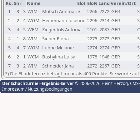
Rd.
Snr
Name
EloI
EloN
Land
Verein/Ort
1
3
3
WIM
Mütsch Annmarie
2266
2272
GER
S
2
2
4
WGM
Heinemann Josefine
2296
2314
GER
S
3
4
5
WFM
Ziegenfuß Antonia
2101
2087
GER
O
4
1
8
WIM
Sieber Fiona
2275
2273
GER
S
5
4
7
WGM
Lubbe Melanie
2274
2274
GER
S
6
2
1
WCM
Bashylina Luisa
1978
1948
GER
S
7
3
2
WIM
Schneider Jana
2272
2267
GER
S
*) Die ELodifferenz beträgt mehr als 400 Punkte. Sie wurde auf
Der Schachturnier-Ergebnis-Server
© 2006-2026 Heinz Herzog
, CMS
Impressum / Nutzungsbedingungen