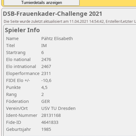
DSB-Frauenkader-Challenge 2021
Die Seite wurde zuletzt aktualisiert am 11.04.2021 14:54:42, Ersteller/Letzter 
Spieler Info
Name
Pähtz Elisabeth
Titel
IM
Startrang
6
Elo national
2476
Elo intnational
2467
Eloperformance
2311
FIDE Elo +/-
-10,6
Punkte
4,5
Rang
2
Föderation
GER
Verein/Ort
USV TU Dresden
Ident-Nummer
28131168
Fide-ID
4641833
Geburtsjahr
1985