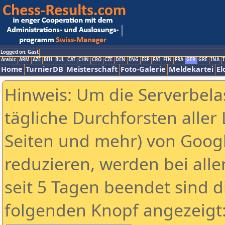
Logged on: Gast
Arabic
ARM
AZE
BIH
BUL
CAT
CHN
CRO
CZE
DEN
ENG
ESP
FAI
FIN
FRA
GER
GRE
INA
I
Home
TurnierDB
Meisterschaft
Foto-Galerie
Meldekartei
El
Hinweis: Um die Serverbela
tägliche Durchforsten aller 
Seiten und mehr) von Goog
reduzieren, werden bei alle
seit 5 Tagen beendet sind d
folgenden Knopf angezeigt