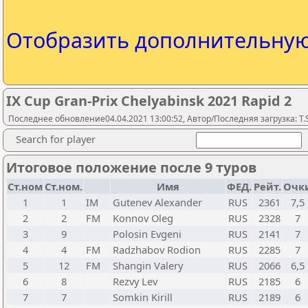
Отобразить дополнительну
IX Cup Gran-Prix Chelyabinsk 2021 Rapid 2
Последнее обновление04.04.2021 13:00:52, Автор/Последняя загрузка: T.S
Search for player
Итоговое положение после 9 туров
Ст.ном
Ст.ном.
Имя
ФЕД.
Рейт.
Очк
1
1
IM
Gutenev Alexander
RUS
2361
7,5
2
2
FM
Konnov Oleg
RUS
2328
7
3
9
Polosin Evgeni
RUS
2141
7
4
4
FM
Radzhabov Rodion
RUS
2285
7
5
12
FM
Shangin Valery
RUS
2066
6,5
6
8
Rezvy Lev
RUS
2185
6
7
7
Somkin Kirill
RUS
2189
6