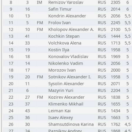
8
3
IM
Remizov Yaroslav
RUS
2305
6
9
16
Safin Timur
RUS
2014
6
10
13
Kondrin Alexander
RUS
2056
5,5
11
5
FM
Frolov Ivan
RUS
2245
5,5
12
10
FM
Kholopov Alexander A.
RUS
2100
5,5
13
41
Kochkin Stepan
RUS
1444
5,5
14
33
Volchkova Alena
RUS
1713
5,5
15
19
Kostin Ilya
RUS
1958
5
16
18
Konovalov Vladislav
RUS
1969
5
17
14
Nikolenko Vadim
RUS
2056
5
18
17
Morozov Ivan
RUS
2000
5
19
20
FM
Sotnikov Alexander I.
RUS
1958
5
20
11
Sysolin Alexander
RUS
2071
5
21
6
Mazyrin Yuri
RUS
2204
5
22
27
FM
Kozirev Alexander
RUS
1838
5
23
37
Klimenko Mikhail
RUS
1655
5
24
43
Leiman Kai
RUS
1434
5
25
36
Isaev Alexey
RUS
1663
5
26
30
Shamsutdinova Karina
RUS
1762
4,5
27
24
Paznikov Andrey
RUS
1868
4,5