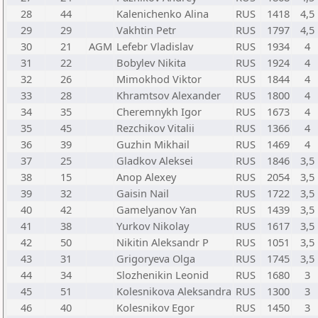
28
44
Kalenichenko Alina
RUS
1418
4,5
29
29
Vakhtin Petr
RUS
1797
4,5
30
21
AGM
Lefebr Vladislav
RUS
1934
4
31
22
Bobylev Nikita
RUS
1924
4
32
26
Mimokhod Viktor
RUS
1844
4
33
28
Khramtsov Alexander
RUS
1800
4
34
35
Cheremnykh Igor
RUS
1673
4
35
45
Rezchikov Vitalii
RUS
1366
4
36
39
Guzhin Mikhail
RUS
1469
4
37
25
Gladkov Aleksei
RUS
1846
3,5
38
15
Anop Alexey
RUS
2054
3,5
39
32
Gaisin Nail
RUS
1722
3,5
40
42
Gamelyanov Yan
RUS
1439
3,5
41
38
Yurkov Nikolay
RUS
1617
3,5
42
50
Nikitin Aleksandr P
RUS
1051
3,5
43
31
Grigoryeva Olga
RUS
1745
3,5
44
34
Slozhenikin Leonid
RUS
1680
3
45
51
Kolesnikova Aleksandra
RUS
1300
3
46
40
Kolesnikov Egor
RUS
1450
3