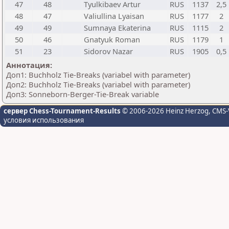
47
48
Tyulkibaev Artur
RUS
1137
2,5
48
47
Valiullina Lyaisan
RUS
1177
2
49
49
Sumnaya Ekaterina
RUS
1115
2
50
46
Gnatyuk Roman
RUS
1179
1
51
23
Sidorov Nazar
RUS
1905
0,5
Аннотация:
Доп1: Buchholz Tie-Breaks (variabel with parameter)
Доп2: Buchholz Tie-Breaks (variabel with parameter)
Доп3: Sonneborn-Berger-Tie-Break variable
сервер Chess-Tournament-Results
© 2006-2026 Heinz Herzog
, CMS-
условия использования