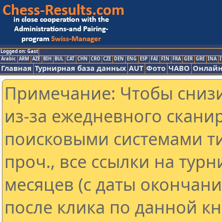
Logged on: Gast
Arabic
ARM
AZE
BIH
BUL
CAT
CHN
CRO
CZE
DEN
ENG
ESP
FAI
FIN
FRA
GER
GRE
INA
I
Главная
Турнирная база данных
AUT
Фото
ЧАВО
Онлайн
Примечание: Чтобы снизи
из-за ежедневного скани
поисковыми системами ти
проч., все ссылки на тур
месяцев (с даты окончан
после клика по данной кн