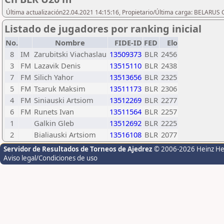
Última actualización22.04.2021 14:15:16, Propietario/Última carga: BELAR
Listado de jugadores por ranking inicial
No.
Nombre
FIDE-ID
FED
Elo
8
IM
Zarubitski Viachaslau
13509373
BLR
2456
3
FM
Lazavik Denis
13515110
BLR
2438
7
FM
Silich Yahor
13513656
BLR
2325
5
FM
Tsaruk Maksim
13511173
BLR
2306
4
FM
Siniauski Artsiom
13512269
BLR
2277
6
FM
Runets Ivan
13511564
BLR
2257
1
Galkin Gleb
13512692
BLR
2225
2
Bialiauski Artsiom
13516108
BLR
2077
Servidor de Resultados de Torneos de Ajedrez
© 2006-2026 Heinz H
Aviso legal/Condiciones de uso