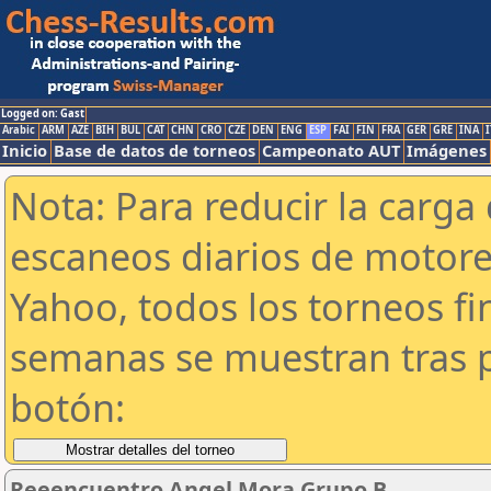
Logged on: Gast
Arabic
ARM
AZE
BIH
BUL
CAT
CHN
CRO
CZE
DEN
ENG
ESP
FAI
FIN
FRA
GER
GRE
INA
I
Inicio
Base de datos de torneos
Campeonato AUT
Imágenes
Nota: Para reducir la carga 
escaneos diarios de motor
Yahoo, todos los torneos f
semanas se muestran tras p
botón:
Reeencuentro Angel Mora Grupo B