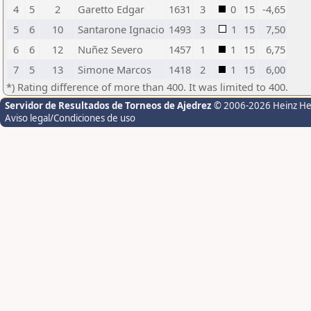
4
5
2
Garetto Edgar
1631
3
0
15
-4,65
5
6
10
Santarone Ignacio
1493
3
1
15
7,50
6
6
12
Nuñez Severo
1457
1
1
15
6,75
7
5
13
Simone Marcos
1418
2
1
15
6,00
*) Rating difference of more than 400. It was limited to 400.
Servidor de Resultados de Torneos de Ajedrez
© 2006-2026 Heinz H
Aviso legal/Condiciones de uso