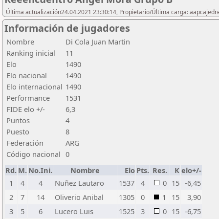
Última actualización24.04.2021 23:30:14, Propietario/Última carga: aapcajedr
Información de jugadores
Nombre
Di Cola Juan Martin
Ranking inicial
11
Elo
1490
Elo nacional
1490
Elo internacional
1490
Performance
1531
FIDE elo +/-
6,3
Puntos
4
Puesto
8
Federación
ARG
Código nacional
0
Rd.
M.
No.Ini.
Nombre
Elo
Pts.
Res.
K
elo+/-
1
4
4
Nuñez Lautaro
1537
4
0
15
-6,45
2
7
14
Oliverio Anibal
1305
0
1
15
3,90
3
5
6
Lucero Luis
1525
3
0
15
-6,75