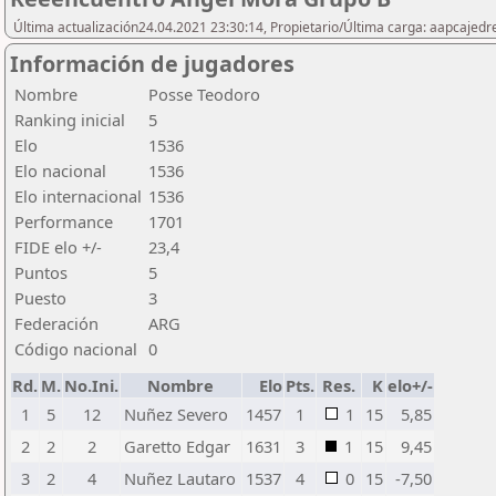
Última actualización24.04.2021 23:30:14, Propietario/Última carga: aapcajedr
Información de jugadores
Nombre
Posse Teodoro
Ranking inicial
5
Elo
1536
Elo nacional
1536
Elo internacional
1536
Performance
1701
FIDE elo +/-
23,4
Puntos
5
Puesto
3
Federación
ARG
Código nacional
0
Rd.
M.
No.Ini.
Nombre
Elo
Pts.
Res.
K
elo+/-
1
5
12
Nuñez Severo
1457
1
1
15
5,85
2
2
2
Garetto Edgar
1631
3
1
15
9,45
3
2
4
Nuñez Lautaro
1537
4
0
15
-7,50