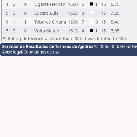
4
3
9
Ugarte Hernan
1500
5
1
15
6,75
5
3
6
Lucero Luis
1525
3
1
15
7,20
6
1
1
Tobares Oriana
1636
7
0
15
-5,40
7
3
8
Volta Mateo
1513
4
1
15
7,05
*) Rating difference of more than 400. It was limited to 400.
Servidor de Resultados de Torneos de Ajedrez
© 2006-2026 Heinz H
Aviso legal/Condiciones de uso