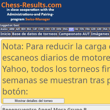
Logged on: Gast
Arabic
ARM
AZE
BIH
BUL
CAT
CHN
CRO
CZE
DEN
ENG
ESP
FAI
FIN
FRA
GER
GRE
INA
I
Inicio
Base de datos de torneos
Campeonato AUT
Imágenes
Nota: Para reducir la carga 
escaneos diarios de motor
Yahoo, todos los torneos f
semanas se muestran tras p
botón:
Reeencuentro Angel Mora Grupo B