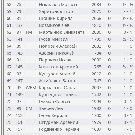
58
75
Николаев Матвей
2084
0
½ - ½
59
79
Харитонов Егор
2075
0
- - +
60
81
Шошин Кирилл
2068
0
½ - ½
61
137
Возмилов Лев
1810
0
½ - ½
62
87
FM
Мартынюк Елизавета
2036
0
0 - 1
63
141
Гусев Михаил
1795
0
½ - ½
64
89
Попович Алексей
2032
0
1 - 0
65
143
Аверин Николай
1784
0
1 - 0
66
91
Парпиев Исаак
2030
0
1 - 0
67
145
Минаков Артемий
1765
0
½ - ½
68
93
Кунгуров Андрей
2012
0
1 - 0
69
147
Жамбалов Батор
1747
0
1 - 0
70
95
WFM
Карманова Ольга
2007
0
1 - 0
71
149
Кузнецова Полина
1742
0
1 - 0
72
97
Гухман Сергей
1993
0
0 - 1
73
99
CM
Зверев Лев
1982
0
1 - 0
74
153
Гусев Кирилл
1700
0
0 - 1
75
101
Штурман Арсений
1979
0
0 - 1
76
157
Гордиенко Герман
1637
0
1 - 0