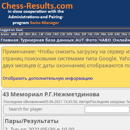
Logged on: Gast
Arabic
ARM
AZE
BIH
BUL
CAT
CHN
CRO
CZE
DEN
ENG
ESP
FAI
FIN
FRA
GER
GRE
INA
I
Главная
Турнирная база данных
AUT
Фото
ЧАВО
Онлайн
Примечание: Чтобы снизить загрузку на сервер и
страниц поисковыми системами типа Google, Yaho
двух месяцев (с даты окончания) отображаются по
Отобразить дополнительную информацию
43 Мемориал Р.Г.Нежметдинова
Последнее обновление05.06.2021 13:35:50, Автор/Последняя загрузка: Ta
Search for player
Пары/Результаты
2. Тур on 2021/05/30 в 10.00