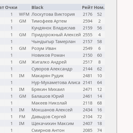
ат
Очки
Black
Рейт
Ном.
1
WFM
Лоскутова Виктория
2176
52
1
GM
Тимофеев Артем
2594
2
1
Кундянок Владислав
2159
56
1
GM
Придорожный Алексей
2555
4
1
Чындыгыр Тамерлан
2157
58
1
GM
Розум Иван
2549
6
1
Новиков Роман
2150
60
1
GM
Жигалко Андрей
2517
8
1
Суворов Александр
2144
62
1
IM
Макарян Рудик
2481
10
1
Нур-Мухаметова Алиса
2141
64
1
IM
Брякин Михаил
2471
12
1
GM
Балашов Юрий
2461
14
1
Макеев Николай
2118
68
1
IM
Мокшанов Алексей
2434
16
1
FM
Давыдов Сергей
2104
72
1
IM
Щекачихин Максим
2407
18
1
Смирнов Антон
2085
74