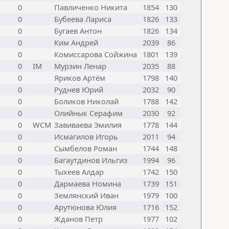
0
Павличенко Никита
1854
130
0
Бубеева Лариса
1826
133
0
Бугаев Антон
1826
134
0
Ким Андрей
2039
86
0
Комиссарова Сойжина
1801
139
0
IM
Мурзин Ленар
2035
88
0
Яриков Артём
1798
140
0
Руднев Юрий
2032
90
0
Боликов Николай
1788
142
0
Олийнык Серафим
2030
92
0
WCM
Завиваева Эмилия
1778
144
0
Исмагилов Игорь
2011
94
0
Сымбелов Роман
1744
148
0
Багаутдинов Ильгиз
1994
96
0
Тыхеев Алдар
1742
150
0
Дармаева Номина
1739
151
0
Землянский Иван
1979
100
0
Арутюнова Юлия
1716
152
0
Жданов Петр
1977
102