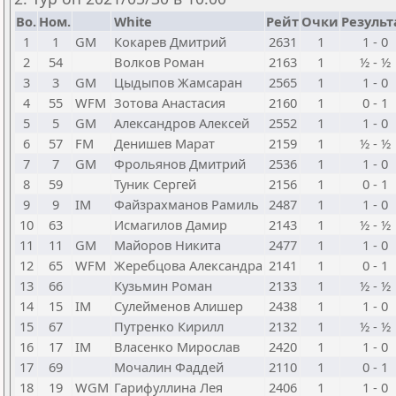
Bo.
Ном.
White
Рейт
Очки
Результ
1
1
GM
Кокарев Дмитрий
2631
1
1 - 0
2
54
Волков Роман
2163
1
½ - ½
3
3
GM
Цыдыпов Жамсаран
2565
1
1 - 0
4
55
WFM
Зотова Анастасия
2160
1
0 - 1
5
5
GM
Александров Алексей
2552
1
1 - 0
6
57
FM
Денишев Марат
2159
1
½ - ½
7
7
GM
Фрольянов Дмитрий
2536
1
1 - 0
8
59
Туник Сергей
2156
1
0 - 1
9
9
IM
Файзрахманов Рамиль
2487
1
1 - 0
10
63
Исмагилов Дамир
2143
1
½ - ½
11
11
GM
Майоров Никита
2477
1
1 - 0
12
65
WFM
Жеребцова Александра
2141
1
0 - 1
13
66
Кузьмин Роман
2133
1
½ - ½
14
15
IM
Сулейменов Алишер
2438
1
1 - 0
15
67
Путренко Кирилл
2132
1
½ - ½
16
17
IM
Власенко Мирослав
2420
1
1 - 0
17
69
Мочалин Фаддей
2110
1
0 - 1
18
19
WGM
Гарифуллина Лея
2406
1
1 - 0