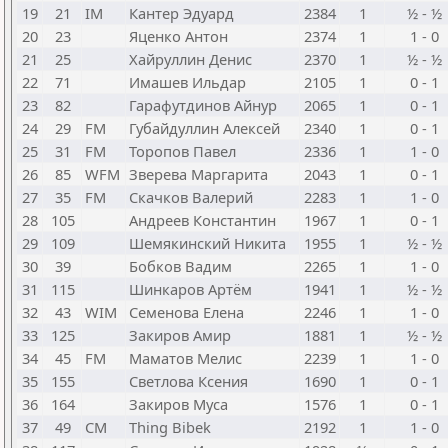
19
21
IM
Кантер Эдуард
2384
1
½ - ½
20
23
Яценко Антон
2374
1
1 - 0
21
25
Хайруллин Денис
2370
1
½ - ½
22
71
Имашев Ильдар
2105
1
0 - 1
23
82
Гарафутдинов Айнур
2065
1
0 - 1
24
29
FM
Губайдуллин Алексей
2340
1
0 - 1
25
31
FM
Торопов Павел
2336
1
1 - 0
26
85
WFM
Зверева Маргарита
2043
1
0 - 1
27
35
FM
Скачков Валерий
2283
1
1 - 0
28
105
Андреев Константин
1967
1
0 - 1
29
109
Шемякинский Никита
1955
1
½ - ½
30
39
Бобков Вадим
2265
1
1 - 0
31
115
Шинкаров Артём
1941
1
½ - ½
32
43
WIM
Семенова Елена
2246
1
1 - 0
33
125
Закиров Амир
1881
1
½ - ½
34
45
FM
Маматов Мелис
2239
1
1 - 0
35
155
Светлова Ксения
1690
1
0 - 1
36
164
Закиров Муса
1576
1
0 - 1
37
49
CM
Thing Bibek
2192
1
1 - 0