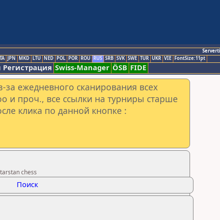
Servert
TA
JPN
MKD
LTU
NED
POL
POR
ROU
RUS
SRB
SVK
SWE
TUR
UKR
VIE
FontSize:11pt
 Регистрация
Swiss-Manager
ÖSB
FIDE
з-за ежедневного сканирования всех
o и проч., все ссылки на турниры старше
сле клика по данной кнопке :
tarstan chess
Поиск