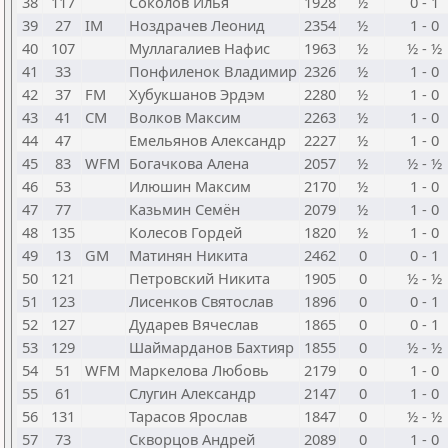
38
117
Соколов Илья
1928
½
0 - 1
39
27
IM
Ноздрачев Леонид
2354
½
1 - 0
40
107
Муллагалиев Нафис
1963
½
½ - ½
41
33
Понфиленок Владимир
2326
½
1 - 0
42
37
FM
Хубукшанов Эрдэм
2280
½
1 - 0
43
41
CM
Волков Максим
2263
½
1 - 0
44
47
Емельянов Александр
2227
½
1 - 0
45
83
WFM
Богачкова Алена
2057
½
½ - ½
46
53
Илюшин Максим
2170
½
1 - 0
47
77
Казьмин Семён
2079
½
1 - 0
48
135
Колесов Гордей
1820
½
1 - 0
49
13
GM
Матинян Никита
2462
0
0 - 1
50
121
Петровский Никита
1905
0
½ - ½
51
123
Лисенков Святослав
1896
0
0 - 1
52
127
Дударев Вячеслав
1865
0
0 - 1
53
129
Шаймарданов Бахтияр
1855
0
½ - ½
54
51
WFM
Маркелова Любовь
2179
0
1 - 0
55
61
Слугин Александр
2147
0
1 - 0
56
131
Тарасов Ярослав
1847
0
½ - ½
57
73
Скворцов Андрей
2089
0
1 - 0