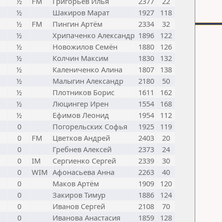
½
FM
Григорьев Илья
2377
22
½
Шакиров Марат
1927
118
½
FM
Пингин Артём
2334
32
½
Хрипаченко Александр
1896
122
½
Новожилов Семён
1880
126
½
Колчин Максим
1830
132
½
Калениченко Алина
1807
138
½
Малыгин Александр
2180
50
½
Плотников Борис
1611
162
½
Люцингер Ирен
1554
168
½
Ефимов Леонид
1954
112
0
Погорельских Софья
1925
119
0
FM
Цветков Андрей
2403
20
0
Гребнев Алексей
2373
24
0
IM
Сергиенко Сергей
2339
30
0
WIM
Афонасьева Анна
2263
40
0
Маков Артём
1909
120
0
Закиров Тимур
1886
124
0
Иванов Сергей
2108
70
0
Иванова Анастасия
1859
128