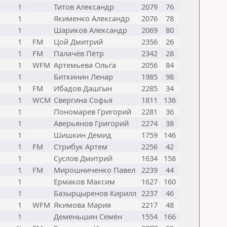
1
Титов Александр
2079
76
1
Якименко Александр
2076
78
1
Шариков Александр
2069
80
1
FM
Цой Дмитрий
2356
26
1
FM
Палачёв Пётр
2342
28
1
WFM
Артемьева Ольга
2056
84
1
Биткинин Ленар
1985
98
1
FM
Ибадов Дашгын
2285
34
1
WCM
Свергина Софья
1811
136
1
Пономарев Григорий
2281
36
1
Аверьянов Григорий
2274
38
1
Шишкин Демид
1759
146
1
FM
Стрибук Артем
2256
42
1
Суслов Дмитрий
1634
158
1
FM
Мирошниченко Павел
2239
44
1
Ермаков Максим
1627
160
1
Базырцыренов Кирилл
2237
46
1
WFM
Якимова Мария
2217
48
1
Деменьшин Семён
1554
166