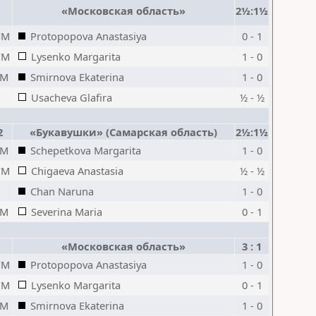
«Московская область»
2½:1½
FM
Protopopova Anastasiya
0 - 1
FM
Lysenko Margarita
1 - 0
IM
Smirnova Ekaterina
1 - 0
Usacheva Glafira
½ - ½
2
«Букавушки» (Самарская область)
2½:1½
IM
Schepetkova Margarita
1 - 0
FM
Chigaeva Anastasia
½ - ½
Chan Naruna
1 - 0
IM
Severina Maria
0 - 1
«Московская область»
3 : 1
FM
Protopopova Anastasiya
1 - 0
FM
Lysenko Margarita
0 - 1
IM
Smirnova Ekaterina
1 - 0