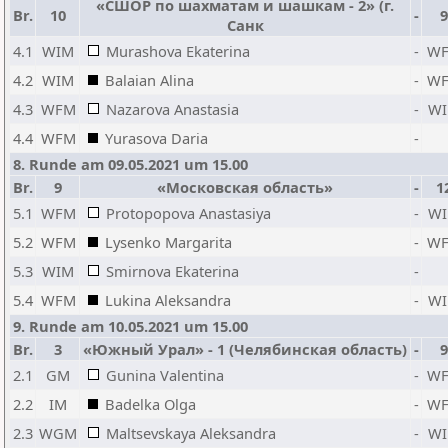
«СШОР по шахматам и шашкам - 2» (г.
Br.
10
-
9
Санк
4.1
WIM
Murashova Ekaterina
-
W
4.2
WIM
Balaian Alina
-
W
4.3
WFM
Nazarova Anastasia
-
W
4.4
WFM
Yurasova Daria
-
8. Runde am 09.05.2021 um 15.00
Br.
9
«Московская область»
-
1
5.1
WFM
Protopopova Anastasiya
-
W
5.2
WFM
Lysenko Margarita
-
W
5.3
WIM
Smirnova Ekaterina
-
5.4
WFM
Lukina Aleksandra
-
W
9. Runde am 10.05.2021 um 15.00
Br.
3
«Южный Урал» - 1 (Челябинская область)
-
9
2.1
GM
Gunina Valentina
-
W
2.2
IM
Badelka Olga
-
W
2.3
WGM
Maltsevskaya Aleksandra
-
W