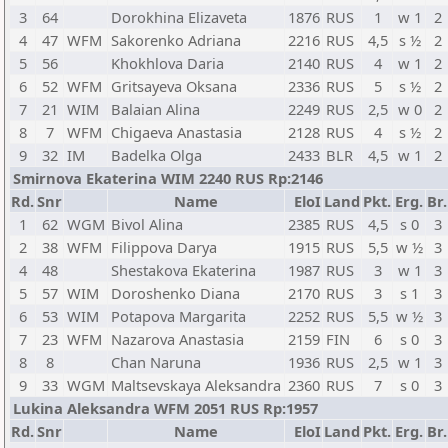
3
64
Dorokhina Elizaveta
1876
RUS
1
w 1
2
4
47
WFM
Sakorenko Adriana
2216
RUS
4,5
s ½
2
5
56
Khokhlova Daria
2140
RUS
4
w 1
2
6
52
WFM
Gritsayeva Oksana
2336
RUS
5
s ½
2
7
21
WIM
Balaian Alina
2249
RUS
2,5
w 0
2
8
7
WFM
Chigaeva Anastasia
2128
RUS
4
s ½
2
9
32
IM
Badelka Olga
2433
BLR
4,5
w 1
2
Smirnova Ekaterina WIM 2240 RUS Rp:2146
Rd.
Snr
Name
EloI
Land
Pkt.
Erg.
Br.
1
62
WGM
Bivol Alina
2385
RUS
4,5
s 0
3
2
38
WFM
Filippova Darya
1915
RUS
5,5
w ½
3
4
48
Shestakova Ekaterina
1987
RUS
3
w 1
3
5
57
WIM
Doroshenko Diana
2170
RUS
3
s 1
3
6
53
WIM
Potapova Margarita
2252
RUS
5,5
w ½
3
7
23
WFM
Nazarova Anastasia
2159
FIN
6
s 0
3
8
8
Chan Naruna
1936
RUS
2,5
w 1
3
9
33
WGM
Maltsevskaya Aleksandra
2360
RUS
7
s 0
3
Lukina Aleksandra WFM 2051 RUS Rp:1957
Rd.
Snr
Name
EloI
Land
Pkt.
Erg.
Br.