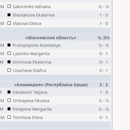
FM
Sakorenko Adriana
½ - ½
Shestakova Ekaterina
1 - 0
CM
Vlasova Olesia
1 - 0
«Московская область»
½ :3½
FM
Protopopova Anastasiya
½ - ½
FM
Lysenko Margarita
0 - 1
IM
Smirnova Ekaterina
0 - 1
Usacheva Glafira
0 - 1
«Киммерия» (Республика Крым)
2 : 2
M
Vasilevich Tatjana
1 - 0
FM
Gritsayeva Oksana
½ - ½
IM
Potapova Margarita
½ - ½
GM
Tomilova Elena
0 - 1