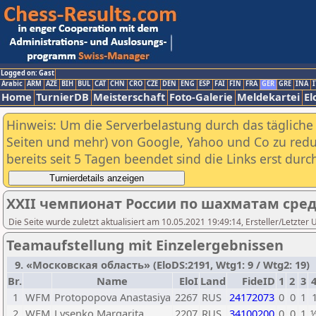
Logged on: Gast
Arabic
ARM
AZE
BIH
BUL
CAT
CHN
CRO
CZE
DEN
ENG
ESP
FAI
FIN
FRA
GER
GRE
INA
I
Home
TurnierDB
Meisterschaft
Foto-Galerie
Meldekartei
El
Hinweis: Um die Serverbelastung durch das tägliche D
Seiten und mehr) von Google, Yahoo und Co zu reduz
bereits seit 5 Tagen beendet sind die Links erst dur
XXII чемпионат России по шахматам сре
Die Seite wurde zuletzt aktualisiert am 10.05.2021 19:49:14, Ersteller/Letzter 
Teamaufstellung mit Einzelergebnissen
9. «Московская область» (EloDS:2191, Wtg1: 9 / Wtg2: 19)
Br.
Name
EloI
Land
FideID
1
2
3
1
WFM
Protopopova Anastasiya
2267
RUS
24172073
0
0
1
2
WFM
Lysenko Margarita
2207
RUS
34100200
0
0
1