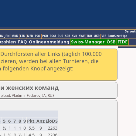
Servert
TA
JPN
MKD
LTU
NED
POL
POR
ROU
RUS
SRB
SVK
SWE
TUR
UKR
VIE
FontSize:11pt
ozahlen
FAQ
Onlineanmeldung
Swiss-Manager
ÖSB
FIDE
urchforsten aller Links (täglich 100.000
ieren, werden bei allen Turnieren, die
ch folgenden Knopf angezeigt:
ди женских команд
Upload: Vladimir Fedorov, IA, RUS
4
5
6
7
8
9
Pkt.
Anz
EloDS
1
½
1
1
1
0
5,5
9
2263
½
1
½
0
½
1
4,5
9
2206