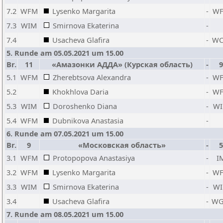
7.2
WFM
Lysenko Margarita
-
W
7.3
WIM
Smirnova Ekaterina
-
7.4
Usacheva Glafira
-
W
5. Runde am 05.05.2021 um 15.00
Br.
11
«Амазонки АДДА» (Курская область)
-
9
5.1
WFM
Zherebtsova Alexandra
-
W
5.2
Khokhlova Daria
-
W
5.3
WIM
Doroshenko Diana
-
W
5.4
WFM
Dubnikova Anastasia
-
6. Runde am 07.05.2021 um 15.00
Br.
9
«Московская область»
-
5
3.1
WFM
Protopopova Anastasiya
-
I
3.2
WFM
Lysenko Margarita
-
W
3.3
WIM
Smirnova Ekaterina
-
W
3.4
Usacheva Glafira
-
W
7. Runde am 08.05.2021 um 15.00