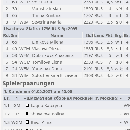
1
63
WGM
Voit Daria
2360
RUS
4,5
w 0
4
2
39
Vanishvili Mari
1890
RUS
4
s ½
4
3
65
Tinina Kristina
1707
RUS
3
s 1
3
8
9
WIM
Severina Maria
2220
RUS
2,5
s 0
4
Usacheva Glafira 1736 RUS Rp:2095
Rd.
Snr
Name
EloI
Land
Pkt.
Erg.
Br.
3
66
Elnikova Milena
1396
RUS
2,5
w 1
4
4
49
WCM
Vlasova Olesia
1885
RUS
3,5
s 1
4
5
58
WFM
Dubnikova Anastasia
2197
RUS
6
w 1
4
6
54
WGM
Tomilova Elena
2338
RUS
7
s 0
4
7
24
WFM
Yurasova Daria
2101
RUS
3,5
w ½
4
9
34
WIM
Solozhenkina Elizaveta
2308
RUS
4,5
w 0
4
Spielerpaarungen
1. Runde am 01.05.2021 um 15.00
Br.
1
«Шахматная сборная Москвы» (г. Москва)
-
9
1.1
GM
Lagno Kateryna
-
W
1.2
IM
Shuvalova Polina
-
W
1.3
WGM
Bivol Alina
-
W