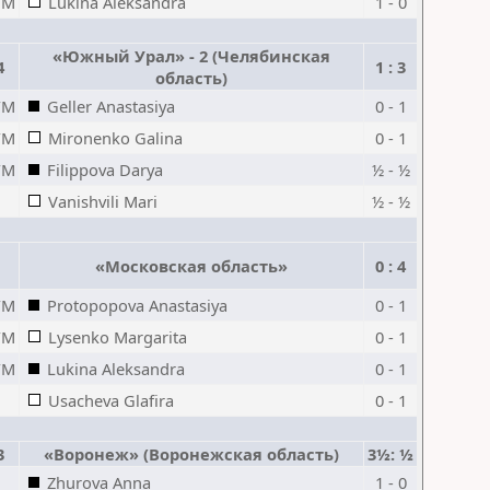
FM
Lukina Aleksandra
1 - 0
«Южный Урал» - 2 (Челябинская
4
1 : 3
область)
FM
Geller Anastasiya
0 - 1
FM
Mironenko Galina
0 - 1
FM
Filippova Darya
½ - ½
Vanishvili Mari
½ - ½
«Московская область»
0 : 4
FM
Protopopova Anastasiya
0 - 1
FM
Lysenko Margarita
0 - 1
FM
Lukina Aleksandra
0 - 1
Usacheva Glafira
0 - 1
3
«Воронеж» (Воронежская область)
3½: ½
Zhurova Anna
1 - 0