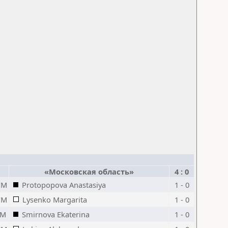
«Московская область»
4 : 0
FM
Protopopova Anastasiya
1 - 0
FM
Lysenko Margarita
1 - 0
IM
Smirnova Ekaterina
1 - 0