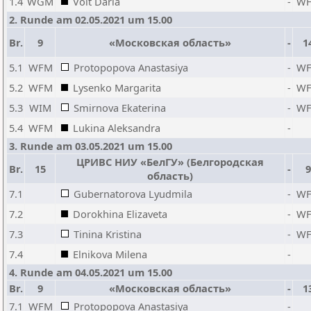
1.4
WGM
Voit Daria
-
W
2. Runde am 02.05.2021 um 15.00
Br.
9
«Московская область»
-
1
5.1
WFM
Protopopova Anastasiya
-
W
5.2
WFM
Lysenko Margarita
-
W
5.3
WIM
Smirnova Ekaterina
-
W
5.4
WFM
Lukina Aleksandra
-
3. Runde am 03.05.2021 um 15.00
ЦРИВС НИУ «БелГУ» (Белгородская
Br.
15
-
9
область)
7.1
Gubernatorova Lyudmila
-
W
7.2
Dorokhina Elizaveta
-
W
7.3
Tinina Kristina
-
W
7.4
Elnikova Milena
-
4. Runde am 04.05.2021 um 15.00
Br.
9
«Московская область»
-
1
7.1
WFM
Protopopova Anastasiya
-