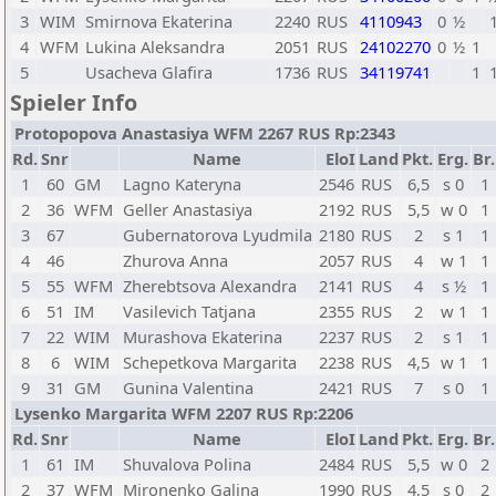
3
WIM
Smirnova Ekaterina
2240
RUS
4110943
0
½
4
WFM
Lukina Aleksandra
2051
RUS
24102270
0
½
1
5
Usacheva Glafira
1736
RUS
34119741
1
Spieler Info
Protopopova Anastasiya WFM 2267 RUS Rp:2343
Rd.
Snr
Name
EloI
Land
Pkt.
Erg.
Br.
1
60
GM
Lagno Kateryna
2546
RUS
6,5
s 0
1
2
36
WFM
Geller Anastasiya
2192
RUS
5,5
w 0
1
3
67
Gubernatorova Lyudmila
2180
RUS
2
s 1
1
4
46
Zhurova Anna
2057
RUS
4
w 1
1
5
55
WFM
Zherebtsova Alexandra
2141
RUS
4
s ½
1
6
51
IM
Vasilevich Tatjana
2355
RUS
2
w 1
1
7
22
WIM
Murashova Ekaterina
2237
RUS
2
s 1
1
8
6
WIM
Schepetkova Margarita
2238
RUS
4,5
w 1
1
9
31
GM
Gunina Valentina
2421
RUS
7
s 0
1
Lysenko Margarita WFM 2207 RUS Rp:2206
Rd.
Snr
Name
EloI
Land
Pkt.
Erg.
Br.
1
61
IM
Shuvalova Polina
2484
RUS
5,5
w 0
2
2
37
WFM
Mironenko Galina
1990
RUS
4,5
s 0
2