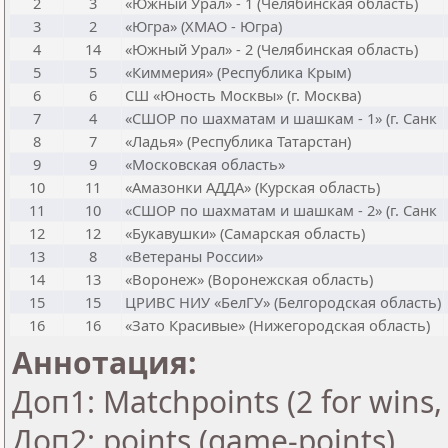
2
3
«Южный Урал» - 1 (Челябинская область)
3
2
«Югра» (ХМАО - Югра)
4
14
«Южный Урал» - 2 (Челябинская область)
5
5
«Киммерия» (Республика Крым)
6
6
СШ «Юность Москвы» (г. Москва)
7
4
«СШОР по шахматам и шашкам - 1» (г. Санк
8
7
«Ладья» (Республика Татарстан)
9
9
«Московская область»
10
11
«Амазонки АДДА» (Курская область)
11
10
«СШОР по шахматам и шашкам - 2» (г. Санк
12
12
«Букавушки» (Самарская область)
13
8
«Ветераны России»
14
13
«Воронеж» (Воронежская область)
15
15
ЦРИВС НИУ «БелГУ» (Белгородская область)
16
16
«Зато Красивые» (Нижегородская область)
Аннотация:
Доп1: Matchpoints (2 for wins, 
Доп2: points (game-points)