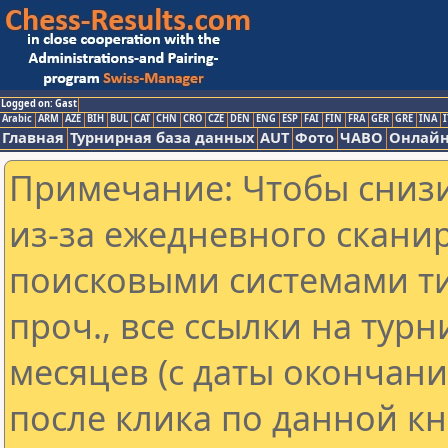
Logged on: Gast
Arabic
ARM
AZE
BIH
BUL
CAT
CHN
CRO
CZE
DEN
ENG
ESP
FAI
FIN
FRA
GER
GRE
INA
I
Главная
Турнирная база данных
AUT
Фото
ЧАВО
Онлайн
Примечание: Чтобы снизи
из-за ежедневного скани
поисковыми системами ти
проч., все ссылки на тур
месяцев (с даты окончан
после клика по данной кн