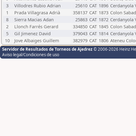
3
Villodres Rubio Adrian
25610
CAT
1896
Cerdanyola V
1
Prada Villagrasa Adrià
358137
CAT
1873
Colon Sabad
8
Sierra Macias Adan
25863
CAT
1872
Cerdanyola V
2
Llonch Farrés Gerard
334850
CAT
1845
Colon Sabad
5
Gil Jimenez David
379043
CAT
1814
Cerdanyola V
10
Jove Albaiges Guillem
382979
CAT
1806
Ateneu Colo
Servidor de Resultados de Torneos de Ajedrez
© 2006-2026 Heinz H
Aviso legal/Condiciones de uso