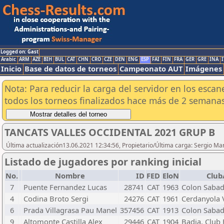
Logged on: Gast
Arabic
ARM
AZE
BIH
BUL
CAT
CHN
CRO
CZE
DEN
ENG
ESP
FAI
FIN
FRA
GER
GRE
INA
I
Inicio
Base de datos de torneos
Campeonato AUT
Imágenes
Nota: Para reducir la carga del servidor en los esc
todos los torneos finalizados hace más de 2 semanas
TANCATS VALLES OCCIDENTAL 2021 GRUP B
Última actualización13.06.2021 12:34:56, Propietario/Última carga: Sergio Ma
Listado de jugadores por ranking inicial
No.
Nombre
ID
FED
EloN
Club
7
Puente Fernandez Lucas
28741
CAT
1963
Colon Sabad
4
Codina Broto Sergi
24276
CAT
1961
Cerdanyola V
6
Prada Villagrasa Pau Manel
357456
CAT
1913
Colon Sabad
9
Altomonte Castilla Alex
29446
CAT
1904
Badia, Club 