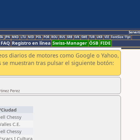
Servert
TA
JPN
MKD
LTU
NED
POL
POR
ROU
RUS
SRB
SVK
SWE
TUR
UKR
VIE
FontSize:11pt
FAQ
Registro en línea
Swiss-Manager
ÖSB
FIDE
aneos diarios de motores como Google o Yahoo,
 se muestran tras pulsar el siguiente botón:
rtinez Perez
/Ciudad
ell Chessy
alles C.E.
ell Chessy
Escacs I Cultura