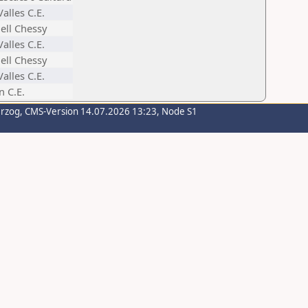
alles C.E.
ell Chessy
alles C.E.
ell Chessy
alles C.E.
n C.E.
erzog
, CMS-Version 14.07.2026 13:23, Node S1