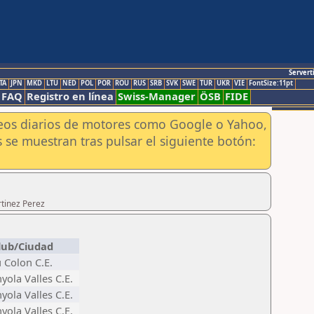
Servert
TA
JPN
MKD
LTU
NED
POL
POR
ROU
RUS
SRB
SVK
SWE
TUR
UKR
VIE
FontSize:11pt
FAQ
Registro en línea
Swiss-Manager
ÖSB
FIDE
aneos diarios de motores como Google o Yahoo,
 se muestran tras pulsar el siguiente botón:
rtinez Perez
lub/Ciudad
 Colon C.E.
yola Valles C.E.
yola Valles C.E.
yola Valles C.E.