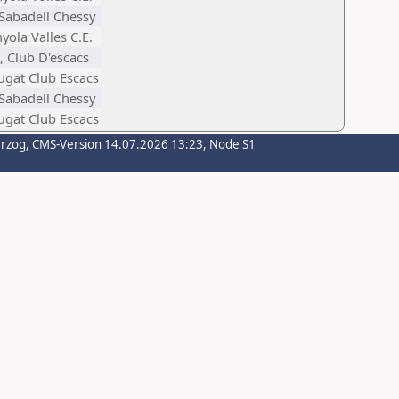
Sabadell Chessy
yola Valles C.E.
s, Club D'escacs
ugat Club Escacs
Sabadell Chessy
ugat Club Escacs
erzog
, CMS-Version 14.07.2026 13:23, Node S1