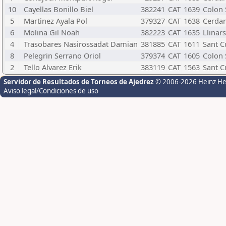
10
Cayellas Bonillo Biel
382241
CAT
1639
Colon 
5
Martinez Ayala Pol
379327
CAT
1638
Cerdan
6
Molina Gil Noah
382223
CAT
1635
Llinar
4
Trasobares Nasirossadat Damian
381885
CAT
1611
Sant C
8
Pelegrin Serrano Oriol
379374
CAT
1605
Colon 
2
Tello Alvarez Erik
383119
CAT
1563
Sant C
Servidor de Resultados de Torneos de Ajedrez
© 2006-2026 Heinz H
Aviso legal/Condiciones de uso