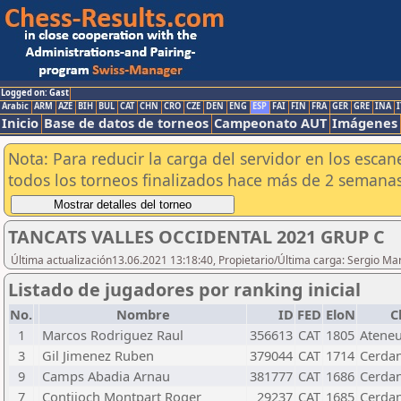
Logged on: Gast
Arabic
ARM
AZE
BIH
BUL
CAT
CHN
CRO
CZE
DEN
ENG
ESP
FAI
FIN
FRA
GER
GRE
INA
I
Inicio
Base de datos de torneos
Campeonato AUT
Imágenes
Nota: Para reducir la carga del servidor en los esc
todos los torneos finalizados hace más de 2 semanas
TANCATS VALLES OCCIDENTAL 2021 GRUP C
Última actualización13.06.2021 13:18:40, Propietario/Última carga: Sergio Ma
Listado de jugadores por ranking inicial
No.
Nombre
ID
FED
EloN
C
1
Marcos Rodriguez Raul
356613
CAT
1805
Ateneu
3
Gil Jimenez Ruben
379044
CAT
1714
Cerdan
9
Camps Abadia Arnau
381777
CAT
1686
Cerdan
7
Contijoch Montpart Roger
29237
CAT
1685
Cerdan