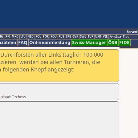
Servert
TA
JPN
MKD
LTU
NED
POL
POR
ROU
RUS
SRB
SVK
SWE
TUR
UKR
VIE
FontSize:11pt
ozahlen
FAQ
Onlineanmeldung
Swiss-Manager
ÖSB
FIDE
urchforsten aller Links (täglich 100.000
ieren, werden bei allen Turnieren, die
ch folgenden Knopf angezeigt:
 Upload: Tzchess