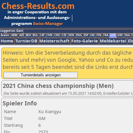
Logged on: Gast
Arabic
ARM
AZE
BIH
BUL
CAT
CHN
CRO
CZE
DEN
ENG
ESP
FAI
FIN
FRA
GER
GRE
INA
I
Home
TurnierDB
Meisterschaft
Foto-Galerie
Meldekartei
El
Hinweis: Um die Serverbelastung durch das tägliche D
Seiten und mehr) von Google, Yahoo und Co zu reduz
bereits seit 5 Tagen beendet sind die Links erst dur
2021 China chess championship (Men)
Die Seite wurde zuletzt aktualisiert am 15.05.2021 14:02:00, Ersteller/Letzter
Spieler Info
Name
Xu Xiangyu
Titel
GM
Startrang
6
Elo
2573