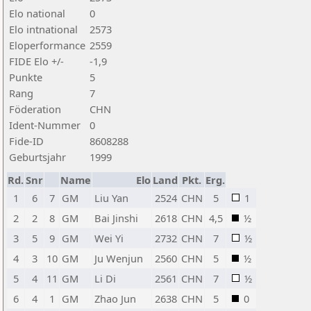
Elo national
0
Elo intnational
2573
Eloperformance
2559
FIDE Elo +/-
-1,9
Punkte
5
Rang
7
Föderation
CHN
Ident-Nummer
0
Fide-ID
8608288
Geburtsjahr
1999
Rd.
Snr
Name
Elo
Land
Pkt.
Erg.
1
6
7
GM
Liu Yan
2524
CHN
5
1
2
2
8
GM
Bai Jinshi
2618
CHN
4,5
½
3
5
9
GM
Wei Yi
2732
CHN
7
½
4
3
10
GM
Ju Wenjun
2560
CHN
5
½
5
4
11
GM
Li Di
2561
CHN
7
½
6
4
1
GM
Zhao Jun
2638
CHN
5
0