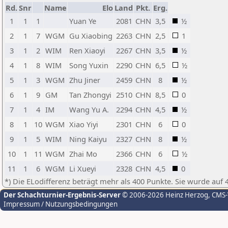
Rd.
Snr
Name
Elo
Land
Pkt.
Erg.
1
1
1
Yuan Ye
2081
CHN
3,5
½
2
1
7
WGM
Gu Xiaobing
2263
CHN
2,5
1
3
1
2
WIM
Ren Xiaoyi
2267
CHN
3,5
½
4
1
8
WIM
Song Yuxin
2290
CHN
6,5
½
5
1
3
WGM
Zhu Jiner
2459
CHN
8
½
6
1
9
GM
Tan Zhongyi
2510
CHN
8,5
0
7
1
4
IM
Wang Yu A.
2294
CHN
4,5
½
8
1
10
WGM
Xiao Yiyi
2301
CHN
6
0
9
1
5
WIM
Ning Kaiyu
2327
CHN
8
½
10
1
11
WGM
Zhai Mo
2366
CHN
6
½
11
1
6
WGM
Li Xueyi
2328
CHN
4,5
0
*) Die ELodifferenz beträgt mehr als 400 Punkte. Sie wurde auf 
Der Schachturnier-Ergebnis-Server
© 2006-2026 Heinz Herzog
, CMS
Impressum / Nutzungsbedingungen