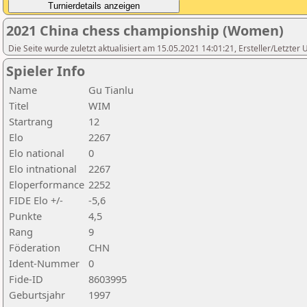
2021 China chess championship (Women)
Die Seite wurde zuletzt aktualisiert am 15.05.2021 14:01:21, Ersteller/Letzter
Spieler Info
Name
Gu Tianlu
Titel
WIM
Startrang
12
Elo
2267
Elo national
0
Elo intnational
2267
Eloperformance
2252
FIDE Elo +/-
-5,6
Punkte
4,5
Rang
9
Föderation
CHN
Ident-Nummer
0
Fide-ID
8603995
Geburtsjahr
1997