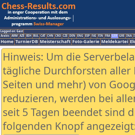
Logged on: Gast
Arabic
ARM
AZE
BIH
BUL
CAT
CHN
CRO
CZE
DEN
ENG
ESP
FAI
FIN
FRA
GER
GRE
INA
I
Home
TurnierDB
Meisterschaft
Foto-Galerie
Meldekartei
El
Hinweis: Um die Serverbel
tägliche Durchforsten aller 
Seiten und mehr) von Goog
reduzieren, werden bei alle
seit 5 Tagen beendet sind d
folgenden Knopf angezeigt