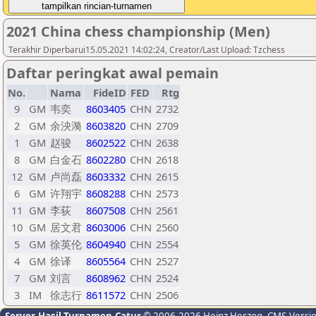
2021 China chess championship (Men)
Terakhir Diperbarui15.05.2021 14:02:24, Creator/Last Upload: Tzchess
Daftar peringkat awal pemain
No.
Nama
FideID
FED
Rtg
9
GM
韦奕
8603405
CHN
2732
2
GM
余泱漪
8603820
CHN
2709
1
GM
赵骏
8602522
CHN
2638
8
GM
白金石
8602280
CHN
2618
12
GM
卢尚磊
8603332
CHN
2615
6
GM
许翔宇
8608288
CHN
2573
11
GM
李荻
8607508
CHN
2561
10
GM
居文君
8603006
CHN
2560
5
GM
徐英伦
8604940
CHN
2554
4
GM
徐译
8605564
CHN
2527
7
GM
刘言
8608962
CHN
2524
3
IM
徐志行
8611572
CHN
2506