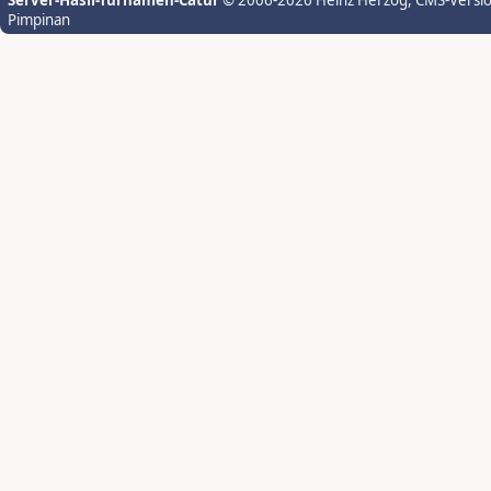
Server-Hasil-Turnamen-Catur
© 2006-2026 Heinz Herzog
, CMS-Versi
Pimpinan