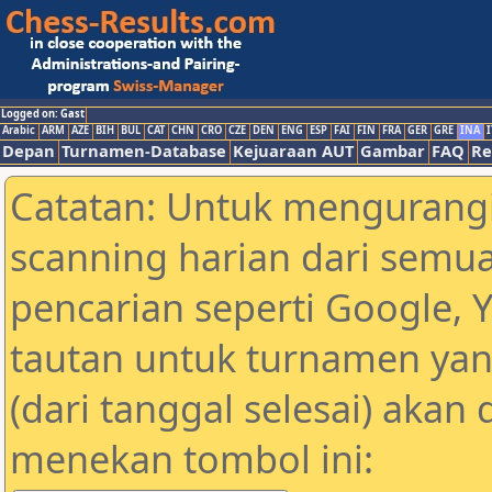
Logged on: Gast
Arabic
ARM
AZE
BIH
BUL
CAT
CHN
CRO
CZE
DEN
ENG
ESP
FAI
FIN
FRA
GER
GRE
INA
I
Depan
Turnamen-Database
Kejuaraan AUT
Gambar
FAQ
Re
Catatan: Untuk mengurangi
scanning harian dari semua
pencarian seperti Google, 
tautan untuk turnamen yan
(dari tanggal selesai) akan
menekan tombol ini: