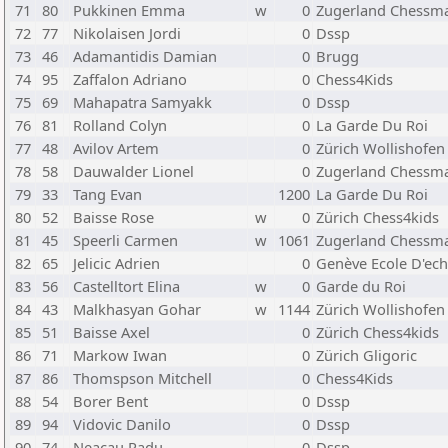
71
80
Pukkinen Emma
w
0
Zugerland Chessma
72
77
Nikolaisen Jordi
0
Dssp
73
46
Adamantidis Damian
0
Brugg
74
95
Zaffalon Adriano
0
Chess4Kids
75
69
Mahapatra Samyakk
0
Dssp
76
81
Rolland Colyn
0
La Garde Du Roi
77
48
Avilov Artem
0
Zürich Wollishofen
78
58
Dauwalder Lionel
0
Zugerland Chessma
79
33
Tang Evan
1200
La Garde Du Roi
80
52
Baisse Rose
w
0
Zürich Chess4kids
81
45
Speerli Carmen
w
1061
Zugerland Chessma
82
65
Jelicic Adrien
0
Genève Ecole D'ech
83
56
Castelltort Elina
w
0
Garde du Roi
84
43
Malkhasyan Gohar
w
1144
Zürich Wollishofen
85
51
Baisse Axel
0
Zürich Chess4kids
86
71
Markow Iwan
0
Zürich Gligoric
87
86
Thomspson Mitchell
0
Chess4Kids
88
54
Borer Bent
0
Dssp
89
94
Vidovic Danilo
0
Dssp
90
74
Neacau Radu
0
Dssp