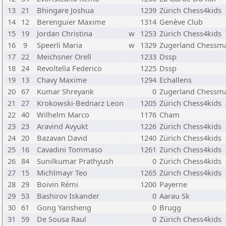
13
21
Bhingare Joshua
1239
Zürich Chess4kids
14
12
Berenguier Maxime
1314
Genève Club
15
19
Jordan Christina
w
1253
Zürich Chess4kids
16
9
Speerli Maria
w
1329
Zugerland Chessma
17
22
Meichsner Orell
1233
Dssp
18
24
Revoltella Federico
1225
Dssp
19
13
Chavy Maxime
1294
Echallens
20
67
Kumar Shreyank
0
Zugerland Chessma
21
27
Krokowski-Bednarz Leon
1205
Zürich Chess4kids
22
40
Wilhelm Marco
1176
Cham
23
23
Aravind Avyukt
1226
Zürich Chess4kids
24
20
Bazavan David
1240
Zürich Chess4kids
25
16
Cavadini Tommaso
1261
Zürich Chess4kids
26
84
Sunilkumar Prathyush
0
Zürich Chess4kids
27
15
Michlmayr Teo
1265
Zürich Chess4kids
28
29
Boivin Rémi
1200
Payerne
29
53
Bashirov Iskander
0
Aarau Sk
30
61
Gong Yansheng
0
Brugg
31
59
De Sousa Raul
0
Zürich Chess4kids