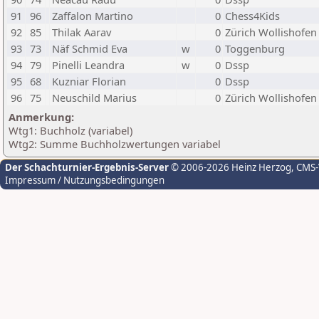
91
96
Zaffalon Martino
0
Chess4Kids
92
85
Thilak Aarav
0
Zürich Wollishofen
93
73
Näf Schmid Eva
w
0
Toggenburg
94
79
Pinelli Leandra
w
0
Dssp
95
68
Kuzniar Florian
0
Dssp
96
75
Neuschild Marius
0
Zürich Wollishofen
Anmerkung:
Wtg1: Buchholz (variabel)
Wtg2: Summe Buchholzwertungen variabel
Der Schachturnier-Ergebnis-Server
© 2006-2026 Heinz Herzog
, CMS
Impressum / Nutzungsbedingungen