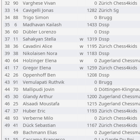
32
90
Varghese Vivan
0
Zürich Chess4kids
33
14
Cavigelli Jonas
1282
Zürich Sg
34
88
Trigo Simon
0
Brugg
35
6
Madhavan Kailash
1433
Dssp
36
60
Dübler Lorenzo
0
Dssp
37
11
Sahakyan Stella
w
1319
Dssp
38
36
Cavadini Alice
w
1195
Zürich Chess4kids
39
38
Nikolaisen Nora
w
1183
Dssp
40
64
Holzinger Elena
w
0
Zugerland Chessma
41
17
Gregor Elena
w
1259
Zürich Chess4kids
42
26
Oppenhoff Ben
1208
Dssp
43
91
Vemulapati Ruthvik
0
Brugg
44
70
Mallipudi Jovin
0
Döttingen-Klingna
45
30
Glandy Arthur
1200
Zugerland Chessma
46
25
Alsaadi Moustafa
1215
Zugerland Chessma
47
37
Huber Eric
1193
Zürich Chess4kids
48
93
Verberne Milo
0
Zürich Chess4kids
49
41
Dück Sebastian
1167
Zürich Chess4kids
49
Bachmann Elias
0
Zugerland Chessma
51
55
Caccamo Francesco
0
La Garde Du Roi