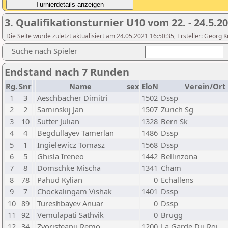
3. Qualifikationsturnier U10 vom 22. - 24.5.20
Die Seite wurde zuletzt aktualisiert am 24.05.2021 16:50:35, Ersteller: Georg
Suche nach Spieler
Endstand nach 7 Runden
Rg.
Snr
Name
sex
EloN
Verein/Ort
1
3
Aeschbacher Dimitri
1502
Dssp
2
2
Saminskij Jan
1507
Zürich Sg
3
10
Sutter Julian
1328
Bern Sk
4
4
Begdullayev Tamerlan
1486
Dssp
5
1
Ingielewicz Tomasz
1568
Dssp
6
5
Ghisla Ireneo
1442
Bellinzona
7
8
Domschke Mischa
1341
Cham
8
78
Pahud Kylian
0
Echallens
9
7
Chockalingam Vishak
1401
Dssp
10
89
Tureshbayev Anuar
0
Dssp
11
92
Vemulapati Sathvik
0
Brugg
12
34
Zvoristeanu Remo
1200
La Garde Du Roi