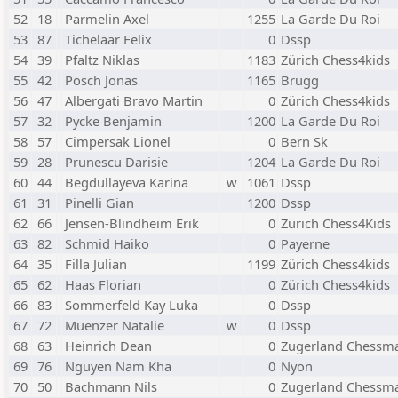
52
18
Parmelin Axel
1255
La Garde Du Roi
53
87
Tichelaar Felix
0
Dssp
54
39
Pfaltz Niklas
1183
Zürich Chess4kids
55
42
Posch Jonas
1165
Brugg
56
47
Albergati Bravo Martin
0
Zürich Chess4kids
57
32
Pycke Benjamin
1200
La Garde Du Roi
58
57
Cimpersak Lionel
0
Bern Sk
59
28
Prunescu Darisie
1204
La Garde Du Roi
60
44
Begdullayeva Karina
w
1061
Dssp
61
31
Pinelli Gian
1200
Dssp
62
66
Jensen-Blindheim Erik
0
Zürich Chess4Kids
63
82
Schmid Haiko
0
Payerne
64
35
Filla Julian
1199
Zürich Chess4kids
65
62
Haas Florian
0
Zürich Chess4kids
66
83
Sommerfeld Kay Luka
0
Dssp
67
72
Muenzer Natalie
w
0
Dssp
68
63
Heinrich Dean
0
Zugerland Chessma
69
76
Nguyen Nam Kha
0
Nyon
70
50
Bachmann Nils
0
Zugerland Chessma