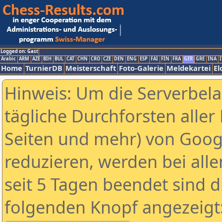
Logged on: Gast
Arabic
ARM
AZE
BIH
BUL
CAT
CHN
CRO
CZE
DEN
ENG
ESP
FAI
FIN
FRA
GER
GRE
INA
I
Home
TurnierDB
Meisterschaft
Foto-Galerie
Meldekartei
El
Hinweis: Um die Serverbel
tägliche Durchforsten aller 
Seiten und mehr) von Goog
reduzieren, werden bei alle
seit 5 Tagen beendet sind d
folgenden Knopf angezeigt