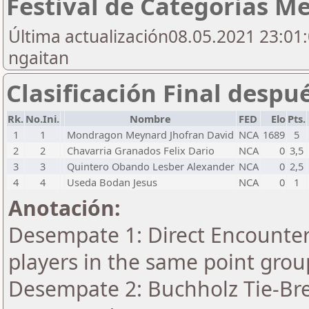
Festival de Categorias M
Última actualización08.05.2021 23:01:
ngaitan
Clasificación Final despu
Rk.
No.Ini.
Nombre
FED
Elo
Pts.
1
1
Mondragon Meynard Jhofran David
NCA
1689
5
2
2
Chavarria Granados Felix Dario
NCA
0
3,5
3
3
Quintero Obando Lesber Alexander
NCA
0
2,5
4
4
Useda Bodan Jesus
NCA
0
1
Anotación:
Desempate 1: Direct Encounter 
players in the same point grou
Desempate 2: Buchholz Tie-Bre