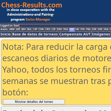
Logged on: Gast
Arabic
ARM
AZE
BIH
BUL
CAT
CHN
CRO
CZE
DEN
ENG
ESP
FAI
FIN
FRA
GER
GRE
INA
I
Inicio
Base de datos de torneos
Campeonato AUT
Imágenes
Nota: Para reducir la carga 
escaneos diarios de motor
Yahoo, todos los torneos f
semanas se muestran tras p
botón: