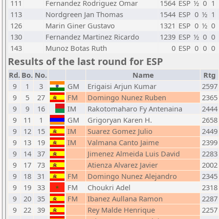
111
Fernandez Rodriguez Omar
1564
ESP
½
0
1
113
Nordgreen Jan Thomas
1544
ESP
0
½
1
126
Marin Giner Gustavo
1321
ESP
0
½
0
130
Fernandez Martinez Ricardo
1239
ESP
½
0
0
143
Munoz Botas Ruth
0
ESP
0
0
0
Results of the last round for ESP
Rd.
Bo.
No.
Name
Rtg
9
1
3
GM
Erigaisi Arjun Kumar
2597
9
5
27
FM
Domingo Nunez Ruben
2365
9
9
16
IM
Rakotomaharo Fy Antenaina
2444
9
11
1
GM
Grigoryan Karen H.
2658
9
12
15
IM
Suarez Gomez Julio
2449
9
13
19
IM
Valmana Canto Jaime
2399
9
14
37
Jimenez Almeida Luis David
2283
9
17
73
Atienza Alvarez Javier
2002
9
18
31
FM
Domingo Nunez Alejandro
2345
9
19
33
FM
Choukri Adel
2318
9
20
35
FM
Ibanez Aullana Ramon
2287
9
22
39
Rey Malde Henrique
2257