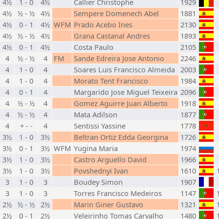
4½
1 - 0
4½
Callier Christophe
1929
4½
½ - ½
4½
Sempere Domenech Abel
1881
4½
0 - 1
4½
WFM
Prado Acebo Ines
2130
4½
½ - ½
4½
Grana Castanal Andres
1893
4½
0 - 1
4½
Costa Paulo
2105
4
½ - ½
4
FM
Sande Edreira Jose Antonio
2246
4
1 - 0
4
Soares Luis Francisco Almeida
2003
4
1 - 0
4
Morato Tent Francisco
1984
4
0 - 1
4
Margarido Jose Miguel Teixeira
2096
4
½ - ½
4
Gomez Aguirre Juan Alberto
1918
4
½ - ½
4
Mata Adilson
1877
4
+ - -
4
Sentissi Yassine
1778
3½
1 - 0
3½
Beltran Ortiz Edda Georgina
1726
3½
0 - 1
3½
WFM
Yugina Maria
1974
3½
1 - 0
3½
Castro Arguello David
1966
3½
1 - 0
3½
Povshednyi Ivan
1610
3
1 - 0
3
Boudey Simon
1907
3
1 - 0
3
Torres Francisco Medeiros
1147
2½
½ - ½
2½
Marin Giner Gustavo
1321
2½
0 - 1
2½
Veleirinho Tomas Carvalho
1480