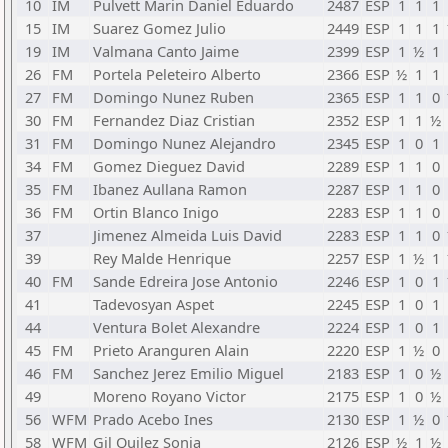
10
IM
Pulvett Marin Daniel Eduardo
2487
ESP
1
1
1
15
IM
Suarez Gomez Julio
2449
ESP
1
1
1
19
IM
Valmana Canto Jaime
2399
ESP
1
½
1
26
FM
Portela Peleteiro Alberto
2366
ESP
½
1
1
27
FM
Domingo Nunez Ruben
2365
ESP
1
1
0
30
FM
Fernandez Diaz Cristian
2352
ESP
1
1
½
31
FM
Domingo Nunez Alejandro
2345
ESP
1
0
1
34
FM
Gomez Dieguez David
2289
ESP
1
1
0
35
FM
Ibanez Aullana Ramon
2287
ESP
1
1
0
36
FM
Ortin Blanco Inigo
2283
ESP
1
1
0
37
Jimenez Almeida Luis David
2283
ESP
1
1
0
39
Rey Malde Henrique
2257
ESP
1
½
1
40
FM
Sande Edreira Jose Antonio
2246
ESP
1
0
1
41
Tadevosyan Aspet
2245
ESP
1
0
1
44
Ventura Bolet Alexandre
2224
ESP
1
0
1
45
FM
Prieto Aranguren Alain
2220
ESP
1
½
0
46
FM
Sanchez Jerez Emilio Miguel
2183
ESP
1
0
½
49
Moreno Royano Victor
2175
ESP
1
0
½
56
WFM
Prado Acebo Ines
2130
ESP
1
½
0
58
WFM
Gil Quilez Sonia
2126
ESP
½
1
½