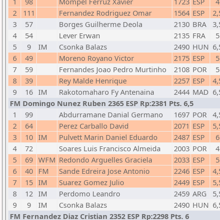
1
98
Mompel Ferruz Xavier
1723
ESP
4
2
111
Fernandez Rodriguez Omar
1564
ESP
2,
3
57
Borges Guilherme Deola
2130
BRA
3,
4
54
Lever Erwan
2135
FRA
5
5
9
IM
Csonka Balazs
2490
HUN
6,
6
49
Moreno Royano Victor
2175
ESP
5
7
59
Fernandes Joao Pedro Murtinho
2108
POR
5
8
39
Rey Malde Henrique
2257
ESP
4,
9
16
IM
Rakotomaharo Fy Antenaina
2444
MAD
6,
FM Domingo Nunez Ruben 2365 ESP Rp:2381 Pts. 6,5
1
99
Abdurramane Danial Germano
1697
POR
4,
2
64
Perez Carballo David
2071
ESP
5,
3
10
IM
Pulvett Marin Daniel Eduardo
2487
ESP
6
4
72
Soares Luis Francisco Almeida
2003
POR
4
5
69
WFM
Redondo Arguelles Graciela
2033
ESP
5
6
40
FM
Sande Edreira Jose Antonio
2246
ESP
4,
7
15
IM
Suarez Gomez Julio
2449
ESP
5,
8
12
IM
Perdomo Leandro
2459
ARG
5,
9
9
IM
Csonka Balazs
2490
HUN
6,
FM Fernandez Diaz Cristian 2352 ESP Rp:2298 Pts. 6