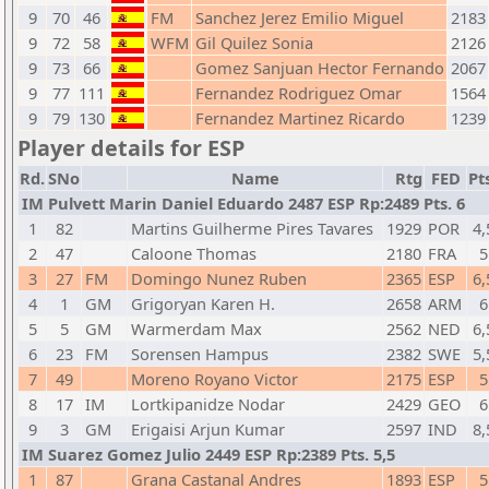
9
70
46
FM
Sanchez Jerez Emilio Miguel
2183
9
72
58
WFM
Gil Quilez Sonia
2126
9
73
66
Gomez Sanjuan Hector Fernando
2067
9
77
111
Fernandez Rodriguez Omar
1564
9
79
130
Fernandez Martinez Ricardo
1239
Player details for ESP
Rd.
SNo
Name
Rtg
FED
Pt
IM Pulvett Marin Daniel Eduardo 2487 ESP Rp:2489 Pts. 6
1
82
Martins Guilherme Pires Tavares
1929
POR
4,
2
47
Caloone Thomas
2180
FRA
5
3
27
FM
Domingo Nunez Ruben
2365
ESP
6,
4
1
GM
Grigoryan Karen H.
2658
ARM
6
5
5
GM
Warmerdam Max
2562
NED
6,
6
23
FM
Sorensen Hampus
2382
SWE
5,
7
49
Moreno Royano Victor
2175
ESP
5
8
17
IM
Lortkipanidze Nodar
2429
GEO
6
9
3
GM
Erigaisi Arjun Kumar
2597
IND
8,
IM Suarez Gomez Julio 2449 ESP Rp:2389 Pts. 5,5
1
87
Grana Castanal Andres
1893
ESP
5