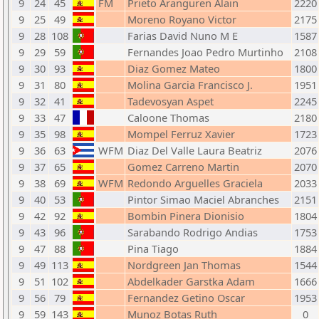
9
24
45
FM
Prieto Aranguren Alain
2220
9
25
49
Moreno Royano Victor
2175
9
28
108
Farias David Nuno M E
1587
9
29
59
Fernandes Joao Pedro Murtinho
2108
9
30
93
Diaz Gomez Mateo
1800
9
31
80
Molina Garcia Francisco J.
1951
9
32
41
Tadevosyan Aspet
2245
9
33
47
Caloone Thomas
2180
9
35
98
Mompel Ferruz Xavier
1723
9
36
63
WFM
Diaz Del Valle Laura Beatriz
2076
9
37
65
Gomez Carreno Martin
2070
9
38
69
WFM
Redondo Arguelles Graciela
2033
9
40
53
Pintor Simao Maciel Abranches
2151
9
42
92
Bombin Pinera Dionisio
1804
9
43
96
Sarabando Rodrigo Andias
1753
9
47
88
Pina Tiago
1884
9
49
113
Nordgreen Jan Thomas
1544
9
51
102
Abdelkader Garstka Adam
1666
9
56
79
Fernandez Getino Oscar
1953
9
59
143
Munoz Botas Ruth
0