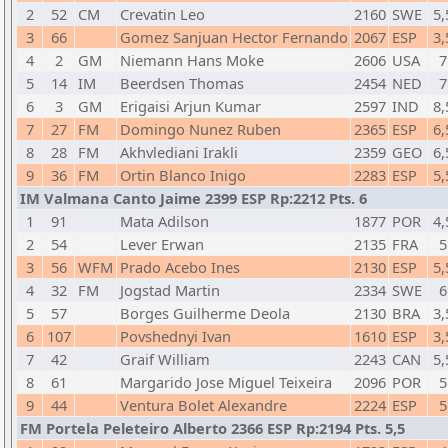
2
52
CM
Crevatin Leo
2160
SWE
5,
3
66
Gomez Sanjuan Hector Fernando
2067
ESP
3,
4
2
GM
Niemann Hans Moke
2606
USA
7
5
14
IM
Beerdsen Thomas
2454
NED
7
6
3
GM
Erigaisi Arjun Kumar
2597
IND
8,
7
27
FM
Domingo Nunez Ruben
2365
ESP
6,
8
28
FM
Akhvlediani Irakli
2359
GEO
6,
9
36
FM
Ortin Blanco Inigo
2283
ESP
5,
IM Valmana Canto Jaime 2399 ESP Rp:2212 Pts. 6
1
91
Mata Adilson
1877
POR
4,
2
54
Lever Erwan
2135
FRA
5
3
56
WFM
Prado Acebo Ines
2130
ESP
5,
4
32
FM
Jogstad Martin
2334
SWE
6
5
57
Borges Guilherme Deola
2130
BRA
3,
6
107
Povshednyi Ivan
1610
ESP
3,
7
42
Graif William
2243
CAN
5,
8
61
Margarido Jose Miguel Teixeira
2096
POR
5
9
44
Ventura Bolet Alexandre
2224
ESP
5
FM Portela Peleteiro Alberto 2366 ESP Rp:2194 Pts. 5,5