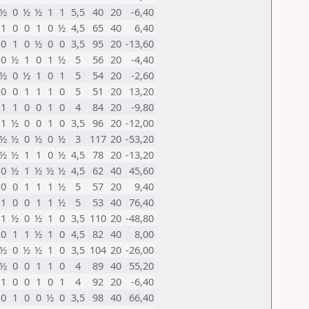
½
0
½
½
1
1
5,5
40
20
-6,40
1
0
0
1
0
½
4,5
65
40
6,40
0
1
0
½
0
0
3,5
95
20
-13,60
0
½
1
0
1
½
5
56
20
-4,40
½
0
½
1
0
1
5
54
20
-2,60
0
0
1
1
1
0
5
51
20
13,20
1
1
0
0
1
0
4
84
20
-9,80
1
½
0
0
1
0
3,5
96
20
-12,00
½
½
0
½
0
½
3
117
20
-53,20
½
½
1
1
0
½
4,5
78
20
-13,20
0
½
1
½
½
½
4,5
62
40
45,60
0
0
1
1
1
½
5
57
20
9,40
1
0
0
1
1
½
5
53
40
76,40
1
½
0
½
1
0
3,5
110
20
-48,80
0
1
1
½
1
0
4,5
82
40
8,00
½
0
½
½
1
0
3,5
104
20
-26,00
½
0
0
1
1
0
4
89
40
55,20
1
0
0
1
0
1
4
92
20
-6,40
0
1
0
0
½
0
3,5
98
40
66,40