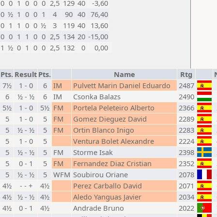
0
0
1
0
0
0
2,5
129
40
-3,60
0
½
1
0
0
1
4
90
40
76,40
0
1
1
0
0
½
3
119
40
13,60
0
0
1
1
0
0
2,5
134
20
-15,00
1
½
0
1
0
0
2,5
132
0
0,00
Pts.
Result
Pts.
Name
Rtg
7½
1 - 0
6
IM
Pulvett Marin Daniel Eduardo
2487
6
½ - ½
6
IM
Csonka Balazs
2490
5½
1 - 0
5½
FM
Portela Peleteiro Alberto
2366
5
1 - 0
5
FM
Gomez Dieguez David
2289
5
½ - ½
5
FM
Ortin Blanco Inigo
2283
5
1 - 0
5
Ventura Bolet Alexandre
2224
5
½ - ½
5
FM
Storme Isak
2398
5
0 - 1
5
FM
Fernandez Diaz Cristian
2352
5
½ - ½
5
WFM
Soubirou Oriane
2078
4½
- - +
4½
Perez Carballo David
2071
4½
½ - ½
4½
Aledo Yanguas Javier
2034
4½
0 - 1
4½
Andrade Bruno
2022