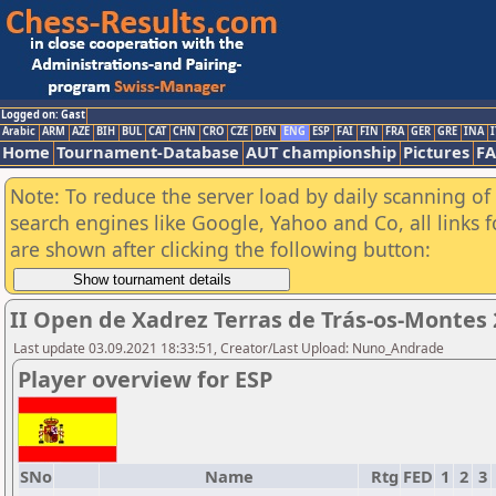
Logged on: Gast
Arabic
ARM
AZE
BIH
BUL
CAT
CHN
CRO
CZE
DEN
ENG
ESP
FAI
FIN
FRA
GER
GRE
INA
I
Home
Tournament-Database
AUT championship
Pictures
F
Note: To reduce the server load by daily scanning of a
search engines like Google, Yahoo and Co, all links 
are shown after clicking the following button:
II Open de Xadrez Terras de Trás-os-Montes
Last update 03.09.2021 18:33:51, Creator/Last Upload: Nuno_Andrade
Player overview for ESP
SNo
Name
Rtg
FED
1
2
3