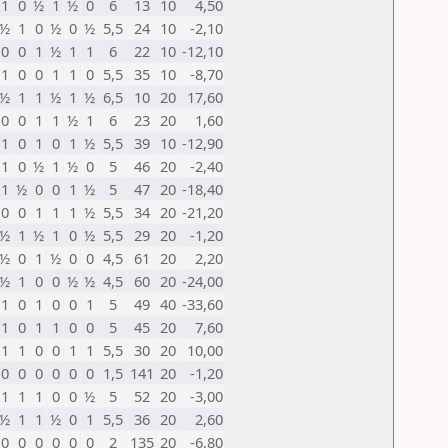
1
0
½
1
½
0
6
13
10
4,50
½
1
0
½
0
½
5,5
24
10
-2,10
0
0
1
½
1
1
6
22
10
-12,10
1
0
0
1
1
0
5,5
35
10
-8,70
½
1
1
½
1
½
6,5
10
20
17,60
0
0
1
1
½
1
6
23
20
1,60
1
0
1
0
1
½
5,5
39
10
-12,90
1
0
½
1
½
0
5
46
20
-2,40
1
½
0
0
1
½
5
47
20
-18,40
0
0
1
1
1
½
5,5
34
20
-21,20
½
1
½
1
0
½
5,5
29
20
-1,20
½
0
1
½
0
0
4,5
61
20
2,20
½
1
0
0
½
½
4,5
60
20
-24,00
1
0
1
0
0
1
5
49
40
-33,60
1
0
1
1
0
0
5
45
20
7,60
1
1
0
0
1
1
5,5
30
20
10,00
0
0
0
0
0
0
1,5
141
20
-1,20
1
1
1
0
0
½
5
52
20
-3,00
½
1
1
½
0
1
5,5
36
20
2,60
0
0
0
0
0
0
2
135
20
-6,80