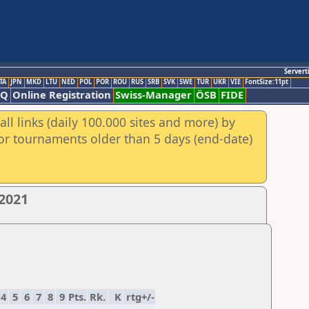
Servert
TA
JPN
MKD
LTU
NED
POL
POR
ROU
RUS
SRB
SVK
SWE
TUR
UKR
VIE
FontSize:11pt
AQ
Online Registration
Swiss-Manager
ÖSB
FIDE
ll links (daily 100.000 sites and more) by
for tournaments older than 5 days (end-date)
 2021
4
5
6
7
8
9
Pts.
Rk.
K
rtg+/-