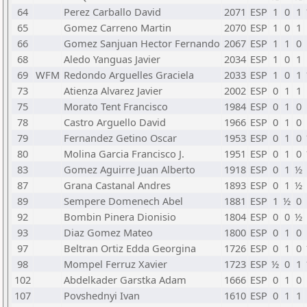
64
Perez Carballo David
2071
ESP
1
0
1
65
Gomez Carreno Martin
2070
ESP
1
0
1
66
Gomez Sanjuan Hector Fernando
2067
ESP
1
1
0
68
Aledo Yanguas Javier
2034
ESP
1
0
1
69
WFM
Redondo Arguelles Graciela
2033
ESP
1
0
1
73
Atienza Alvarez Javier
2002
ESP
0
1
1
75
Morato Tent Francisco
1984
ESP
0
1
0
78
Castro Arguello David
1966
ESP
0
1
0
79
Fernandez Getino Oscar
1953
ESP
0
1
0
80
Molina Garcia Francisco J.
1951
ESP
0
1
0
83
Gomez Aguirre Juan Alberto
1918
ESP
0
1
½
87
Grana Castanal Andres
1893
ESP
0
1
½
89
Sempere Domenech Abel
1881
ESP
1
½
0
92
Bombin Pinera Dionisio
1804
ESP
0
0
½
93
Diaz Gomez Mateo
1800
ESP
0
1
0
97
Beltran Ortiz Edda Georgina
1726
ESP
0
1
0
98
Mompel Ferruz Xavier
1723
ESP
½
0
1
102
Abdelkader Garstka Adam
1666
ESP
0
1
0
107
Povshednyi Ivan
1610
ESP
0
1
1