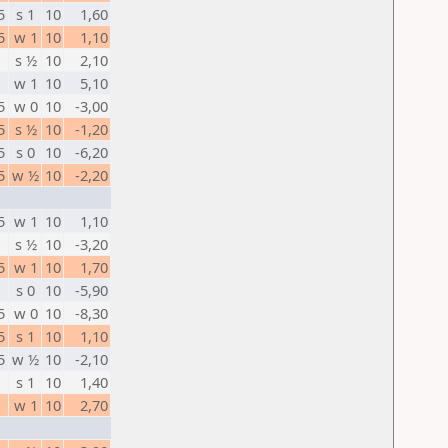
5
s 1
10
1,60
5
w 1
10
1,10
s ½
10
2,10
w 1
10
5,10
5
w 0
10
-3,00
5
s ½
10
-1,20
5
s 0
10
-6,20
5
w ½
10
-2,20
5
w 1
10
1,10
s ½
10
-3,20
5
w 1
10
1,70
s 0
10
-5,90
5
w 0
10
-8,30
5
s 1
10
1,10
5
w ½
10
-2,10
s 1
10
1,40
w 1
10
2,70