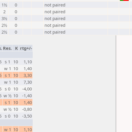
1½
0
not paired
2
0
not paired
3½
0
not paired
2½
0
not paired
2½
0
not paired
s.
Res.
K
rtg+/-
5
s 1
10
1,10
w 1
10
1,40
5
s 1
10
3,30
w 1
10
7,30
5
s 0
10
-4,00
5
w ½
10
-1,40
s 1
10
1,40
w ½
10
-0,80
5
s 0
10
-3,50
w 1
10
1,10