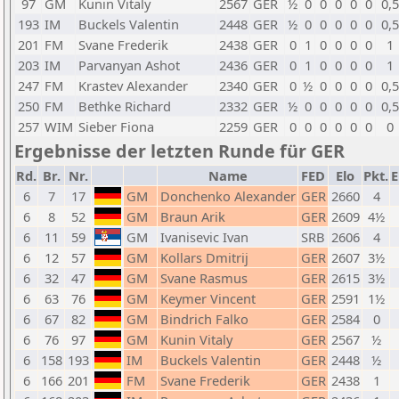
97
GM
Kunin Vitaly
2567
GER
½
0
0
0
0
0
0,5
193
IM
Buckels Valentin
2448
GER
½
0
0
0
0
0
0,5
201
FM
Svane Frederik
2438
GER
0
1
0
0
0
0
1
203
IM
Parvanyan Ashot
2436
GER
0
1
0
0
0
0
1
247
FM
Krastev Alexander
2340
GER
0
½
0
0
0
0
0,5
250
FM
Bethke Richard
2332
GER
½
0
0
0
0
0
0,5
257
WIM
Sieber Fiona
2259
GER
0
0
0
0
0
0
0
Ergebnisse der letzten Runde für GER
Rd.
Br.
Nr.
Name
FED
Elo
Pkt.
E
6
7
17
GM
Donchenko Alexander
GER
2660
4
6
8
52
GM
Braun Arik
GER
2609
4½
6
11
59
GM
Ivanisevic Ivan
SRB
2606
4
6
12
57
GM
Kollars Dmitrij
GER
2607
3½
6
32
47
GM
Svane Rasmus
GER
2615
3½
6
63
76
GM
Keymer Vincent
GER
2591
1½
6
67
82
GM
Bindrich Falko
GER
2584
0
6
76
97
GM
Kunin Vitaly
GER
2567
½
6
158
193
IM
Buckels Valentin
GER
2448
½
6
166
201
FM
Svane Frederik
GER
2438
1