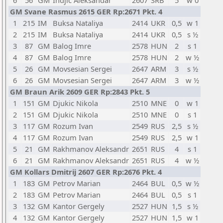
6
56
GM
Indjic Aleksandar
2607
SRB
5
w 0
GM Svane Rasmus 2615 GER Rp:2671 Pkt. 4
1
215
IM
Buksa Nataliya
2414
UKR
0,5
w 1
2
215
IM
Buksa Nataliya
2414
UKR
0,5
s ½
3
87
GM
Balog Imre
2578
HUN
2
s 1
4
87
GM
Balog Imre
2578
HUN
2
w ½
5
26
GM
Movsesian Sergei
2647
ARM
3
s ½
6
26
GM
Movsesian Sergei
2647
ARM
3
w ½
GM Braun Arik 2609 GER Rp:2843 Pkt. 5
1
151
GM
Djukic Nikola
2510
MNE
0
w 1
2
151
GM
Djukic Nikola
2510
MNE
0
s 1
3
117
GM
Rozum Ivan
2549
RUS
2,5
s ½
4
117
GM
Rozum Ivan
2549
RUS
2,5
w 1
5
21
GM
Rakhmanov Aleksandr
2651
RUS
4
s 1
6
21
GM
Rakhmanov Aleksandr
2651
RUS
4
w ½
GM Kollars Dmitrij 2607 GER Rp:2676 Pkt. 4
1
183
GM
Petrov Marian
2464
BUL
0,5
w ½
2
183
GM
Petrov Marian
2464
BUL
0,5
s 1
3
132
GM
Kantor Gergely
2527
HUN
1,5
s ½
4
132
GM
Kantor Gergely
2527
HUN
1,5
w 1