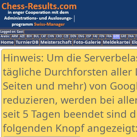
Logged on: Gast
Arabic
ARM
AZE
BIH
BUL
CAT
CHN
CRO
CZE
DEN
ENG
ESP
FAI
FIN
FRA
GER
GRE
INA
I
Home
TurnierDB
Meisterschaft
Foto-Galerie
Meldekartei
El
Hinweis: Um die Serverbela
tägliche Durchforsten aller 
Seiten und mehr) von Goog
reduzieren, werden bei alle
seit 5 Tagen beendet sind d
folgenden Knopf angezeigt