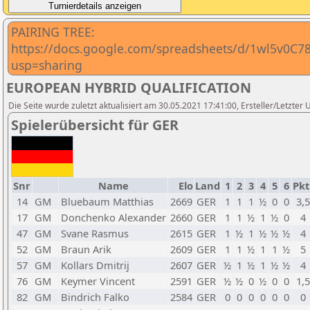
PAIRING TREE:
https://docs.google.com/spreadsheets/d/1wl5v0C7
usp=sharing
EUROPEAN HYBRID QUALIFICATION
Die Seite wurde zuletzt aktualisiert am 30.05.2021 17:41:00, Ersteller/Letzter U
Spielerübersicht für GER
Snr
Name
Elo
Land
1
2
3
4
5
6
Pkt
14
GM
Bluebaum Matthias
2669
GER
1
1
1
½
0
0
3,5
17
GM
Donchenko Alexander
2660
GER
1
1
½
1
½
0
4
47
GM
Svane Rasmus
2615
GER
1
½
1
½
½
½
4
52
GM
Braun Arik
2609
GER
1
1
½
1
1
½
5
57
GM
Kollars Dmitrij
2607
GER
½
1
½
1
½
½
4
76
GM
Keymer Vincent
2591
GER
½
½
0
½
0
0
1,5
82
GM
Bindrich Falko
2584
GER
0
0
0
0
0
0
0