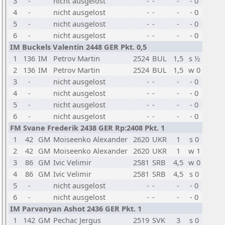
3
-
nicht ausgelost
-
-
-
- 0
4
-
nicht ausgelost
-
-
-
- 0
5
-
nicht ausgelost
-
-
-
- 0
6
-
nicht ausgelost
-
-
-
- 0
IM Buckels Valentin 2448 GER Pkt. 0,5
1
136
IM
Petrov Martin
2524
BUL
1,5
s ½
2
136
IM
Petrov Martin
2524
BUL
1,5
w 0
3
-
nicht ausgelost
-
-
-
- 0
4
-
nicht ausgelost
-
-
-
- 0
5
-
nicht ausgelost
-
-
-
- 0
6
-
nicht ausgelost
-
-
-
- 0
FM Svane Frederik 2438 GER Rp:2408 Pkt. 1
1
42
GM
Moiseenko Alexander
2620
UKR
1
s 0
2
42
GM
Moiseenko Alexander
2620
UKR
1
w 1
3
86
GM
Ivic Velimir
2581
SRB
4,5
w 0
4
86
GM
Ivic Velimir
2581
SRB
4,5
s 0
5
-
nicht ausgelost
-
-
-
- 0
6
-
nicht ausgelost
-
-
-
- 0
IM Parvanyan Ashot 2436 GER Pkt. 1
1
142
GM
Pechac Jergus
2519
SVK
3
s 0