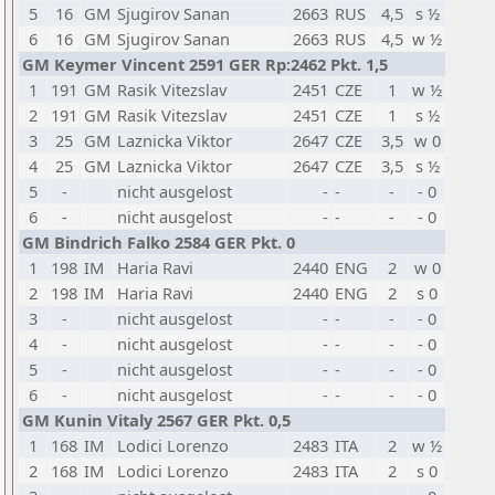
5
16
GM
Sjugirov Sanan
2663
RUS
4,5
s ½
6
16
GM
Sjugirov Sanan
2663
RUS
4,5
w ½
GM Keymer Vincent 2591 GER Rp:2462 Pkt. 1,5
1
191
GM
Rasik Vitezslav
2451
CZE
1
w ½
2
191
GM
Rasik Vitezslav
2451
CZE
1
s ½
3
25
GM
Laznicka Viktor
2647
CZE
3,5
w 0
4
25
GM
Laznicka Viktor
2647
CZE
3,5
s ½
5
-
nicht ausgelost
-
-
-
- 0
6
-
nicht ausgelost
-
-
-
- 0
GM Bindrich Falko 2584 GER Pkt. 0
1
198
IM
Haria Ravi
2440
ENG
2
w 0
2
198
IM
Haria Ravi
2440
ENG
2
s 0
3
-
nicht ausgelost
-
-
-
- 0
4
-
nicht ausgelost
-
-
-
- 0
5
-
nicht ausgelost
-
-
-
- 0
6
-
nicht ausgelost
-
-
-
- 0
GM Kunin Vitaly 2567 GER Pkt. 0,5
1
168
IM
Lodici Lorenzo
2483
ITA
2
w ½
2
168
IM
Lodici Lorenzo
2483
ITA
2
s 0