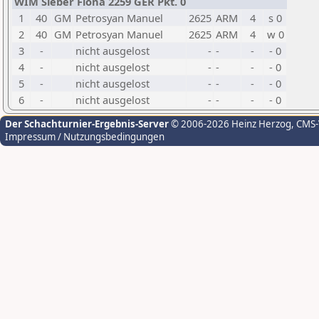
WIM Sieber Fiona 2259 GER Pkt. 0
1
40
GM
Petrosyan Manuel
2625
ARM
4
s 0
2
40
GM
Petrosyan Manuel
2625
ARM
4
w 0
3
-
nicht ausgelost
-
-
-
- 0
4
-
nicht ausgelost
-
-
-
- 0
5
-
nicht ausgelost
-
-
-
- 0
6
-
nicht ausgelost
-
-
-
- 0
Der Schachturnier-Ergebnis-Server
© 2006-2026 Heinz Herzog
, CMS
Impressum / Nutzungsbedingungen