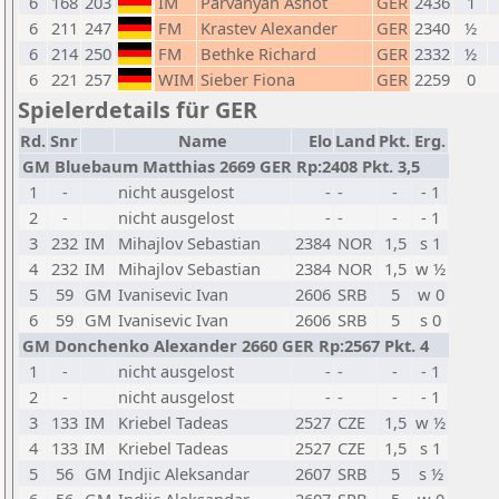
6
168
203
IM
Parvanyan Ashot
GER
2436
1
6
211
247
FM
Krastev Alexander
GER
2340
½
6
214
250
FM
Bethke Richard
GER
2332
½
6
221
257
WIM
Sieber Fiona
GER
2259
0
Spielerdetails für GER
Rd.
Snr
Name
Elo
Land
Pkt.
Erg.
GM Bluebaum Matthias 2669 GER Rp:2408 Pkt. 3,5
1
-
nicht ausgelost
-
-
-
- 1
2
-
nicht ausgelost
-
-
-
- 1
3
232
IM
Mihajlov Sebastian
2384
NOR
1,5
s 1
4
232
IM
Mihajlov Sebastian
2384
NOR
1,5
w ½
5
59
GM
Ivanisevic Ivan
2606
SRB
5
w 0
6
59
GM
Ivanisevic Ivan
2606
SRB
5
s 0
GM Donchenko Alexander 2660 GER Rp:2567 Pkt. 4
1
-
nicht ausgelost
-
-
-
- 1
2
-
nicht ausgelost
-
-
-
- 1
3
133
IM
Kriebel Tadeas
2527
CZE
1,5
w ½
4
133
IM
Kriebel Tadeas
2527
CZE
1,5
s 1
5
56
GM
Indjic Aleksandar
2607
SRB
5
s ½