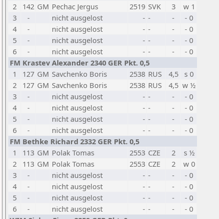
2
142
GM
Pechac Jergus
2519
SVK
3
w 1
3
-
nicht ausgelost
-
-
-
- 0
4
-
nicht ausgelost
-
-
-
- 0
5
-
nicht ausgelost
-
-
-
- 0
6
-
nicht ausgelost
-
-
-
- 0
FM Krastev Alexander 2340 GER Pkt. 0,5
1
127
GM
Savchenko Boris
2538
RUS
4,5
s 0
2
127
GM
Savchenko Boris
2538
RUS
4,5
w ½
3
-
nicht ausgelost
-
-
-
- 0
4
-
nicht ausgelost
-
-
-
- 0
5
-
nicht ausgelost
-
-
-
- 0
6
-
nicht ausgelost
-
-
-
- 0
FM Bethke Richard 2332 GER Pkt. 0,5
1
113
GM
Polak Tomas
2553
CZE
2
s ½
2
113
GM
Polak Tomas
2553
CZE
2
w 0
3
-
nicht ausgelost
-
-
-
- 0
4
-
nicht ausgelost
-
-
-
- 0
5
-
nicht ausgelost
-
-
-
- 0
6
-
nicht ausgelost
-
-
-
- 0