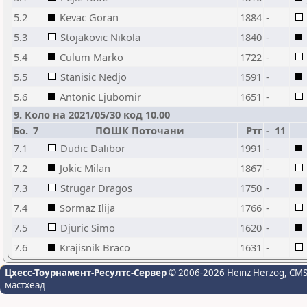
5.2
Kevac Goran
1884
-
5.3
Stojakovic Nikola
1840
-
5.4
Culum Marko
1722
-
5.5
Stanisic Nedjo
1591
-
5.6
Antonic Ljubomir
1651
-
9. Коло на 2021/05/30 код 10.00
Бо.
7
ПОШК Поточани
Ртг
-
11
7.1
Dudic Dalibor
1991
-
7.2
Jokic Milan
1867
-
7.3
Strugar Dragos
1750
-
7.4
Sormaz Ilija
1766
-
7.5
Djuric Simo
1620
-
7.6
Krajisnik Braco
1631
-
Цхесс-Тоурнамент-Ресултс-Сервер
© 2006-2026 Heinz Herzog
, CM
мастхеад