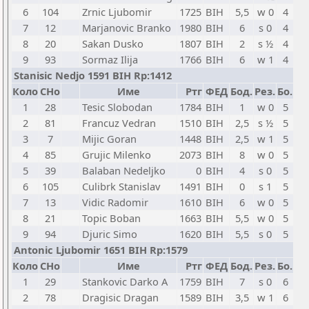
6
104
Zrnic Ljubomir
1725
BIH
5,5
w 0
4
7
12
Marjanovic Branko
1980
BIH
6
s 0
4
8
20
Sakan Dusko
1807
BIH
2
s ½
4
9
93
Sormaz Ilija
1766
BIH
6
w 1
4
Stanisic Nedjo 1591 BIH Rp:1412
Коло
СНо
Име
Ртг
ФЕД
Бод.
Рез.
Бо.
1
28
Tesic Slobodan
1784
BIH
1
w 0
5
2
81
Francuz Vedran
1510
BIH
2,5
s ½
5
3
7
Mijic Goran
1448
BIH
2,5
w 1
5
4
85
Grujic Milenko
2073
BIH
8
w 0
5
5
39
Balaban Nedeljko
0
BIH
4
s 0
5
6
105
Culibrk Stanislav
1491
BIH
0
s 1
5
7
13
Vidic Radomir
1610
BIH
6
w 0
5
8
21
Topic Boban
1663
BIH
5,5
w 0
5
9
94
Djuric Simo
1620
BIH
5,5
s 0
5
Antonic Ljubomir 1651 BIH Rp:1579
Коло
СНо
Име
Ртг
ФЕД
Бод.
Рез.
Бо.
1
29
Stankovic Darko A
1759
BIH
7
s 0
6
2
78
Dragisic Dragan
1589
BIH
3,5
w 1
6