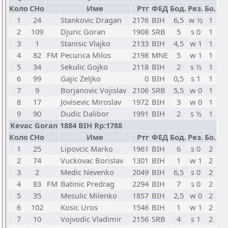
Коло
СНо
Име
Ртг
ФЕД
Бод.
Рез.
Бо.
1
24
Stankovic Dragan
2176
BIH
6,5
w ½
1
2
109
Djuric Goran
1908
SRB
5
s 0
1
3
1
Stanisic Vlajko
2133
BIH
4,5
w 1
1
4
82
FM
Pecurica Milos
2198
MNE
5
w 1
1
5
34
Sekulic Gojko
2118
BIH
2
s ½
1
6
99
Gajic Zeljko
0
BIH
0,5
s 1
1
7
9
Borjanovic Vojislav
2106
SRB
5,5
w 0
1
8
17
Jovisevic Miroslav
1972
BIH
3
w 0
1
9
90
Dudic Dalibor
1991
BIH
2
s ½
1
Kevac Goran 1884 BIH Rp:1788
Коло
СНо
Име
Ртг
ФЕД
Бод.
Рез.
Бо.
1
25
Lipovcic Marko
1961
BIH
6
s 0
2
2
74
Vuckovac Borislav
1301
BIH
1
w 1
2
3
2
Medic Nevenko
2049
BIH
6,5
s 0
2
4
83
FM
Batinic Predrag
2294
BIH
7
s 0
2
5
35
Mesulic Milenko
1857
BIH
2,5
w 0
2
6
102
Kosic Uros
1546
BIH
1
w 1
2
7
10
Vojvodic Vladimir
2156
SRB
4
s 1
2