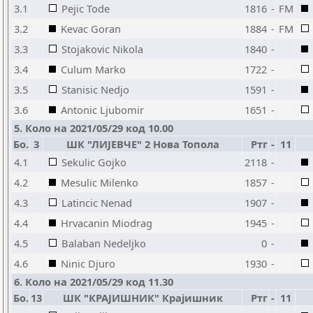
3.1
Pejic Tode
1816
-
FM
3.2
Kevac Goran
1884
-
FM
3.3
Stojakovic Nikola
1840
-
3.4
Culum Marko
1722
-
3.5
Stanisic Nedjo
1591
-
3.6
Antonic Ljubomir
1651
-
5. Коло на 2021/05/29 код 10.00
Бо.
3
ШК "ЛИЈЕВЧЕ" 2 Нова Топола
Ртг
-
11
4.1
Sekulic Gojko
2118
-
4.2
Mesulic Milenko
1857
-
4.3
Latincic Nenad
1907
-
4.4
Hrvacanin Miodrag
1945
-
4.5
Balaban Nedeljko
0
-
4.6
Ninic Djuro
1930
-
6. Коло на 2021/05/29 код 11.30
Бо.
13
ШК "КРАЈИШНИК" Крајишник
Ртг
-
11