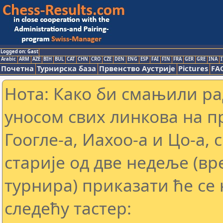
Logged on: Gast
Arabic
ARM
AZE
BIH
BUL
CAT
CHN
CRO
CZE
DEN
ENG
ESP
FAI
FIN
FRA
GER
GRE
INA
I
Почетна
Турнирска база
Првенство Аустрије
Pictures
FA
Нота: Како би смањили р
уносом свих линкова на 
Гоогле-а, Иахоо-а и Цо-а,
старије од две недеље (в
турнира) приказати ће се 
следећу тастер: