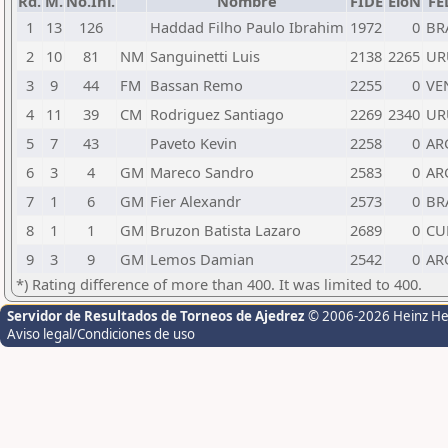
Rd.
M.
No.Ini.
Nombre
FIDE
EloN
FE
1
13
126
Haddad Filho Paulo Ibrahim
1972
0
BR
2
10
81
NM
Sanguinetti Luis
2138
2265
UR
3
9
44
FM
Bassan Remo
2255
0
VE
4
11
39
CM
Rodriguez Santiago
2269
2340
UR
5
7
43
Paveto Kevin
2258
0
AR
6
3
4
GM
Mareco Sandro
2583
0
AR
7
1
6
GM
Fier Alexandr
2573
0
BR
8
1
1
GM
Bruzon Batista Lazaro
2689
0
CU
9
3
9
GM
Lemos Damian
2542
0
AR
*) Rating difference of more than 400. It was limited to 400.
Servidor de Resultados de Torneos de Ajedrez
© 2006-2026 Heinz H
Aviso legal/Condiciones de uso