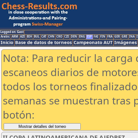
Logged on: Gast
Arabic
ARM
AZE
BIH
BUL
CAT
CHN
CRO
CZE
DEN
ENG
ESP
FAI
FIN
FRA
GER
GRE
INA
I
Inicio
Base de datos de torneos
Campeonato AUT
Imágenes
Nota: Para reducir la carga 
escaneos diarios de motor
todos los torneos finalizad
semanas se muestran tras p
botón:
II COPA LATINOAMERICANA DE AJEDREZ