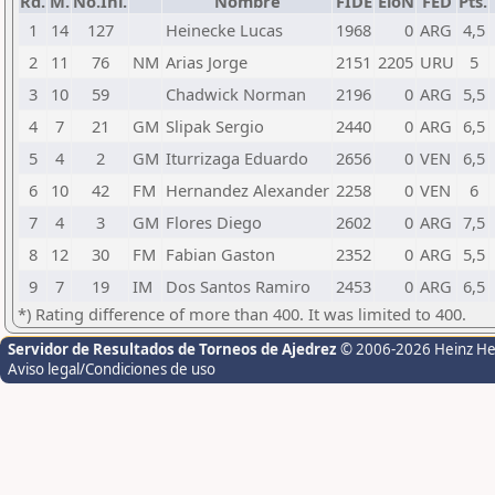
Rd.
M.
No.Ini.
Nombre
FIDE
EloN
FED
Pts.
1
14
127
Heinecke Lucas
1968
0
ARG
4,5
2
11
76
NM
Arias Jorge
2151
2205
URU
5
3
10
59
Chadwick Norman
2196
0
ARG
5,5
4
7
21
GM
Slipak Sergio
2440
0
ARG
6,5
5
4
2
GM
Iturrizaga Eduardo
2656
0
VEN
6,5
6
10
42
FM
Hernandez Alexander
2258
0
VEN
6
7
4
3
GM
Flores Diego
2602
0
ARG
7,5
8
12
30
FM
Fabian Gaston
2352
0
ARG
5,5
9
7
19
IM
Dos Santos Ramiro
2453
0
ARG
6,5
*) Rating difference of more than 400. It was limited to 400.
Servidor de Resultados de Torneos de Ajedrez
© 2006-2026 Heinz H
Aviso legal/Condiciones de uso