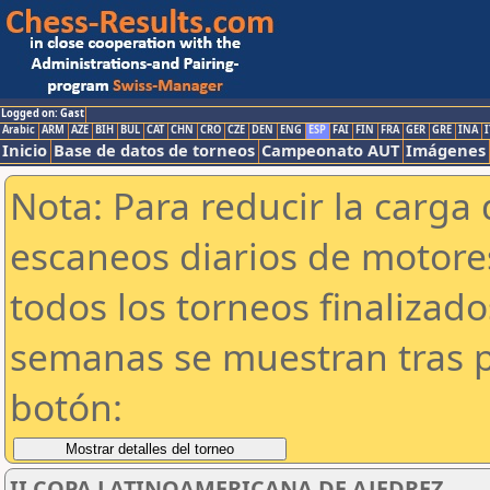
Logged on: Gast
Arabic
ARM
AZE
BIH
BUL
CAT
CHN
CRO
CZE
DEN
ENG
ESP
FAI
FIN
FRA
GER
GRE
INA
I
Inicio
Base de datos de torneos
Campeonato AUT
Imágenes
Nota: Para reducir la carga 
escaneos diarios de motor
todos los torneos finalizad
semanas se muestran tras p
botón:
II COPA LATINOAMERICANA DE AJEDREZ