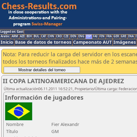
Logged on: Gast
Arabic
ARM
AZE
BIH
BUL
CAT
CHN
CRO
CZE
DEN
ENG
ESP
FAI
FIN
FRA
GER
GRE
INA
I
Inicio
Base de datos de torneos
Campeonato AUT
Imágenes
Nota: Para reducir la carga del servidor en los esc
todos los torneos finalizados hace más de 2 semanas
II COPA LATINOAMERICANA DE AJEDREZ
Última actualización06.11.2011 16:52:21, Propietario/Última carga: Federacio
Información de jugadores
Nombre
Fier Alexandr
Título
GM