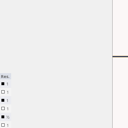
Res.
1
1
1
1
½
1