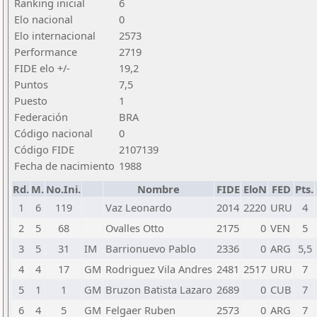
Ranking inicial
6
Elo nacional
0
Elo internacional
2573
Performance
2719
FIDE elo +/-
19,2
Puntos
7,5
Puesto
1
Federación
BRA
Código nacional
0
Código FIDE
2107139
Fecha de nacimiento
1988
Rd.
M.
No.Ini.
Nombre
FIDE
EloN
FED
Pts.
1
6
119
Vaz Leonardo
2014
2220
URU
4
2
5
68
Ovalles Otto
2175
0
VEN
5
3
5
31
IM
Barrionuevo Pablo
2336
0
ARG
5,5
4
4
17
GM
Rodriguez Vila Andres
2481
2517
URU
7
5
1
1
GM
Bruzon Batista Lazaro
2689
0
CUB
7
6
4
5
GM
Felgaer Ruben
2573
0
ARG
7