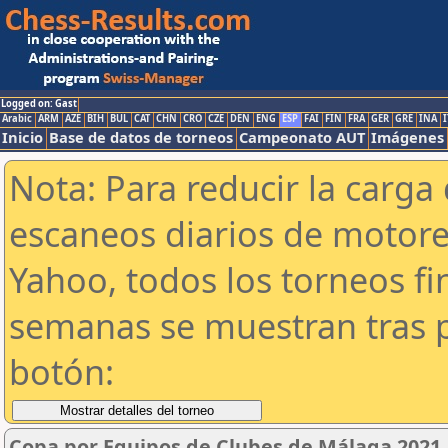
Logged on: Gast
Arabic
ARM
AZE
BIH
BUL
CAT
CHN
CRO
CZE
DEN
ENG
ESP
FAI
FIN
FRA
GER
GRE
INA
I
Inicio
Base de datos de torneos
Campeonato AUT
Imágenes
Nota: Para reducir la carga 
escaneos diarios de motor
Yahoo, todos los torneos f
semanas se muestran tras p
botón:
Copa por Equipos de Clubes de Málaga 2021