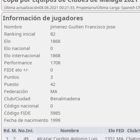
Última actualización08.06.2021 00:21:33, Propietario/Última carga: Spanish C
Información de jugadores
Nombre
Jimenez Guillen Francisco Jose
Ranking inicial
82
Elo
1868
Elo nacional
0
Elo internacional
1868
Performance
1708
FIDE elo +/-
0
Puntos
3
Puesto
42
Federación
MA
Club/Ciudad
Benalmadena
Código nacional
0
Código FIDE
5985
Fecha de nacimiento
1999
Rd.
M.
No.Ini.
Nombre
Elo
FED
Club/
1
2
49
Alcazar Cordon Antonio Luis
1352
MA
Chatu