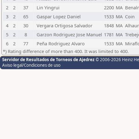
2
2
37
Lin Yingrui
2200
MA
Benal
3
2
65
Gaspar Lopez Daniel
1533
MA
Coin
4
2
30
Vergara Ortigosa Salvador
1848
MA
Alhaur
5
2
8
Garzon Rodriguez Jose Manuel
1781
MA
Trebej
6
2
77
Peña Rodriguez Alvaro
1533
MA
Mirafl
*) Rating difference of more than 400. It was limited to 400.
Servidor de Resultados de Torneos de Ajedrez
© 2006-2026 Heinz H
Aviso legal/Condiciones de uso