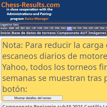
Logged on: Gast
Arabic
ARM
AZE
BIH
BUL
CAT
CHN
CRO
CZE
DEN
ENG
ESP
FAI
FIN
FRA
GER
GRE
INA
I
Inicio
Base de datos de torneos
Campeonato AUT
Imágenes
Nota: Para reducir la carga 
escaneos diarios de motor
Yahoo, todos los torneos f
semanas se muestran tras p
botón:
Campeonato Benjamin sub10 2021 Castilla L