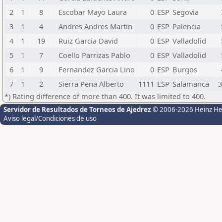
2
1
8
Escobar Mayo Laura
0
ESP
Segovia
3
1
4
Andres Andres Martin
0
ESP
Palencia
4
1
19
Ruiz Garcia David
0
ESP
Valladolid
5
1
7
Coello Parrizas Pablo
0
ESP
Valladolid
6
1
9
Fernandez Garcia Lino
0
ESP
Burgos
7
1
2
Sierra Pena Alberto
1111
ESP
Salamanca
3
*) Rating difference of more than 400. It was limited to 400.
Servidor de Resultados de Torneos de Ajedrez
© 2006-2026 Heinz H
Aviso legal/Condiciones de uso