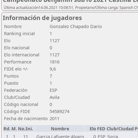
Última actualización14.06.2021 10:08:51, Propietario/Última carga: Spanish C
Información de jugadores
Nombre
Gonzalez Chapado Dario
Ranking inicial
1
Elo
1127
Elo nacional
0
Elo internacional
1127
Performance
1816
FIDE elo +/-
9,6
Puntos
7
Puesto
1
Federación
ESP
Club/Ciudad
Avila
Código nacional
0
Código FIDE
54589274
Fecha de nacimiento
2011
Rd.
M.
No.Ini.
Nombre
Elo
FED
Club/Ciudad
P
1
1
11
Garcia Lafuente Alvaro
0
ESP
Soria