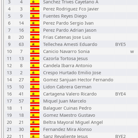
3
4
Sanchez Trives Cayetano A
4
3
Perez Rodriguez Fco Javier
5
9
Fuentes Reyes Diego
6
14
Perez Pardo Sergio Ivan
7
16
Perez Pardo Adrian Jason
8
20
Frias Catenas Jose Luis
9
63
Tellechea Amesti Eduardo
BYE5
10
7
Canicio Navarro Sonia
w
11
13
Cazorla Tortosa Jesus
12
8
Candela Ibarra Antonio
13
2
Crespo Hurtado Emilio Jose
14
27
Gomez Sanjuan Hector Fernando
15
10
Lidon Cabrera German
16
41
Cartagena Valero Ricardo
BYE4
17
57
Miquel Juan Marcelo
18
1
Balaguer Cuinas Pedro
19
18
Gomez Maestro Gustavo
20
21
Beltra Mayoral Miguel Angel
21
30
Fernandez Mira Alonso
22
11
Sanz Revaliente Jesus
BYE2