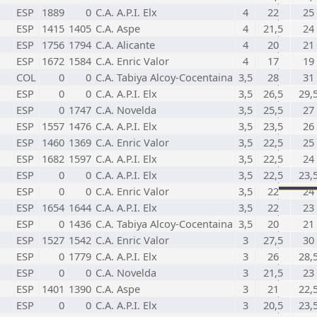
ESP
1889
0
C.A. A.P.I. Elx
4
22
25
ESP
1415
1405
C.A. Aspe
4
21,5
24
ESP
1756
1794
C.A. Alicante
4
20
21
ESP
1672
1584
C.A. Enric Valor
4
17
19
COL
0
0
C.A. Tabiya Alcoy-Cocentaina
3,5
28
31
ESP
0
0
C.A. A.P.I. Elx
3,5
26,5
29,
ESP
0
1747
C.A. Novelda
3,5
25,5
27
ESP
1557
1476
C.A. A.P.I. Elx
3,5
23,5
26
ESP
1460
1369
C.A. Enric Valor
3,5
22,5
25
ESP
1682
1597
C.A. A.P.I. Elx
3,5
22,5
24
ESP
0
0
C.A. A.P.I. Elx
3,5
22,5
23,
ESP
0
0
C.A. Enric Valor
3,5
22
24
ESP
1654
1644
C.A. A.P.I. Elx
3,5
22
23
ESP
0
1436
C.A. Tabiya Alcoy-Cocentaina
3,5
20
21
ESP
1527
1542
C.A. Enric Valor
3
27,5
30
ESP
0
1779
C.A. A.P.I. Elx
3
26
28,
ESP
0
0
C.A. Novelda
3
21,5
23
ESP
1401
1390
C.A. Aspe
3
21
22,
ESP
0
0
C.A. A.P.I. Elx
3
20,5
23,