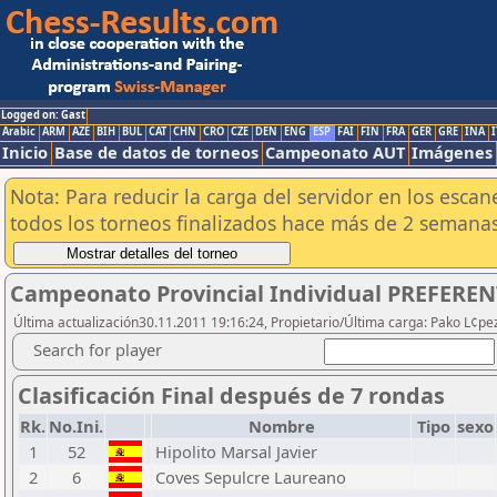
Logged on: Gast
Arabic
ARM
AZE
BIH
BUL
CAT
CHN
CRO
CZE
DEN
ENG
ESP
FAI
FIN
FRA
GER
GRE
INA
I
Inicio
Base de datos de torneos
Campeonato AUT
Imágenes
Nota: Para reducir la carga del servidor en los esc
todos los torneos finalizados hace más de 2 semanas
Campeonato Provincial Individual PREFERENT
Última actualización30.11.2011 19:16:24, Propietario/Última carga: Pako L¢pez
Search for player
Clasificación Final después de 7 rondas
Rk.
No.Ini.
Nombre
Tipo
sexo
1
52
Hipolito Marsal Javier
2
6
Coves Sepulcre Laureano