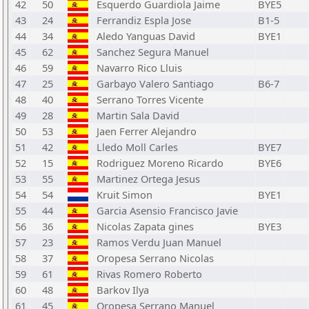
42
50
Esquerdo Guardiola Jaime
BYE5
43
24
Ferrandiz Espla Jose
B1-5
44
34
Aledo Yanguas David
BYE1
45
62
Sanchez Segura Manuel
46
59
Navarro Rico Lluis
47
25
Garbayo Valero Santiago
B6-7
48
40
Serrano Torres Vicente
49
28
Martin Sala David
50
53
Jaen Ferrer Alejandro
51
42
Lledo Moll Carles
BYE7
52
15
Rodriguez Moreno Ricardo
BYE6
53
55
Martinez Ortega Jesus
54
54
Kruit Simon
BYE1
55
44
Garcia Asensio Francisco Javie
56
36
Nicolas Zapata gines
BYE3
57
23
Ramos Verdu Juan Manuel
58
37
Oropesa Serrano Nicolas
59
61
Rivas Romero Roberto
60
48
Barkov Ilya
61
45
Oropesa Serrano Manuel