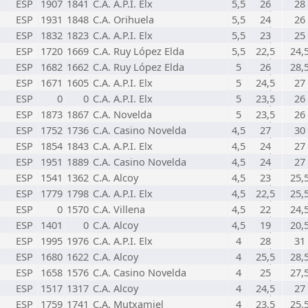
ESP
1907
1841
C.A. A.P.I. Elx
5,5
26
28
ESP
1931
1848
C.A. Orihuela
5,5
24
26
ESP
1832
1823
C.A. A.P.I. Elx
5,5
23
25
ESP
1720
1669
C.A. Ruy López Elda
5,5
22,5
24,
ESP
1682
1662
C.A. Ruy López Elda
5
26
28,
ESP
1671
1605
C.A. A.P.I. Elx
5
24,5
27
ESP
0
0
C.A. A.P.I. Elx
5
23,5
26
ESP
1873
1867
C.A. Novelda
5
23,5
26
ESP
1752
1736
C.A. Casino Novelda
4,5
27
30
ESP
1854
1843
C.A. A.P.I. Elx
4,5
24
27
ESP
1951
1889
C.A. Casino Novelda
4,5
24
27
ESP
1541
1362
C.A. Alcoy
4,5
23
25,
ESP
1779
1798
C.A. A.P.I. Elx
4,5
22,5
25,
ESP
0
1570
C.A. Villena
4,5
22
24,
ESP
1401
0
C.A. Alcoy
4,5
19
20,
ESP
1995
1976
C.A. A.P.I. Elx
4
28
31
ESP
1680
1622
C.A. Alcoy
4
25,5
28,
ESP
1658
1576
C.A. Casino Novelda
4
25
27,
ESP
1517
1317
C.A. Alcoy
4
24,5
27
ESP
1759
1741
C.A. Mutxamiel
4
23,5
25,