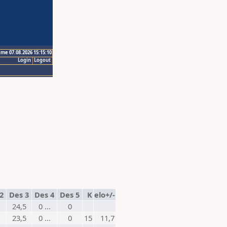
ime 07.08.2026 15:15:10
Login
Logout
 2
Des 3
Des 4
Des 5
K
elo+/-
24,5
0 ...
0
23,5
0 ...
0
15
11,7