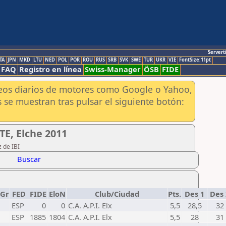
Servert
TA
JPN
MKD
LTU
NED
POL
POR
ROU
RUS
SRB
SVK
SWE
TUR
UKR
VIE
FontSize:11pt
FAQ
Registro en línea
Swiss-Manager
ÖSB
FIDE
aneos diarios de motores como Google o Yahoo,
 se muestran tras pulsar el siguiente botón:
E, Elche 2011
 de IBI
Buscar
Gr
FED
FIDE
EloN
Club/Ciudad
Pts.
Des 1
Des
ESP
0
0
C.A. A.P.I. Elx
5,5
28,5
32
ESP
1885
1804
C.A. A.P.I. Elx
5,5
28
31