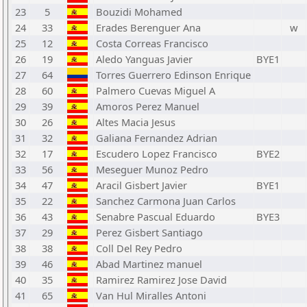
23
5
Bouzidi Mohamed
24
33
Erades Berenguer Ana
w
25
12
Costa Correas Francisco
26
19
Aledo Yanguas Javier
BYE1
27
64
Torres Guerrero Edinson Enrique
28
60
Palmero Cuevas Miguel A
29
39
Amoros Perez Manuel
30
26
Altes Macia Jesus
31
32
Galiana Fernandez Adrian
32
17
Escudero Lopez Francisco
BYE2
33
56
Meseguer Munoz Pedro
34
47
Aracil Gisbert Javier
BYE1
35
22
Sanchez Carmona Juan Carlos
36
43
Senabre Pascual Eduardo
BYE3
37
29
Perez Gisbert Santiago
38
38
Coll Del Rey Pedro
39
46
Abad Martinez manuel
40
35
Ramirez Ramirez Jose David
41
65
Van Hul Miralles Antoni