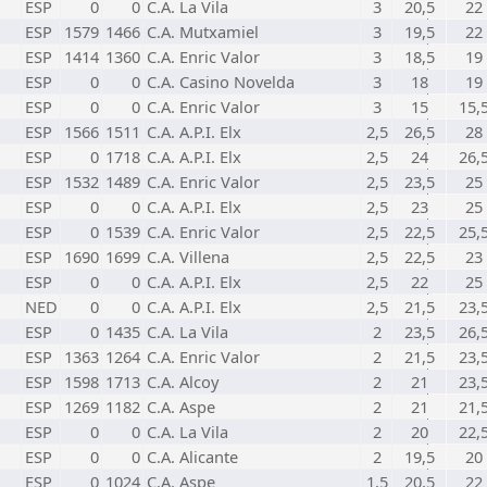
ESP
0
0
C.A. La Vila
3
20,5
22
ESP
1579
1466
C.A. Mutxamiel
3
19,5
22
ESP
1414
1360
C.A. Enric Valor
3
18,5
19
ESP
0
0
C.A. Casino Novelda
3
18
19
ESP
0
0
C.A. Enric Valor
3
15
15,
ESP
1566
1511
C.A. A.P.I. Elx
2,5
26,5
28
ESP
0
1718
C.A. A.P.I. Elx
2,5
24
26,
ESP
1532
1489
C.A. Enric Valor
2,5
23,5
25
ESP
0
0
C.A. A.P.I. Elx
2,5
23
25
ESP
0
1539
C.A. Enric Valor
2,5
22,5
25,
ESP
1690
1699
C.A. Villena
2,5
22,5
23
ESP
0
0
C.A. A.P.I. Elx
2,5
22
25
NED
0
0
C.A. A.P.I. Elx
2,5
21,5
23,
ESP
0
1435
C.A. La Vila
2
23,5
26,
ESP
1363
1264
C.A. Enric Valor
2
21,5
23,
ESP
1598
1713
C.A. Alcoy
2
21
23,
ESP
1269
1182
C.A. Aspe
2
21
21,
ESP
0
0
C.A. La Vila
2
20
22,
ESP
0
0
C.A. Alicante
2
19,5
20
ESP
0
1024
C.A. Aspe
1,5
20,5
22