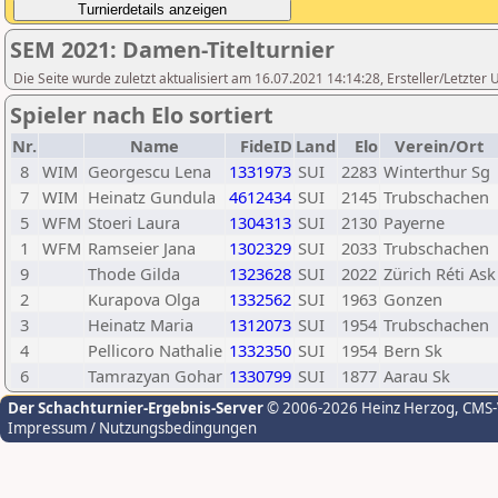
SEM 2021: Damen-Titelturnier
Die Seite wurde zuletzt aktualisiert am 16.07.2021 14:14:28, Ersteller/Letzt
Spieler nach Elo sortiert
Nr.
Name
FideID
Land
Elo
Verein/Ort
8
WIM
Georgescu Lena
1331973
SUI
2283
Winterthur Sg
7
WIM
Heinatz Gundula
4612434
SUI
2145
Trubschachen
5
WFM
Stoeri Laura
1304313
SUI
2130
Payerne
1
WFM
Ramseier Jana
1302329
SUI
2033
Trubschachen
9
Thode Gilda
1323628
SUI
2022
Zürich Réti Ask
2
Kurapova Olga
1332562
SUI
1963
Gonzen
3
Heinatz Maria
1312073
SUI
1954
Trubschachen
4
Pellicoro Nathalie
1332350
SUI
1954
Bern Sk
6
Tamrazyan Gohar
1330799
SUI
1877
Aarau Sk
Der Schachturnier-Ergebnis-Server
© 2006-2026 Heinz Herzog
, CMS
Impressum / Nutzungsbedingungen