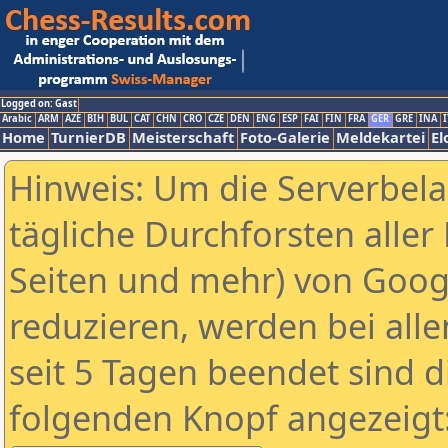
Logged on: Gast
Arabic
ARM
AZE
BIH
BUL
CAT
CHN
CRO
CZE
DEN
ENG
ESP
FAI
FIN
FRA
GER
GRE
INA
I
Home
TurnierDB
Meisterschaft
Foto-Galerie
Meldekartei
El
Hinweis: Um die Serverbel
tägliche Durchforsten aller 
Seiten und mehr) von Goog
reduzieren, werden bei alle
seit 5 Tagen beendet sind d
folgenden Knopf angezeigt