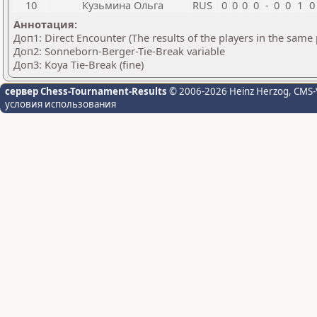
10
Кузьмина Ольга
RUS
0
0
0
0
-
0
0
1
0
Аннотация:
Доп1: Direct Encounter (The results of the players in the same
Доп2: Sonneborn-Berger-Tie-Break variable
Доп3: Koya Tie-Break (fine)
сервер Chess-Tournament-Results
© 2006-2026 Heinz Herzog
, CMS-
условия использования