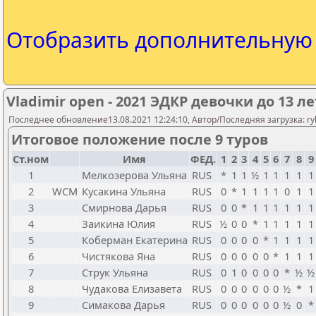
Отобразить дополнительну
Vladimir open - 2021 ЭДКР девочки до 13 лет 
Последнее обновление13.08.2021 12:24:10, Автор/Последняя загрузка: rybi
Итоговое положение после 9 туров
Ст.ном
Имя
ФЕД.
1
2
3
4
5
6
7
8
9
1
Мелкозерова Ульяна
RUS
*
1
1
½
1
1
1
1
1
2
WCM
Кусакина Ульяна
RUS
0
*
1
1
1
1
0
1
1
3
Смирнова Дарья
RUS
0
0
*
1
1
1
1
1
1
4
Заикина Юлия
RUS
½
0
0
*
1
1
1
1
1
5
Коберман Екатерина
RUS
0
0
0
0
*
1
1
1
1
6
Чистякова Яна
RUS
0
0
0
0
0
*
1
1
1
7
Струк Ульяна
RUS
0
1
0
0
0
0
*
½
½
8
Чудакова Елизавета
RUS
0
0
0
0
0
0
½
*
1
9
Симакова Дарья
RUS
0
0
0
0
0
0
½
0
*