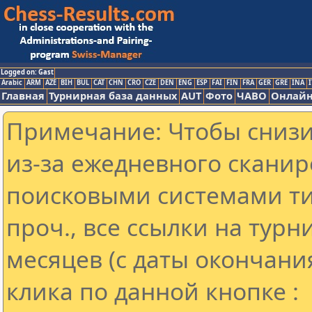
Logged on: Gast
Arabic
ARM
AZE
BIH
BUL
CAT
CHN
CRO
CZE
DEN
ENG
ESP
FAI
FIN
FRA
GER
GRE
INA
I
Главная
Турнирная база данных
AUT
Фото
ЧАВО
Онлайн
Примечание: Чтобы снизит
из-за ежедневного сканир
поисковыми системами ти
проч., все ссылки на тур
месяцев (с даты окончани
клика по данной кнопке :