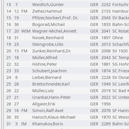
13
7
Weidlich,Günter
GER
2232
Fortschr
14
12
FM
Zieher,Hartmut
GER
2153
Hamburg
15
19
Pfitzer,Norbert,Prof. Dr.
GER
2043
SV Back
16
36
Bogorad,Michail
GER
1833
Bahn-Sc
17
20
WIM
Wagner-Michel,Annett
GER
2041
SC Rotat
18
31
Nosek,Reinhard
GER
1897
Ohne
19
23
Steingrobe,Udo
GER
2013
Schachf
20
15
FM
Zunker,Reinhard,Dr.
GER
2098
SV 1920
21
18
Müller,Alfred
GER
2043
SC Temp
22
32
Höhne,Peter
GER
1881
SG Hohn
23
33
Schubert,Joachim
GER
1874
SC Fries
24
8
Leiber,Bernard
GER
2228
SV Osna
25
28
Brettschneider,Karl
GER
1949
SC Leinf
26
22
Müller,Lutz
GER
2019
SC Bad 
27
21
Urankar,Hans-Peter
GER
2022
SC Unte
28
27
Allgaier,Erik
GER
1956
29
16
FM
Simon,Ralf-Axel
GER
2078
SF Hann
30
35
Hansch,Klaus-Michael
GER
1870
SC Weis
31
3
IM
Khanukov,Boris
GER
2289
Bahn-Sc