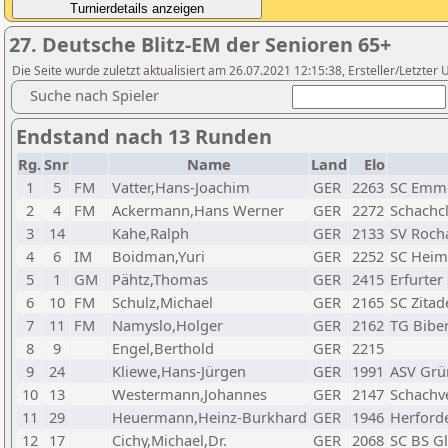
27. Deutsche Blitz-EM der Senioren 65+
Die Seite wurde zuletzt aktualisiert am 26.07.2021 12:15:38, Ersteller/Letzte
Suche nach Spieler
Endstand nach 13 Runden
Rg.
Snr
Name
Land
Elo
1
5
FM
Vatter,Hans-Joachim
GER
2263
SC Emme
2
4
FM
Ackermann,Hans Werner
GER
2272
Schachc
3
14
Kahe,Ralph
GER
2133
SV Roch
4
6
IM
Boidman,Yuri
GER
2252
SC Heim
5
1
GM
Pähtz,Thomas
GER
2415
Erfurter
6
10
FM
Schulz,Michael
GER
2165
SC Zitad
7
11
FM
Namyslo,Holger
GER
2162
TG Bibe
8
9
Engel,Berthold
GER
2215
9
24
Kliewe,Hans-Jürgen
GER
1991
ASV Grü
10
13
Westermann,Johannes
GER
2147
Schachv
11
29
Heuermann,Heinz-Burkhard
GER
1946
Herford
12
17
Cichy,Michael,Dr.
GER
2068
SC BS G