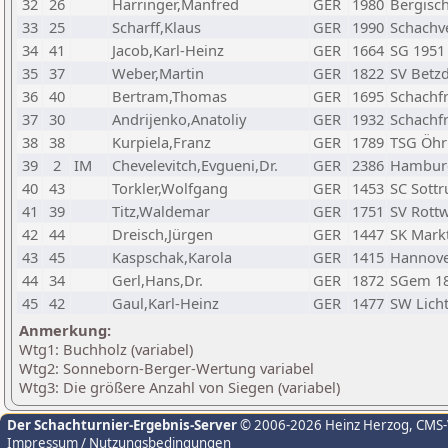
32
26
Harringer,Manfred
GER
1980
Bergisc
33
25
Scharff,Klaus
GER
1990
Schachve
34
41
Jacob,Karl-Heinz
GER
1664
SG 1951
35
37
Weber,Martin
GER
1822
SV Betzd
36
40
Bertram,Thomas
GER
1695
Schachf
37
30
Andrijenko,Anatoliy
GER
1932
Schachf
38
38
Kurpiela,Franz
GER
1789
TSG Öhr
39
2
IM
Chevelevitch,Evgueni,Dr.
GER
2386
Hamburg
40
43
Torkler,Wolfgang
GER
1453
SC Sott
41
39
Titz,Waldemar
GER
1751
SV Rottw
42
44
Dreisch,Jürgen
GER
1447
SK Mark
43
45
Kaspschak,Karola
GER
1415
Hannove
44
34
Gerl,Hans,Dr.
GER
1872
SGem 18
45
42
Gaul,Karl-Heinz
GER
1477
SW Lich
Anmerkung:
Wtg1: Buchholz (variabel)
Wtg2: Sonneborn-Berger-Wertung variabel
Wtg3: Die größere Anzahl von Siegen (variabel)
Der Schachturnier-Ergebnis-Server
© 2006-2026 Heinz Herzog
, CMS
Impressum / Nutzungsbedingungen