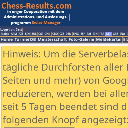
Logged on: Gast
Arabic
ARM
AZE
BIH
BUL
CAT
CHN
CRO
CZE
DEN
ENG
ESP
FAI
FIN
FRA
GER
GRE
INA
I
Home
TurnierDB
Meisterschaft
Foto-Galerie
Meldekartei
El
Hinweis: Um die Serverbela
tägliche Durchforsten aller 
Seiten und mehr) von Goog
reduzieren, werden bei alle
seit 5 Tagen beendet sind d
folgenden Knopf angezeigt