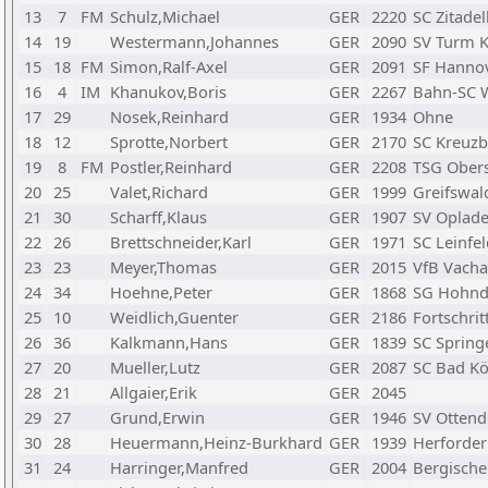
13
7
FM
Schulz,Michael
GER
2220
SC Zitade
14
19
Westermann,Johannes
GER
2090
SV Turm K
15
18
FM
Simon,Ralf-Axel
GER
2091
SF Hanno
16
4
IM
Khanukov,Boris
GER
2267
Bahn-SC 
17
29
Nosek,Reinhard
GER
1934
Ohne
18
12
Sprotte,Norbert
GER
2170
SC Kreuzb
19
8
FM
Postler,Reinhard
GER
2208
TSG Ober
20
25
Valet,Richard
GER
1999
Greifswal
21
30
Scharff,Klaus
GER
1907
SV Oplad
22
26
Brettschneider,Karl
GER
1971
SC Leinfe
23
23
Meyer,Thomas
GER
2015
VfB Vacha
24
34
Hoehne,Peter
GER
1868
SG Hohnd
25
10
Weidlich,Guenter
GER
2186
Fortschrit
26
36
Kalkmann,Hans
GER
1839
SC Springe
27
20
Mueller,Lutz
GER
2087
SC Bad K
28
21
Allgaier,Erik
GER
2045
29
27
Grund,Erwin
GER
1946
SV Ottendo
30
28
Heuermann,Heinz-Burkhard
GER
1939
Herforder
31
24
Harringer,Manfred
GER
2004
Bergische