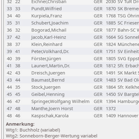
32
22
Eichner,Christian
GER
2030
SV TuR D
33
33
Pundt,Wilfried
GER
1870
SK Breme
34
40
Kurpiela,Franz
GER
1768
TSG Öhri
35
31
Schubert,Joachim
GER
1885
SC Friese
36
32
Bogorad,Michail
GER
1877
Bahn-SC 
37
42
Jacob,Karl-Heinz
GER
1664
SG Sonne
38
37
Klein,Reinhard
GER
1824
Münchene
39
41
Peter,Volkhard,Dr.
GER
1751
SV Einhei
40
39
Förster,Jürgen
GER
1805
SVG Eppst
41
38
Launert,Martin,Dr.
GER
1812
Sfr. Erbac
42
43
Dreisch,Juergen
GER
1491
SK Markt
43
44
Baumast,Bernd
GER
1483
SV Bad Ol
44
35
Stock,Juergen
GER
1864
Sfr. Kelkh
45
45
Geibel,Henning
GER
1450
SV Bargte
46
47
Springer,Wolfgang Wilhelm
GER
1394
Hamburge
47
48
Manthe,Joern Horst
GER
1372
48
46
Kaspschak,Karola
GER
1409
Hannover
Anmerkung:
Wtg1: Buchholz (variabel)
Wtg2: Sonneborn-Berger-Wertung variabel