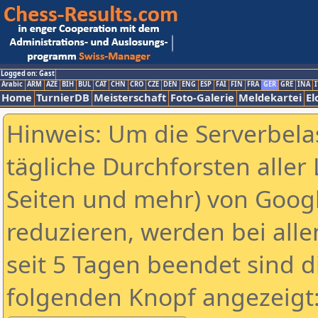
Logged on: Gast
Arabic
ARM
AZE
BIH
BUL
CAT
CHN
CRO
CZE
DEN
ENG
ESP
FAI
FIN
FRA
GER
GRE
INA
I
Home
TurnierDB
Meisterschaft
Foto-Galerie
Meldekartei
El
Hinweis: Um die Serverbela
tägliche Durchforsten aller 
Seiten und mehr) von Goog
reduzieren, werden bei alle
seit 5 Tagen beendet sind d
folgenden Knopf angezeigt