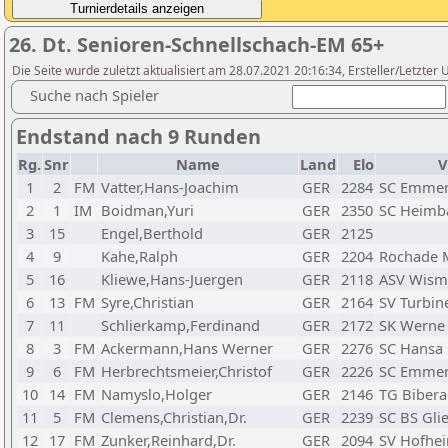
26. Dt. Senioren-Schnellschach-EM 65+
Die Seite wurde zuletzt aktualisiert am 28.07.2021 20:16:34, Ersteller/Letzte
Suche nach Spieler
Endstand nach 9 Runden
Rg.
Snr
Name
Land
Elo
V
1
2
FM
Vatter,Hans-Joachim
GER
2284
SC Emme
2
1
IM
Boidman,Yuri
GER
2350
SC Heimb
3
15
Engel,Berthold
GER
2125
4
9
Kahe,Ralph
GER
2204
Rochade 
5
16
Kliewe,Hans-Juergen
GER
2118
ASV Wism
6
13
FM
Syre,Christian
GER
2164
SV Turbin
7
11
Schlierkamp,Ferdinand
GER
2172
SK Werne
8
3
FM
Ackermann,Hans Werner
GER
2276
SC Hansa
9
6
FM
Herbrechtsmeier,Christof
GER
2226
SC Emme
10
14
FM
Namyslo,Holger
GER
2146
TG Bibera
11
5
FM
Clemens,Christian,Dr.
GER
2239
SC BS Gl
12
17
FM
Zunker,Reinhard,Dr.
GER
2094
SV Hofhe