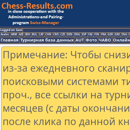
Logged on: Gast
Arabic
ARM
AZE
BIH
BUL
CAT
CHN
CRO
CZE
DEN
ENG
ESP
FAI
FIN
FRA
GER
GRE
INA
I
Главная
Турнирная база данных
AUT
Фото
ЧАВО
Онлайн
Примечание: Чтобы снизи
из-за ежедневного скани
поисковыми системами ти
проч., все ссылки на тур
месяцев (с даты окончан
после клика по данной кн