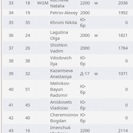
33
18
WGM
2200
w
2036
Natalia
34
19
Petrov Alexey
2000
1992
Ю-
35
35
Khroni Nikita
0
бр
Lagutina
36
24
2000
w
1821
Olga
Shishkin
37
26
2000
1764
Vadim
Vdodovich
Ю-
38
38
0
Ilya
бр
Kazantseva
39
32
Д-17
w
1071
Anastasiya
Melnikov-
Ю-
40
51
Bayun
0
бр
Radomir
Aniskovets
Ю-
41
45
0
Vladislav
бр
Cheremisinov
Ю-
42
40
0
Bogdan
бр
Imenchuk
43
16
2200
2114