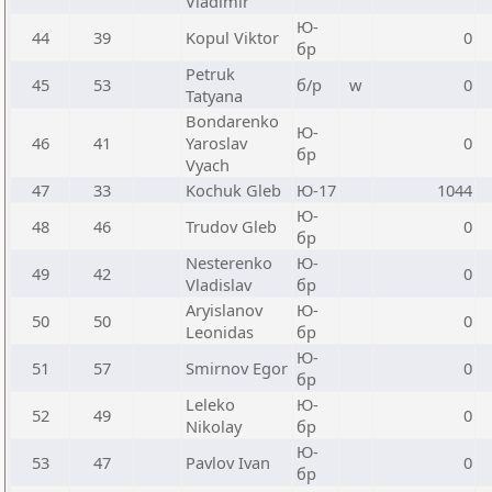
Vladimir
Ю-
44
39
Kopul Viktor
0
бр
Petruk
45
53
б/р
w
0
Tatyana
Bondarenko
Ю-
46
41
Yaroslav
0
бр
Vyach
47
33
Kochuk Gleb
Ю-17
1044
Ю-
48
46
Trudov Gleb
0
бр
Nesterenko
Ю-
49
42
0
Vladislav
бр
Aryislanov
Ю-
50
50
0
Leonidas
бр
Ю-
51
57
Smirnov Egor
0
бр
Leleko
Ю-
52
49
0
Nikolay
бр
Ю-
53
47
Pavlov Ivan
0
бр