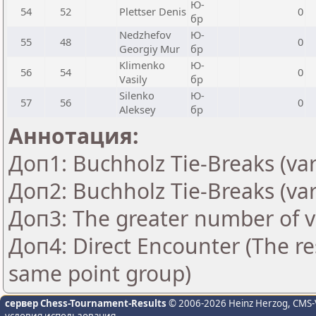
Ю-
54
52
Plettser Denis
0
бр
Nedzhefov
Ю-
55
48
0
Georgiy Mur
бр
Klimenko
Ю-
56
54
0
Vasily
бр
Silenko
Ю-
57
56
0
Aleksey
бр
Аннотация:
Доп1: Buchholz Tie-Breaks (var
Доп2: Buchholz Tie-Breaks (var
Доп3: The greater number of vic
Доп4: Direct Encounter (The res
same point group)
сервер Chess-Tournament-Results
© 2006-2026 Heinz Herzog
, CMS-