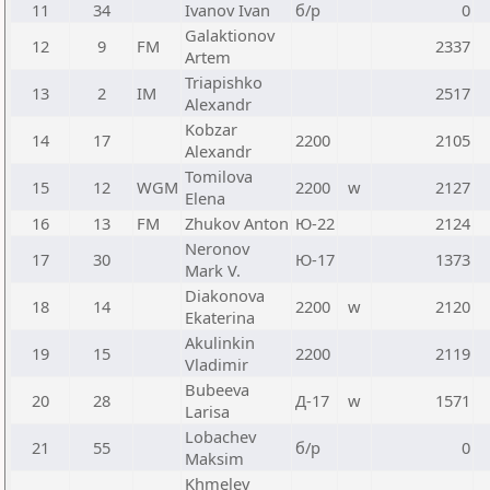
11
34
Ivanov Ivan
б/р
0
Galaktionov
12
9
FM
2337
Artem
Triapishko
13
2
IM
2517
Alexandr
Kobzar
14
17
2200
2105
Alexandr
Tomilova
15
12
WGM
2200
w
2127
Elena
16
13
FM
Zhukov Anton
Ю-22
2124
Neronov
17
30
Ю-17
1373
Mark V.
Diakonova
18
14
2200
w
2120
Ekaterina
Akulinkin
19
15
2200
2119
Vladimir
Bubeeva
20
28
Д-17
w
1571
Larisa
Lobachev
21
55
б/р
0
Maksim
Khmelev