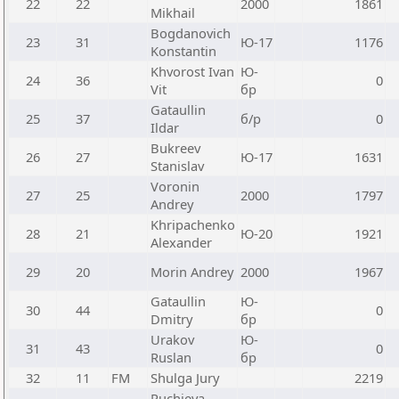
22
22
2000
1861
Mikhail
Bogdanovich
23
31
Ю-17
1176
Konstantin
Khvorost Ivan
Ю-
24
36
0
Vit
бр
Gataullin
25
37
б/р
0
Ildar
Bukreev
26
27
Ю-17
1631
Stanislav
Voronin
27
25
2000
1797
Andrey
Khripachenko
28
21
Ю-20
1921
Alexander
29
20
Morin Andrey
2000
1967
Gataullin
Ю-
30
44
0
Dmitry
бр
Urakov
Ю-
31
43
0
Ruslan
бр
32
11
FM
Shulga Jury
2219
Ruchieva