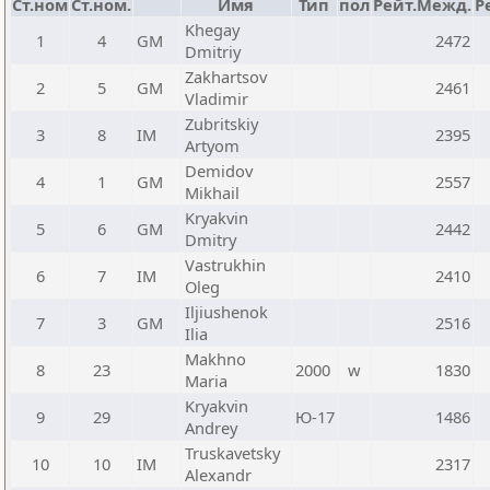
Ст.ном
Ст.ном.
Имя
Тип
пол
Рейт.Межд.
Р
Khegay
1
4
GM
2472
Dmitriy
Zakhartsov
2
5
GM
2461
Vladimir
Zubritskiy
3
8
IM
2395
Artyom
Demidov
4
1
GM
2557
Mikhail
Kryakvin
5
6
GM
2442
Dmitry
Vastrukhin
6
7
IM
2410
Oleg
Iljiushenok
7
3
GM
2516
Ilia
Makhno
8
23
2000
w
1830
Maria
Kryakvin
9
29
Ю-17
1486
Andrey
Truskavetsky
10
10
IM
2317
Alexandr