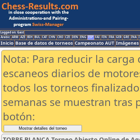
Logged on: Gast
Arabic
ARM
AZE
BIH
BUL
CAT
CHN
CRO
CZE
DEN
ENG
ESP
FAI
FIN
FRA
GER
GRE
INA
I
Inicio
Base de datos de torneos
Campeonato AUT
Imágenes
Nota: Para reducir la carga 
escaneos diarios de motor
todos los torneos finalizad
semanas se muestran tras p
botón:
TORRE BLANCA Torneo Abierto Online de Ag