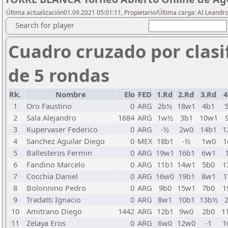
Última actualización01.09.2021 05:01:11, Propietario/Última carga: AI Leand
Search for player
Cuadro cruzado por clasi
de 5 rondas
Rk.
Nombre
Elo
FED
1.Rd
2.Rd
3.Rd
4
1
Oro Faustino
0
ARG
2b½
18w1
4b1
2
Sala Alejandro
1684
ARG
1w½
3b1
10w1
3
Kupervaser Federico
0
ARG
-½
2w0
14b1
1
4
Sanchez Aguilar Diego
0
MEX
18b1
-½
1w0
1
5
Ballesteros Fermin
0
ARG
19w1
16b1
6w1
6
Fandino Marcelo
0
ARG
11b1
14w1
5b0
1
7
Cocchia Daniel
0
ARG
16w0
19b1
8w1
1
8
Bolonnino Pedro
0
ARG
9b0
15w1
7b0
1
9
Tradatti Ignacio
0
ARG
8w1
10b1
13b½
10
Amitrano Diego
1442
ARG
12b1
9w0
2b0
1
11
Zelaya Eros
0
ARG
6w0
12w0
-1
1