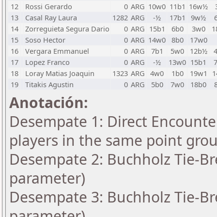
12
Rossi Gerardo
0
ARG
10w0
11b1
16w½
13
Casal Ray Laura
1282
ARG
-½
17b1
9w½
14
Zorreguieta Segura Dario
0
ARG
15b1
6b0
3w0
1
15
Soso Hector
0
ARG
14w0
8b0
17w0
16
Vergara Emmanuel
0
ARG
7b1
5w0
12b½
17
Lopez Franco
0
ARG
-½
13w0
15b1
18
Loray Matias Joaquin
1323
ARG
4w0
1b0
19w1
1
19
Titakis Agustin
0
ARG
5b0
7w0
18b0
Anotación:
Desempate 1: Direct Encounter
players in the same point gro
Desempate 2: Buchholz Tie-Bre
parameter)
Desempate 3: Buchholz Tie-Bre
parameter)