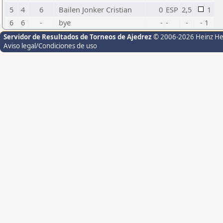
5
4
6
Bailen Jonker Cristian
0
ESP
2,5
1
6
6
-
bye
-
-
-
- 1
Servidor de Resultados de Torneos de Ajedrez
© 2006-2026 Heinz H
Aviso legal/Condiciones de uso