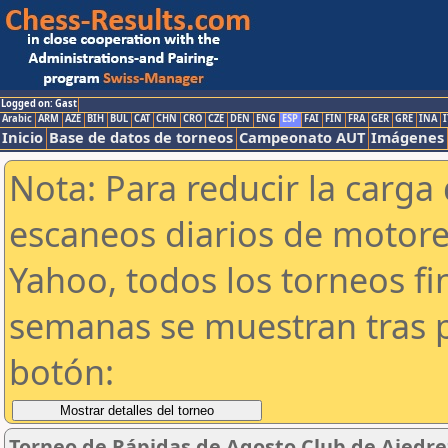
Logged on: Gast
Arabic
ARM
AZE
BIH
BUL
CAT
CHN
CRO
CZE
DEN
ENG
ESP
FAI
FIN
FRA
GER
GRE
INA
I
Inicio
Base de datos de torneos
Campeonato AUT
Imágenes
Nota: Para reducir la carga 
escaneos diarios de motor
Yahoo, todos los torneos f
semanas se muestran tras p
botón:
Torneo de Rápidas de Agosto Club de Ajedre