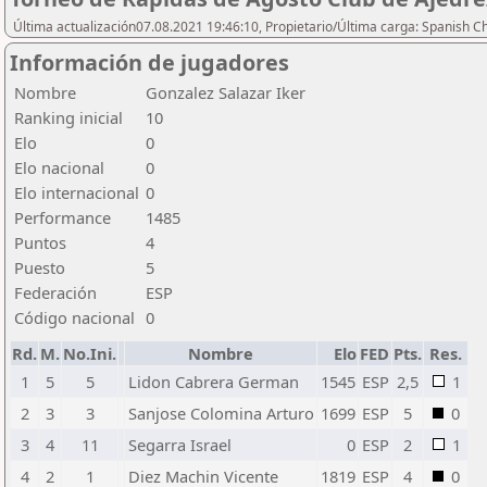
Última actualización07.08.2021 19:46:10, Propietario/Última carga: Spanish C
Información de jugadores
Nombre
Gonzalez Salazar Iker
Ranking inicial
10
Elo
0
Elo nacional
0
Elo internacional
0
Performance
1485
Puntos
4
Puesto
5
Federación
ESP
Código nacional
0
Rd.
M.
No.Ini.
Nombre
Elo
FED
Pts.
Res.
1
5
5
Lidon Cabrera German
1545
ESP
2,5
1
2
3
3
Sanjose Colomina Arturo
1699
ESP
5
0
3
4
11
Segarra Israel
0
ESP
2
1
4
2
1
Diez Machin Vicente
1819
ESP
4
0