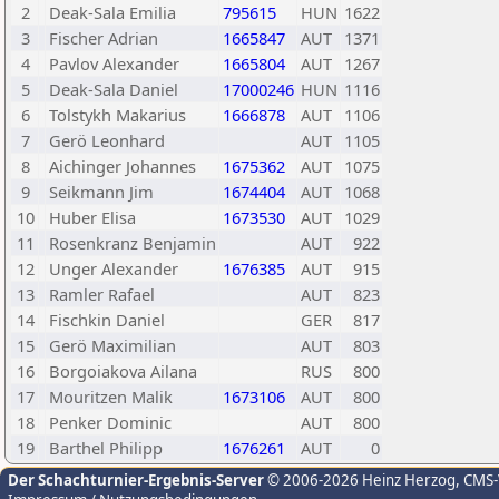
2
Deak-Sala Emilia
795615
HUN
1622
3
Fischer Adrian
1665847
AUT
1371
4
Pavlov Alexander
1665804
AUT
1267
5
Deak-Sala Daniel
17000246
HUN
1116
6
Tolstykh Makarius
1666878
AUT
1106
7
Gerö Leonhard
AUT
1105
8
Aichinger Johannes
1675362
AUT
1075
9
Seikmann Jim
1674404
AUT
1068
10
Huber Elisa
1673530
AUT
1029
11
Rosenkranz Benjamin
AUT
922
12
Unger Alexander
1676385
AUT
915
13
Ramler Rafael
AUT
823
14
Fischkin Daniel
GER
817
15
Gerö Maximilian
AUT
803
16
Borgoiakova Ailana
RUS
800
17
Mouritzen Malik
1673106
AUT
800
18
Penker Dominic
AUT
800
19
Barthel Philipp
1676261
AUT
0
Der Schachturnier-Ergebnis-Server
© 2006-2026 Heinz Herzog
, CMS