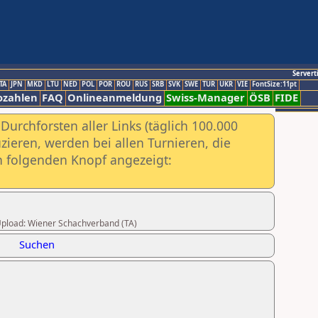
Servert
TA
JPN
MKD
LTU
NED
POL
POR
ROU
RUS
SRB
SVK
SWE
TUR
UKR
VIE
FontSize:11pt
ozahlen
FAQ
Onlineanmeldung
Swiss-Manager
ÖSB
FIDE
urchforsten aller Links (täglich 100.000
ieren, werden bei allen Turnieren, die
ch folgenden Knopf angezeigt:
r Upload: Wiener Schachverband (TA)
Suchen