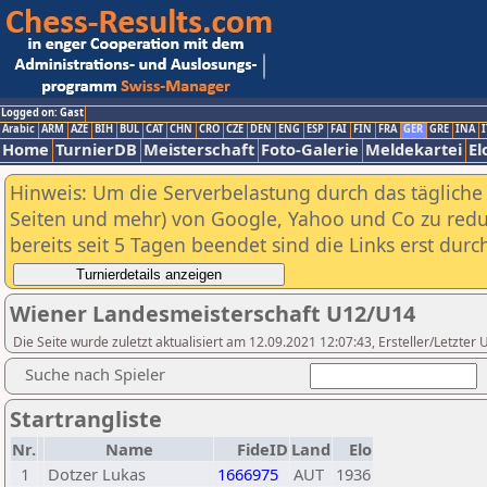
Logged on: Gast
Arabic
ARM
AZE
BIH
BUL
CAT
CHN
CRO
CZE
DEN
ENG
ESP
FAI
FIN
FRA
GER
GRE
INA
I
Home
TurnierDB
Meisterschaft
Foto-Galerie
Meldekartei
El
Hinweis: Um die Serverbelastung durch das tägliche D
Seiten und mehr) von Google, Yahoo und Co zu reduz
bereits seit 5 Tagen beendet sind die Links erst dur
Wiener Landesmeisterschaft U12/U14
Die Seite wurde zuletzt aktualisiert am 12.09.2021 12:07:43, Ersteller/Letzte
Suche nach Spieler
Startrangliste
Nr.
Name
FideID
Land
Elo
1
Dotzer Lukas
1666975
AUT
1936