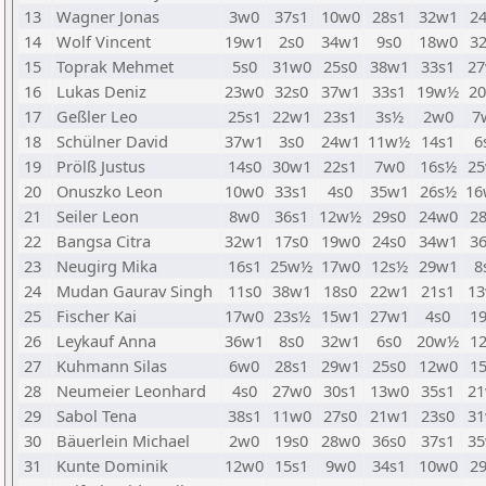
13
Wagner Jonas
3w0
37s1
10w0
28s1
32w1
2
14
Wolf Vincent
19w1
2s0
34w1
9s0
18w0
3
15
Toprak Mehmet
5s0
31w0
25s0
38w1
33s1
2
16
Lukas Deniz
23w0
32s0
37w1
33s1
19w½
2
17
Geßler Leo
25s1
22w1
23s1
3s½
2w0
7
18
Schülner David
37w1
3s0
24w1
11w½
14s1
6
19
Prölß Justus
14s0
30w1
22s1
7w0
16s½
2
20
Onuszko Leon
10w0
33s1
4s0
35w1
26s½
1
21
Seiler Leon
8w0
36s1
12w½
29s0
24w0
2
22
Bangsa Citra
32w1
17s0
19w0
24s0
34w1
3
23
Neugirg Mika
16s1
25w½
17w0
12s½
29w1
8
24
Mudan Gaurav Singh
11s0
38w1
18s0
22w1
21s1
1
25
Fischer Kai
17w0
23s½
15w1
27w1
4s0
1
26
Leykauf Anna
36w1
8s0
32w1
6s0
20w½
1
27
Kuhmann Silas
6w0
28s1
29w1
25s0
12w0
1
28
Neumeier Leonhard
4s0
27w0
30s1
13w0
35s1
2
29
Sabol Tena
38s1
11w0
27s0
21w1
23s0
3
30
Bäuerlein Michael
2w0
19s0
28w0
36s0
37s1
3
31
Kunte Dominik
12w0
15s1
9w0
34s1
10w0
2