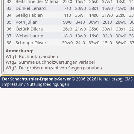
32
Reifschneider Milena
22s0
16w1
26s0
37w1
13s0
1
33
Dünkel Lenard
7s0
20w0
38s1
16w0
15w0
3
34
Seelig Fabian
1s0
35w1
14s0
31w0
22s0
3
35
Roth Julian
9w0
34s0
36w1
20s0
28w0
3
36
Öztürk Dilara
26s0
21w0
35s0
30w1
38s1
2
37
Weber Laurin
18s0
13w0
16s0
32s0
30w0
3
38
Schnapp Oliver
29w0
24s0
33w0
15s0
36w0
3
Anmerkung:
Wtg1: Buchholz (variabel)
Wtg2: Summe Buchholzwertungen variabel
Wtg3: Die größere Anzahl von Siegen (variabel)
Der Schachturnier-Ergebnis-Server
© 2006-2026 Heinz Herzog
, CMS
Impressum / Nutzungsbedingungen