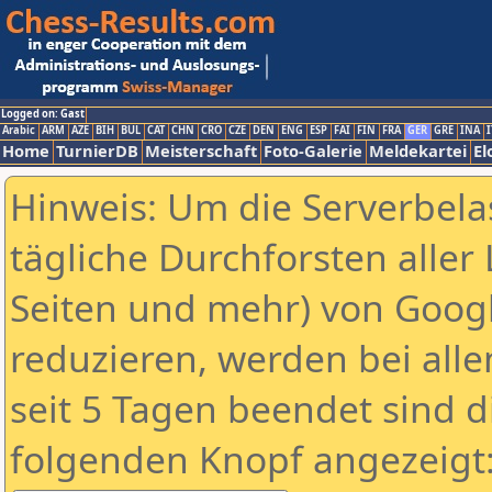
Logged on: Gast
Arabic
ARM
AZE
BIH
BUL
CAT
CHN
CRO
CZE
DEN
ENG
ESP
FAI
FIN
FRA
GER
GRE
INA
I
Home
TurnierDB
Meisterschaft
Foto-Galerie
Meldekartei
El
Hinweis: Um die Serverbela
tägliche Durchforsten aller 
Seiten und mehr) von Goog
reduzieren, werden bei alle
seit 5 Tagen beendet sind d
folgenden Knopf angezeigt