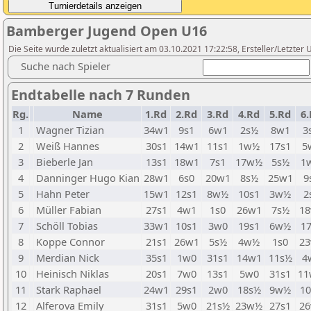
Bamberger Jugend Open U16
Die Seite wurde zuletzt aktualisiert am 03.10.2021 17:22:58, Ersteller/Letzter
Suche nach Spieler
Endtabelle nach 7 Runden
Rg.
Name
1.Rd
2.Rd
3.Rd
4.Rd
5.Rd
6.
1
Wagner Tizian
34w1
9s1
6w1
2s½
8w1
3
2
Weiß Hannes
30s1
14w1
11s1
1w½
17s1
5
3
Bieberle Jan
13s1
18w1
7s1
17w½
5s½
1
4
Danninger Hugo Kian
28w1
6s0
20w1
8s½
25w1
9
5
Hahn Peter
15w1
12s1
8w½
10s1
3w½
2
6
Müller Fabian
27s1
4w1
1s0
26w1
7s½
1
7
Schöll Tobias
33w1
10s1
3w0
19s1
6w½
1
8
Koppe Connor
21s1
26w1
5s½
4w½
1s0
2
9
Merdian Nick
35s1
1w0
31s1
14w1
11s½
4
10
Heinisch Niklas
20s1
7w0
13s1
5w0
31s1
1
11
Stark Raphael
24w1
29s1
2w0
18s½
9w½
1
12
Alferova Emily
31s1
5w0
21s½
23w½
27s1
2