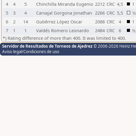
4
4
5
Chinchilla Miranda Eugenio
2212
CRC
4,5
1
5
3
4
Carvajal Gorgona Jonathan
2266
CRC
5,5
½
6
2
14
Gutiérrez López Oscar
2088
CRC
4
1
7
1
1
Valdés Romero Leonardo
2484
CRC
6
½
*) Rating difference of more than 400. It was limited to 400.
Servidor de Resultados de Torneos de Ajedrez
© 2006-2026 Heinz H
Aviso legal/Condiciones de uso