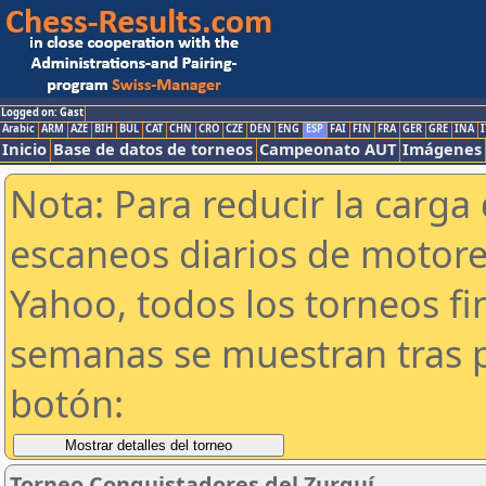
Logged on: Gast
Arabic
ARM
AZE
BIH
BUL
CAT
CHN
CRO
CZE
DEN
ENG
ESP
FAI
FIN
FRA
GER
GRE
INA
I
Inicio
Base de datos de torneos
Campeonato AUT
Imágenes
Nota: Para reducir la carga 
escaneos diarios de motor
Yahoo, todos los torneos f
semanas se muestran tras p
botón:
Torneo Conquistadores del Zurquí