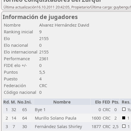
Última actualización16.10.2011 20:42:05, Propietario/Última carga: guybengu
Información de jugadores
Nombre
Alvarez Hernández David
Ranking inicial
9
Elo
2155
Elo nacional
0
Elo internacional
2155
Performance
2361
FIDE elo +/-
0
Puntos
5,5
Puesto
4
Federación
CRC
Código nacional
0
Rd.
M.
No.Ini.
Nombre
Elo
FED
Pts.
Res.
1
32
65
Bye 1
0
CRC
0
½
2
14
64
Murillo Solano Paula
1600
CRC
2
1
3
7
30
Fernández Salas Shirley
1877
CRC
2,5
1