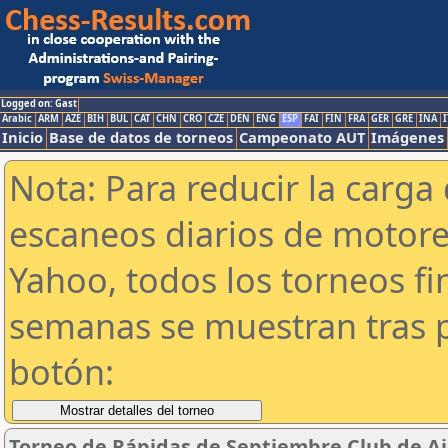
Logged on: Gast
Arabic
ARM
AZE
BIH
BUL
CAT
CHN
CRO
CZE
DEN
ENG
ESP
FAI
FIN
FRA
GER
GRE
INA
I
Inicio
Base de datos de torneos
Campeonato AUT
Imágenes
Nota: Para reducir la carga 
escaneos diarios de motor
Yahoo, todos los torneos f
semanas se muestran tras p
botón:
Torneo de Rápidas de Septiembre Club de Aj