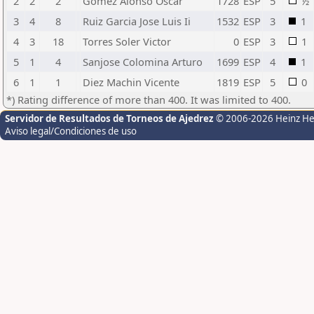
2
2
2
Gomez Alonso Oscar
1728
ESP
5
½
3
4
8
Ruiz Garcia Jose Luis Ii
1532
ESP
3
1
4
3
18
Torres Soler Victor
0
ESP
3
1
5
1
4
Sanjose Colomina Arturo
1699
ESP
4
1
6
1
1
Diez Machin Vicente
1819
ESP
5
0
*) Rating difference of more than 400. It was limited to 400.
Servidor de Resultados de Torneos de Ajedrez
© 2006-2026 Heinz H
Aviso legal/Condiciones de uso