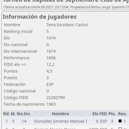
Última actualización04.09.2021 20:13:04, Propietario/Última carga: Spanish C
Información de jugadores
Nombre
Tena Escolano Carlos
Ranking inicial
5
Elo
1674
Elo nacional
0
Elo internacional
1674
Performance
1656
FIDE elo +/-
12,2
Puntos
4,5
Puesto
3
Federación
ESP
Código nacional
0
Código FIDE
22292799
Fecha de nacimiento
1963
Rd.
M.
No.Ini.
Nombre
Elo
FED
Pts.
Res.
1
5
14
Gonzalez Jimenez Manuel I
0
ESP
3
1