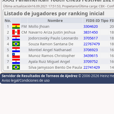
Última actualización16.09.2021 17:51:53, Propietario/Última carga: CBX - Con
Listado de jugadores por ranking inicial
No.
Nombre
FIDE-ID
Tipo
FI
1
FM
Mollo Jhoan
3304620
20
2
CM
Navarro Ariza Justin Jeshua
3831450
18
3
Jodorcovsky Paulo Leonardo
3705617
18
4
Souza Ramon Santana De
22767479
18
5
Montiel Angel Nathanael
3706923
16
6
Munoz Ramos Christopher
3439615
16
7
Ayala Ruiz Miguel Angel
3709752
16
8
Silva Jamysson Bento De Paula
22741429
14
Servidor de Resultados de Torneos de Ajedrez
© 2006-2026 Heinz H
Aviso legal/Condiciones de uso