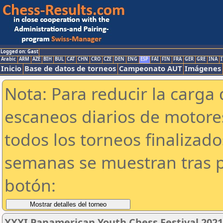
Logged on: Gast
Arabic
ARM
AZE
BIH
BUL
CAT
CHN
CRO
CZE
DEN
ENG
ESP
FAI
FIN
FRA
GER
GRE
INA
I
Inicio
Base de datos de torneos
Campeonato AUT
Imágenes
Nota: Para reducir la carga 
escaneos diarios de motor
todos los torneos finalizad
semanas se muestran tras p
botón:
XXXI Panamerican Youth Chess Festival 202