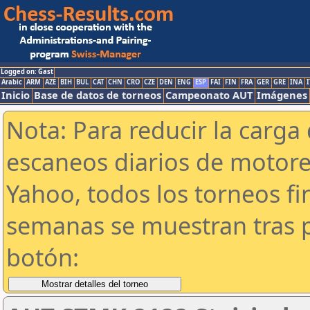
Logged on: Gast
Arabic
ARM
AZE
BIH
BUL
CAT
CHN
CRO
CZE
DEN
ENG
ESP
FAI
FIN
FRA
GER
GRE
INA
I
Inicio
Base de datos de torneos
Campeonato AUT
Imágenes
Nota: Para reducir la carga 
escaneos diarios de motor
Yahoo, todos los torneos f
semanas se muestran tras p
botón: