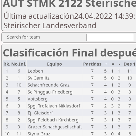
AUT STMK 2122 Steirische
Última actualización24.04.2022 14:39:
Steirischer Landesverband
Search for team
Clasificación Final despu
Rk.
No.Ini.
Equipo
Partidas
+
=
-
Des 
1
6
Leoben
7
5
1
1
11
2
1
Sv Gamlitz
7
5
0
2
10
3
10
Schachfreunde Graz
7
4
1
2
9
4
7
Sc Pinggau-Friedberg
7
4
0
3
8
5
5
Voitsberg
7
4
0
3
8
6
3
Spg. Trofaiach-Niklasdorf
7
2
3
2
7
7
8
Ej. Gleisdorf
7
3
1
3
7
8
2
Spg. Feldbach-Kirchberg
7
3
1
3
7
9
9
Grazer Schachgesellschaft
7
3
1
3
7
10
11
Styria Graz
7
3
0
4
6