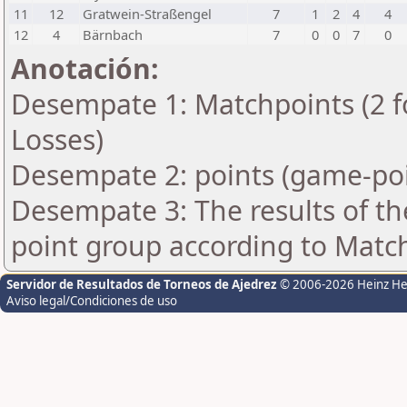
11
12
Gratwein-Straßengel
7
1
2
4
4
12
4
Bärnbach
7
0
0
7
0
Anotación:
Desempate 1: Matchpoints (2 fo
Losses)
Desempate 2: points (game-poi
Desempate 3: The results of t
point group according to Matc
Servidor de Resultados de Torneos de Ajedrez
© 2006-2026 Heinz H
Aviso legal/Condiciones de uso