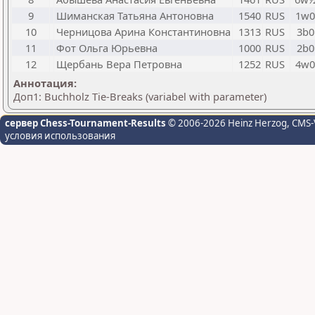
9
Шиманская Татьяна Антоновна
1540
RUS
1w0
10
Черницова Арина Константиновна
1313
RUS
3b0
11
Фот Ольга Юрьевна
1000
RUS
2b0
12
Щербань Вера Петровна
1252
RUS
4w0
Аннотация:
Доп1: Buchholz Tie-Breaks (variabel with parameter)
сервер Chess-Tournament-Results
© 2006-2026 Heinz Herzog
, CMS-
условия использования