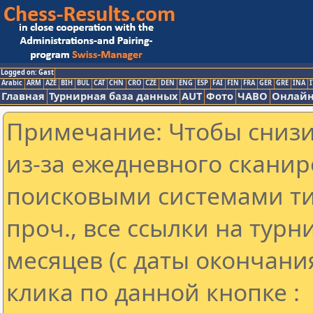
Logged on: Gast
Arabic
ARM
AZE
BIH
BUL
CAT
CHN
CRO
CZE
DEN
ENG
ESP
FAI
FIN
FRA
GER
GRE
INA
I
Главная
Турнирная база данных
AUT
Фото
ЧАВО
Онлайн
Примечание: Чтобы снизит
из-за ежедневного сканир
поисковыми системами ти
проч., все ссылки на тур
месяцев (с даты окончани
клика по данной кнопке :