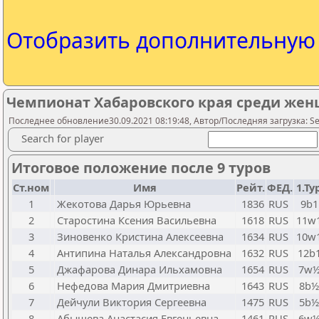
Отобразить дополнительну
Чемпионат Хабаровского края среди же
Последнее обновление30.09.2021 08:19:48, Автор/Последняя загрузка: Seme
Search for player
Итоговое положение после 9 туров
Ст.ном
Имя
Рейт.
ФЕД.
1.Ту
1
Жекотова Дарья Юрьевна
1836
RUS
9b1
2
Старостина Ксения Васильевна
1618
RUS
11w
3
Зиновенко Кристина Алексеевна
1634
RUS
10w
4
Антипина Наталья Александровна
1632
RUS
12b
5
Джафарова Динара Ильхамовна
1654
RUS
7w
6
Нефедова Мария Дмитриевна
1643
RUS
8b½
7
Дейчули Виктория Сергеевна
1475
RUS
5b½
8
Абышева Анастасия Евгеньевна
1461
RUS
6w