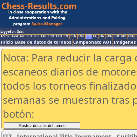
Logged on: Gast
Arabic
ARM
AZE
BIH
BUL
CAT
CHN
CRO
CZE
DEN
ENG
ESP
FAI
FIN
FRA
GER
GRE
INA
I
Inicio
Base de datos de torneos
Campeonato AUT
Imágenes
Nota: Para reducir la carga 
escaneos diarios de motor
todos los torneos finalizad
semanas se muestran tras p
botón:
ITT - International Title Tournament - Curiti