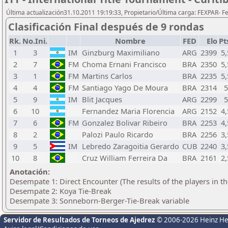
Última actualización31.10.2011 19:19:33, Propietario/Última carga: FEXPAR- 
Clasificación Final después de 9 rondas
Rk.
No.Ini.
Nombre
FED
Elo
Pt
1
3
IM
Ginzburg Maximiliano
ARG
2399
5,
2
7
FM
Choma Ernani Francisco
BRA
2350
5,
3
1
FM
Martins Carlos
BRA
2235
5,
4
4
FM
Santiago Yago De Moura
BRA
2314
5
5
9
IM
Blit Jacques
ARG
2299
5
6
10
Fernandez Maria Florencia
ARG
2152
4,
7
6
FM
Gonzalez Bolivar Ribeiro
BRA
2253
4,
8
2
Palozi Paulo Ricardo
BRA
2256
3,
9
5
IM
Lebredo Zaragoitia Gerardo
CUB
2240
3,
10
8
Cruz William Ferreira Da
BRA
2161
2,
Anotación:
Desempate 1: Direct Encounter (The results of the players in t
Desempate 2: Koya Tie-Break
Desempate 3: Sonneborn-Berger-Tie-Break variable
Servidor de Resultados de Torneos de Ajedrez
© 2006-2026 Heinz H