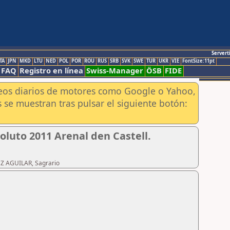
Servert
TA
JPN
MKD
LTU
NED
POL
POR
ROU
RUS
SRB
SVK
SWE
TUR
UKR
VIE
FontSize:11pt
FAQ
Registro en línea
Swiss-Manager
ÖSB
FIDE
aneos diarios de motores como Google o Yahoo,
 se muestran tras pulsar el siguiente botón:
luto 2011 Arenal den Castell.
EZ AGUILAR, Sagrario