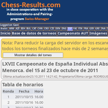
Logged on: Gast
Arabic
ARM
AZE
BIH
BUL
CAT
CHN
CRO
CZE
DEN
ENG
ESP
FAI
FIN
FRA
GER
GRE
INA
I
Inicio
Base de datos de torneos
Campeonato AUT
Imágenes
Nota: Para reducir la carga del servidor en los esc
todos los torneos finalizados hace más de 2 semanas
LXVII Campeonato de España Individual Abso
Menorca. del 15 al 23 de octubre de 2011
Última actualización23.10.2011 14:21:42, Propietario/Última carga: RODRIGU
Tabla de horarios
Ronda
Fecha
Hora
1
2011/10/15
16.00
2
2011/10/16
16.00
3
2011/10/17
20.30