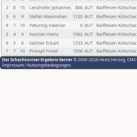
2
8
15
Lenzhofer Johannes
800
AUT
Raiffeisen Kötsch
3
6
9
Stefan Maximilian
1120
AUT
Raiffeisen Kötsch
4
7
19
Peturnig Valerian
0
AUT
Raiffeisen Kötsch
5
4
4
Kanzian Heinz
1562
AUT
Raiffeisen Kötsch
6
5
8
Salcher Eckart
1233
AUT
Raiffeisen Kötsch
7
7
10
Pirkopf Friedl
1056
AUT
Raiffeisen Kötsch
Der Schachturnier-Ergebnis-Server
© 2006-2026 Heinz Herzog
, CMS
Impressum / Nutzungsbedingungen