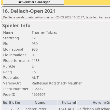
16. Dellach-Open 2021
Die Seite wurde zuletzt aktualisiert am 25.03.2022 16:52:37, Ersteller: Raiffe
Spieler Info
Name
Thurner Tobias
Startrang
12
Elo
930
Elo national
930
Elo intnational
0
Eloperformance
1133
Punkte
2
Rang
16
Föderation
AUT
Verein/Ort
Raiffeisen Kötschach-Mauthen
Ident-Nummer
136442
Fide-ID
1669907
Rd.
Br.
Snr
Name
Elo
Land
Verein/O
1
2
2
Lederer Peter
1641
AUT
Raiffeisen Kötsch