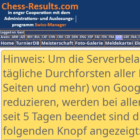
Logged on: Gast
Arabic
ARM
AZE
BIH
BUL
CAT
CHN
CRO
CZE
DEN
ENG
ESP
FAI
FIN
FRA
GER
GRE
INA
I
Home
TurnierDB
Meisterschaft
Foto-Galerie
Meldekartei
El
Hinweis: Um die Serverbel
tägliche Durchforsten aller 
Seiten und mehr) von Goog
reduzieren, werden bei alle
seit 5 Tagen beendet sind d
folgenden Knopf angezeigt