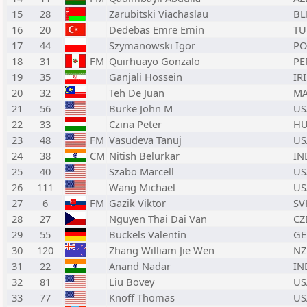
15
28
Zarubitski Viachaslau
BL
16
20
Dedebas Emre Emin
TU
17
44
Szymanowski Igor
PO
18
31
FM
Quirhuayo Gonzalo
PE
19
35
Ganjali Hossein
IRI
20
32
Teh De Juan
MA
21
56
Burke John M
US
22
33
Czina Peter
H
23
48
FM
Vasudeva Tanuj
US
24
38
CM
Nitish Belurkar
IN
25
40
Szabo Marcell
US
26
111
Wang Michael
US
27
6
FM
Gazik Viktor
SV
28
27
Nguyen Thai Dai Van
CZ
29
55
Buckels Valentin
GE
30
120
Zhang William Jie Wen
NZ
31
22
Anand Nadar
IN
32
81
Liu Bovey
US
33
77
Knoff Thomas
US