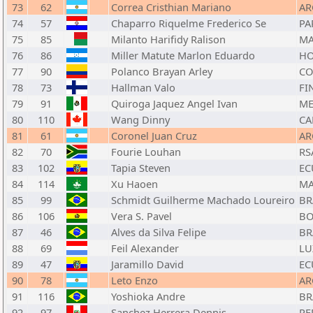
73
62
Correa Cristhian Mariano
AR
74
57
Chaparro Riquelme Frederico Se
PA
75
85
Milanto Harifidy Ralison
M
76
86
Miller Matute Marlon Eduardo
H
77
90
Polanco Brayan Arley
CO
78
73
Hallman Valo
FI
79
91
Quiroga Jaquez Angel Ivan
ME
80
110
Wang Dinny
CA
81
61
Coronel Juan Cruz
AR
82
70
Fourie Louhan
RS
83
102
Tapia Steven
EC
84
114
Xu Haoen
M
85
99
Schmidt Guilherme Machado Loureiro
BR
86
106
Vera S. Pavel
BO
87
46
Alves da Silva Felipe
BR
88
69
Feil Alexander
LU
89
47
Jaramillo David
EC
90
78
Leto Enzo
AR
91
116
Yoshioka Andre
BR
92
97
Sanchez Herrera Dennis
PE