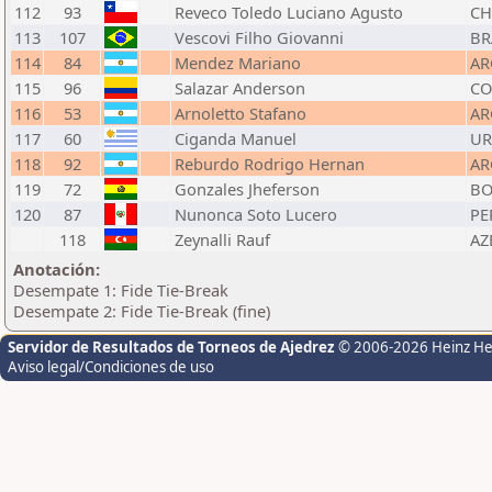
112
93
Reveco Toledo Luciano Agusto
CH
113
107
Vescovi Filho Giovanni
BR
114
84
Mendez Mariano
AR
115
96
Salazar Anderson
CO
116
53
Arnoletto Stafano
AR
117
60
Ciganda Manuel
U
118
92
Reburdo Rodrigo Hernan
AR
119
72
Gonzales Jheferson
BO
120
87
Nunonca Soto Lucero
PE
118
Zeynalli Rauf
AZ
Anotación:
Desempate 1: Fide Tie-Break
Desempate 2: Fide Tie-Break (fine)
Servidor de Resultados de Torneos de Ajedrez
© 2006-2026 Heinz H
Aviso legal/Condiciones de uso