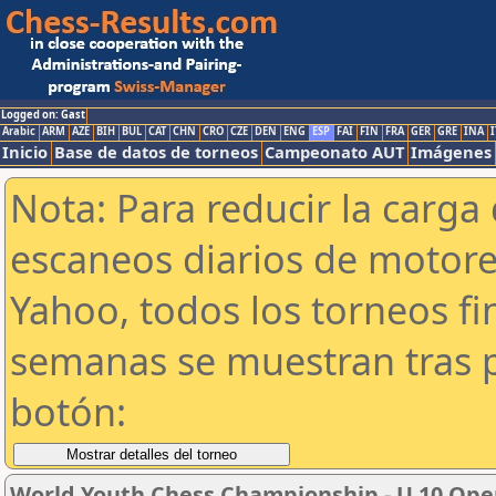
Logged on: Gast
Arabic
ARM
AZE
BIH
BUL
CAT
CHN
CRO
CZE
DEN
ENG
ESP
FAI
FIN
FRA
GER
GRE
INA
I
Inicio
Base de datos de torneos
Campeonato AUT
Imágenes
Nota: Para reducir la carga 
escaneos diarios de motor
Yahoo, todos los torneos f
semanas se muestran tras p
botón:
World Youth Chess Championship - U 10 Open