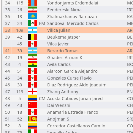
34
115
Yondonjamts Erdemdalai
M
35
26
Fendereski Nima
IRI
36
13
Zhalmakhanov Ramazan
KA
37
24
FM
Sandoval Mercado Carlos
ME
38
109
Villca Julian
AR
39
42
Beukema Jasper
BE
45
Vilca Javier
PE
41
39
Berardo Tomas
AR
42
19
Ghaderi Arman K
IRI
43
4
Avila Carlos
BO
44
51
Alarcon Garcia Alejandro
PE
45
34
Gonzales Curse Flavio
PE
46
30
Diaz Rodriguez Aldo Joaquim
PE
47
119
Zhang Anthony
EN
48
5
CM
Acosta Cubides Jorian Jared
CO
49
43
Dai Wenzhi
C
50
18
Anamaria Estrada Franco
PE
51
52
Anojman S
SR
52
8
Corredor Castellanos Camilo
CO
53
75
Iannello Andrea
IT