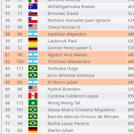
54
36
Willathgamuwa Rowan
AU
55
17
Brinovec David
SL
56
95
Romero Gonzalez Juan Ignacio
CH
57
59
Checa Nicolas D
US
58
98
Santillan Alejandro
AR
59
37
Laubrock Paul
GE
60
12
Gomez Perez Jaidor S
CO
61
49
Aguero Arce Matias
AR
62
104
Trinchieri Alessandro
AR
63
117
Yoshioka Hugo
BR
64
76
Jorio Almeida Gianluca
BR
65
65
Di Rocco Julian
AR
66
88
Nydick Brandon
US
67
16
Cordova Calderon Luque
PE
68
112
Wong Wang Tat
M
69
101
Sousa Alvaro Cristiano Miguelino
BR
70
54
Barreto Marcos Vinicius de Moraes
BR
71
94
Rocha Lucas Pereira
BR
72
83
Martin Julian
GE