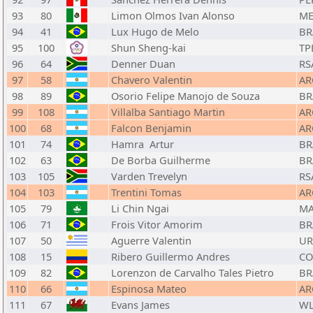
93
80
Limon Olmos Ivan Alonso
ME
94
41
Lux Hugo de Melo
BR
95
100
Shun Sheng-kai
TP
96
64
Denner Duan
RS
97
58
Chavero Valentin
AR
98
89
Osorio Felipe Manojo de Souza
BR
99
108
Villalba Santiago Martin
AR
100
68
Falcon Benjamin
AR
101
74
Hamra Artur
BR
102
63
De Borba Guilherme
BR
103
105
Varden Trevelyn
RS
104
103
Trentini Tomas
AR
105
79
Li Chin Ngai
M
106
71
Frois Vitor Amorim
BR
107
50
Aguerre Valentin
U
108
15
Ribero Guillermo Andres
CO
109
82
Lorenzon de Carvalho Tales Pietro
BR
110
66
Espinosa Mateo
AR
111
67
Evans James
WL