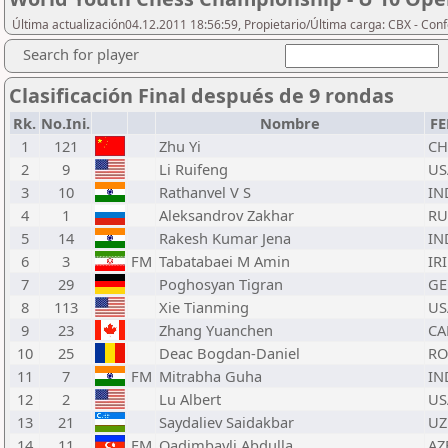
Última actualización04.12.2011 18:56:59, Propietario/Última carga: CBX - Con
Search for player
Clasificación Final después de 9 rondas
Rk.
No.Ini.
Nombre
F
1
121
Zhu Yi
C
2
9
Li Ruifeng
US
3
10
Rathanvel V S
IN
4
1
Aleksandrov Zakhar
RU
5
14
Rakesh Kumar Jena
IN
6
3
FM
Tabatabaei M Amin
IRI
7
29
Poghosyan Tigran
GE
8
113
Xie Tianming
US
9
23
Zhang Yuanchen
CA
10
25
Deac Bogdan-Daniel
R
11
7
FM
Mitrabha Guha
IN
12
2
Lu Albert
US
13
21
Saydaliev Saidakbar
UZ
14
11
FM
Qadimbayli Abdulla
AZ